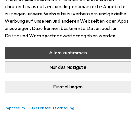
Preis in EUR inkl. MwSt.
darüber hinaus nutzen, um dir personalisierte Angebote
zu zeigen, unsere Webseite zu verbessern und gezielte
Marke
Bewertungen
Werbung auf unseren und anderen Webseiten oder Apps
Mehr von Makita
8
anzuzeigen. Dazu können bestimmte Daten auch an
Dritte und Werbepartner weitergegeben werden.
Zwischen Di, 11.8. und Do, 13.8. geliefert
Allem zustimmen
Mehr als 10 Stück an Lager beim Lieferanten
Lieferort angeben für genaue Lieferzeit
Nur das Nötigste
In den Warenkorb
Einstellungen
Vergleichen
Merken
Impressum
Datenschutzerklärung
kostenloser Versand