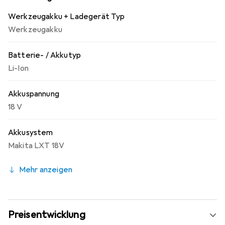
Zuverlässigkeit bietet, was ihn zu einem wertvollen
Werkzeugakku + Ladegerät Typ
Bestandteil Ihrer Werkzeugausstattung macht.
Werkzeugakku
Batterie- / Akkutyp
Li-Ion
Akkuspannung
18 V
Akkusystem
Makita LXT 18V
Mehr anzeigen
Preisentwicklung