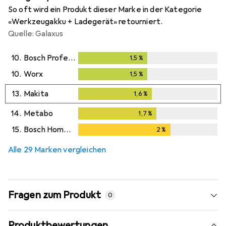
So oft wird ein Produkt dieser Marke in der Kategorie
«Werkzeugakku + Ladegerät» retourniert.
Quelle: Galaxus
10.
Bosch Professional
1,5
%
1,5
%
10.
Worx
1,5
%
1,5
%
13.
Makita
1,6
%
1,6
%
14.
Metabo
1,7
%
1,7
%
15.
Bosch Home & Garden
2
%
2
%
Alle 29 Marken vergleichen
Fragen zum Produkt
0
Produktbewertungen