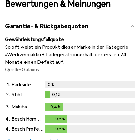
Bewertungen & Meinungen
Garantie- & Rückgabequoten
Gewährleistungsfallquote
So oft weist ein Produkt dieser Marke in der Kategorie
«Werkzeugakku + Ladegerät» innerhalb der ersten 24
Monate einen Defekt auf.
Quelle: Galaxus
1.
Parkside
0
%
2.
Stihl
0,1
%
0,1
%
3.
Makita
0,4
%
0,4
%
4.
Bosch Home & Garden
0,5
%
0,5
%
4.
Bosch Professional
0,5
%
0,5
%