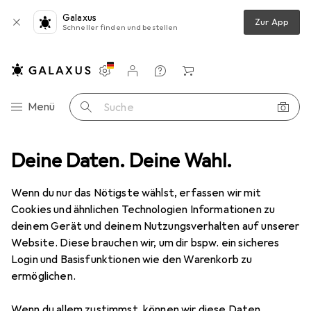
Galaxus
Zur App
Schneller finden und bestellen
Einstellungen
Kundenkonto
Vergleichslisten
Merklisten
Warenkorb
Navigation nach Kategorien
Menü
Suche
Gartenmaschinen
Deine Daten. Deine Wahl.
Werkzeugakku + Ladegerät
Makita BL 18120
Wenn du nur das Nötigste wählst, erfassen wir mit
Cookies und ähnlichen Technologien Informationen zu
5 Bilder
deinem Gerät und deinem Nutzungsverhalten auf unserer
Website. Diese brauchen wir, um dir bspw. ein sicheres
EUR
164,03
Login und Basisfunktionen wie den Warenkorb zu
Makita
BL 18120
ermöglichen.
18 V
Wenn du allem zustimmst, können wir diese Daten