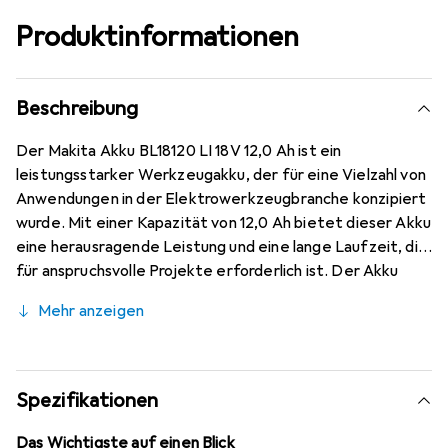
Produktinformationen
Beschreibung
Der Makita Akku BL18120 LI 18V 12,0 Ah ist ein
leistungsstarker Werkzeugakku, der für eine Vielzahl von
Anwendungen in der Elektrowerkzeugbranche konzipiert
wurde. Mit einer Kapazität von 12,0 Ah bietet dieser Akku
eine herausragende Leistung und eine lange Laufzeit, die
für anspruchsvolle Projekte erforderlich ist. Der Akku
gehört zum umfangreichsten Sortiment von 18V Li-Ion-
Mehr anzeigen
Akkus eines Herstellers und ist somit eine ideale Wahl für
professionelle Anwender sowie Heimwerker. Die Li-Ion-
Technologie sorgt für eine hohe Energiedichte und eine
geringe Selbstentladung, was die Einsatzbereitschaft
Spezifikationen
des Akkus erhöht. Darüber hinaus ist der Akku so
konstruiert, dass er eine hohe Lebensdauer und
Das Wichtigste auf einen Blick