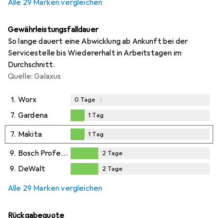
Alle 29 Marken vergleichen
Gewährleistungsfalldauer
So lange dauert eine Abwicklung ab Ankunft bei der
Servicestelle bis Wiedererhalt in Arbeitstagen im
Durchschnitt.
Quelle: Galaxus
1.
Worx
i
0
Tage
7.
Gardena
1
Tag
1
Tag
7.
Makita
1
Tag
1
Tag
9.
Bosch Professional
2
Tage
2
Tage
9.
DeWalt
2
Tage
2
Tage
Alle 29 Marken vergleichen
Rückgabequote