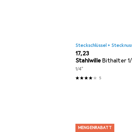
Steckschlüssel + Stecknus
EUR
17,23
Stahlwille
Bithalter 1
1/4"
5
MENGENRABATT