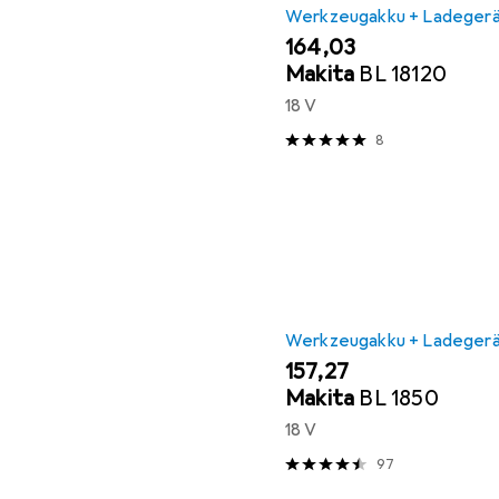
Werkzeugakku + Ladeger
EUR
164,03
Makita
BL 18120
18 V
8
Werkzeugakku + Ladeger
EUR
157,27
Makita
BL 1850
18 V
97