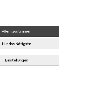
Einstellungen
Kundenkonto
Vergleichslisten
Merklisten
Warenkorb
Anmelden
Allem zustimmen
aschine + Akkuschrauber
Makita DTP 141
Zubehör
Nur das Nötigste
Einstellungen