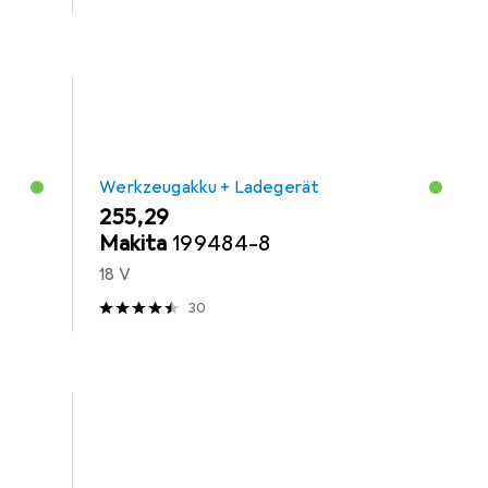
Werkzeugakku + Ladegerät
EUR
255,29
Makita
199484-8
18 V
30