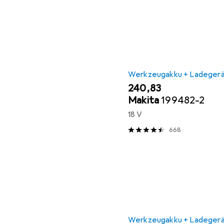
Werkzeugakku + Ladeger
EUR
240,83
Makita
199482-2
18 V
668
Werkzeugakku + Ladeger