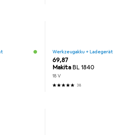
ät
Werkzeugakku + Ladegerät
EUR
69,87
Makita
BL 1840
18 V
38