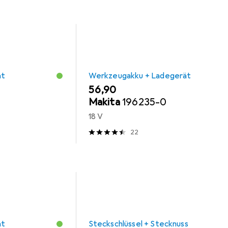
ät
Werkzeugakku + Ladegerät
EUR
56,90
Makita
196235-0
18 V
22
ät
Steckschlüssel + Stecknuss