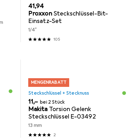
EUR
41,94
Proxxon
Steckschlüssel-Bit-
Einsatz-Set
mm
1/4"
105
MENGENRABATT
Steckschlüssel + Stecknuss
EUR
11,–
bei 2 Stück
Makita
Torsion Gelenk
Steckschlüssel E-03492
13 mm
2