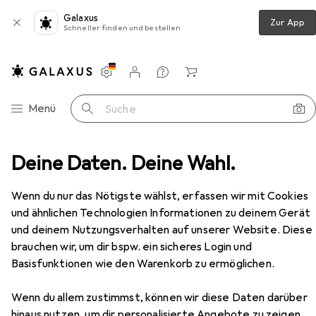
Galaxus
Zur App
Schneller finden und bestellen
Einstellungen
Kundenkonto
Vergleichslisten
Merklisten
Warenkorb
Navigation nach Kategorien
Menü
Suche
Gartenmaschinen
Deine Daten. Deine Wahl.
Rasenmäher
NAC LE15-37-PB-S
Zubehör
Wenn du nur das Nötigste wählst, erfassen wir mit Cookies
EUR
153,10
und ähnlichen Technologien Informationen zu deinem Gerät
NAC
LE15-37-PB-S
und deinem Nutzungsverhalten auf unserer Website. Diese
Netzbetrieb
brauchen wir, um dir bspw. ein sicheres Login und
Basisfunktionen wie den Warenkorb zu ermöglichen.
Wenn du allem zustimmst, können wir diese Daten darüber
Zubehör für NAC LE15-37-PB-S
hinaus nutzen, um dir personalisierte Angebote zu zeigen,