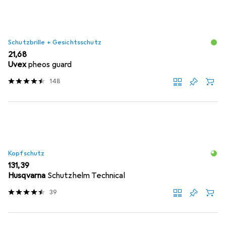
Schutzbrille + Gesichtsschutz
EUR
21,68
Uvex
pheos guard
148
Kopfschutz
EUR
131,39
Husqvarna
Schutzhelm Technical
39