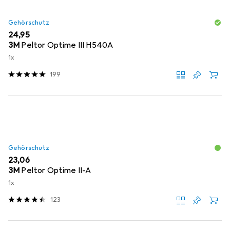
Gehörschutz
EUR
24,95
3M
Peltor Optime III H540A
1x
199
Gehörschutz
EUR
23,06
3M
Peltor Optime II-A
1x
123