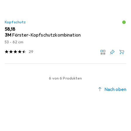
Kopfschutz
EUR
58,18
3M
Förster-Kopfschutzkombination
53 - 62 cm
29
6 von 6 Produkten
Nach oben