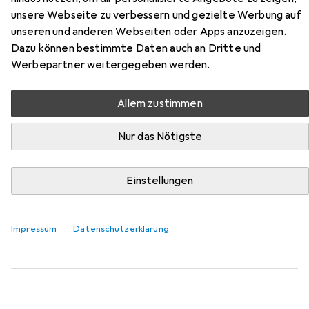
unsere Webseite zu verbessern und gezielte Werbung auf
Hier findest du passendes Zubehör zum Produkt NAC
unseren und anderen Webseiten oder Apps anzuzeigen.
LE15-37-PB-S aus den Kategorien Gehörschutz,
Dazu können bestimmte Daten auch an Dritte und
Schutzbrille + Gesichtsschutz und Kopfschutz.
Werbepartner weitergegeben werden.
Relevanz
Allem zustimmen
Produktliste
Nur das Nötigste
Gehörschutz
Einstellungen
EUR
20,40
3M
Peltor Optime
1x
Impressum
Datenschutzerklärung
130