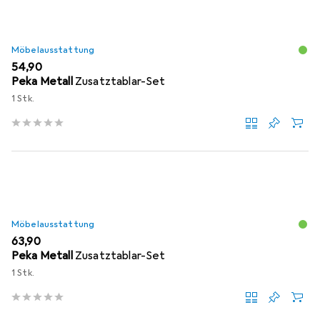
Möbelausstattung
EUR
54,90
Peka Metall
Zusatztablar-Set
1 Stk.
Möbelausstattung
EUR
63,90
Peka Metall
Zusatztablar-Set
1 Stk.