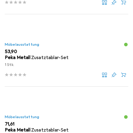
Möbelausstattung
EUR
53,90
Peka Metall
Zusatztablar-Set
1 Stk.
Möbelausstattung
EUR
71,61
Peka Metall
Zusatztablar-Set