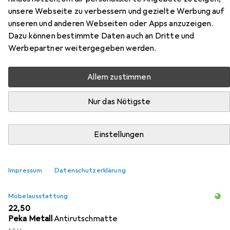
unsere Webseite zu verbessern und gezielte Werbung auf
Legrabox
unseren und anderen Webseiten oder Apps anzuzeigen.
Dazu können bestimmte Daten auch an Dritte und
Hier findest du passendes Zubehör zum Produkt Peka
Werbepartner weitergegeben werden.
Metall Auszugstablar Extendo Libell für Legrabox aus den
Kategorien Möbelausstattung und Schubladenauszüge.
Allem zustimmen
Nur das Nötigste
Beliebt
Möbelausstattung
Peka Metall
Schubladena
Relevanz
Einstellungen
Produktliste
Impressum
Datenschutzerklärung
Möbelausstattung
EUR
22,50
Peka Metall
Antirutschmatte