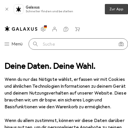
Galaxus
Zur App
Schneller finden und bestellen
Einstellungen
Kundenkonto
Vergleichslisten
Merklisten
Warenkorb
Navigation nach Kategorien
Menü
Suche
Peka Metall Auszugstablar Extendo Libell für Legrabox
Deine Daten. Deine Wahl.
Zubehör
EUR
96,90
Wenn du nur das Nötigste wählst, erfassen wir mit Cookies
Peka Metall
Auszugstablar Extendo
und ähnlichen Technologien Informationen zu deinem Gerät
Libell für Legrabox
und deinem Nutzungsverhalten auf unserer Website. Diese
1 Stk.
brauchen wir, um dir bspw. ein sicheres Login und
Basisfunktionen wie den Warenkorb zu ermöglichen.
Zubehör für Peka Metall
Wenn du allem zustimmst, können wir diese Daten darüber
Auszugstablar Extendo Libell für
hinaus nutzen, um dir personalisierte Angebote zu zeigen,