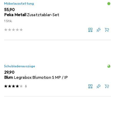
Möbelausstattung
EUR
55,90
Peka Metall
Zusatztablar-Set
1 Stk.
Schubladenauszüge
EUR
29,90
Blum
Legrabox Blumotion S MP / IP
6