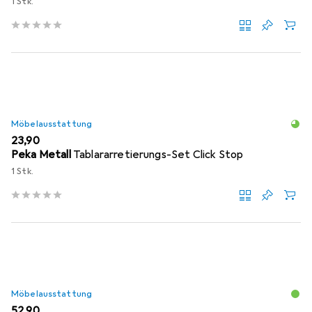
1 Stk.
Möbelausstattung
EUR
23,90
Peka Metall
Tablararretierungs-Set Click Stop
1 Stk.
Möbelausstattung
EUR
52,90