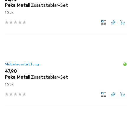
Peka Metall
Zusatztablar-Set
1 Stk.
Möbelausstattung
EUR
47,90
Peka Metall
Zusatztablar-Set
1 Stk.