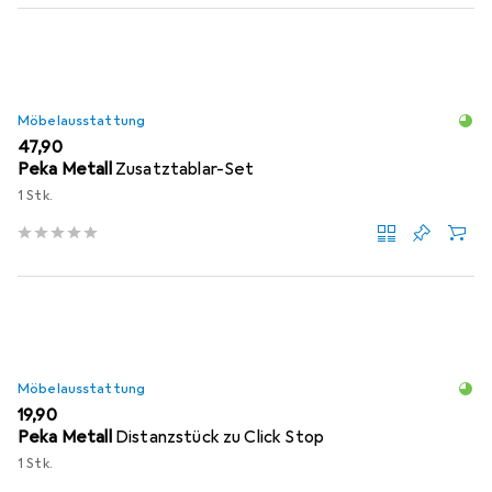
Möbelausstattung
EUR
47,90
Peka Metall
Zusatztablar-Set
1 Stk.
Möbelausstattung
EUR
19,90
Peka Metall
Distanzstück zu Click Stop
1 Stk.