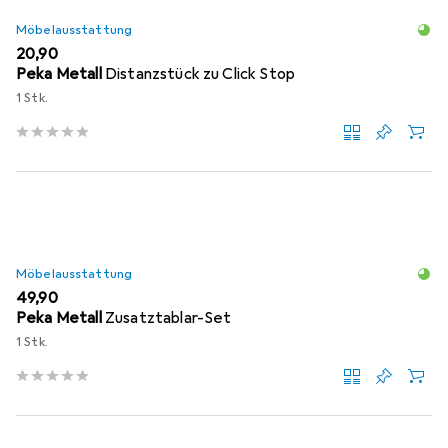
Möbelausstattung
EUR
20,90
Peka Metall
Distanzstück zu Click Stop
1 Stk.
Möbelausstattung
EUR
49,90
Peka Metall
Zusatztablar-Set
1 Stk.