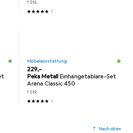
1 Stk.
1
Möbelausstattung
EUR
229,–
et
Peka Metall
Einhängetablare-Set
Arena Classic 450
1 Stk.
1
Nach oben