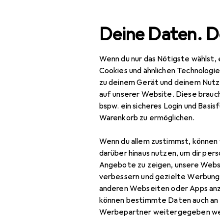
Suche
Deine Daten. D
Wenn du nur das Nötigste wählst, 
Navigation nach Kategorien
Gesamtsortiment
Baumarkt + Garten
Bauen + 
Gesamtsortiment
Cookies und ähnlichen Technologi
zu deinem Gerät und deinem Nutz
Baumarkt + Garten
auf unserer Website. Diese brauch
EU
30
bspw. ein sicheres Login und Basis
Bauen + Renovieren
Pe
Warenkorb zu ermöglichen.
1 St
Eisenwaren
Wenn du allem zustimmst, können 
Möbelbeschlag
darüber hinaus nutzen, um dir pers
Angebote zu zeigen, unsere Webs
Möbelausstattung
verbessern und gezielte Werbung
Zubehör für
anderen Webseiten oder Apps an
Möbelgleiter +
können bestimmte Daten auch an 
Schutzpuffer
Werbepartner weitergegeben we
Hier findest du passendes