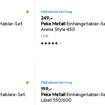
Möbelausstattung
EUR
249,–
tablar-Set
Peka Metall
Einhängetablar-S
Arena Style 450
1 Stk.
1
Möbelausstattung
EUR
199,–
tablare-Set
Peka Metall
Einhängetablar-S
Libell 550/600