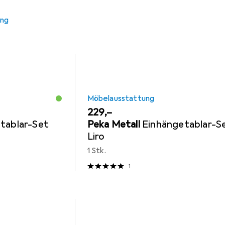
ung
Möbelausstattung
EUR
229,–
tablar-Set
Peka Metall
Einhängetablar-S
Liro
1 Stk.
1