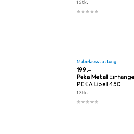
1 Stk.
Möbelausstattung
EUR
199,–
Peka Metall
Einhänge
PEKA Libell 450
1 Stk.