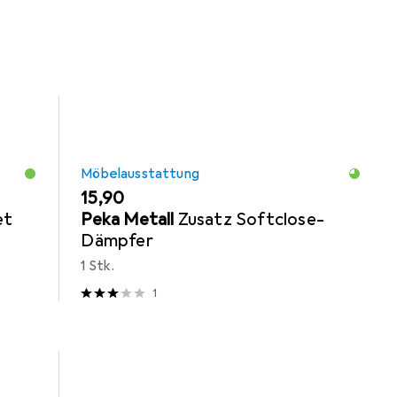
Möbelausstattung
EUR
15,90
et
Peka Metall
Zusatz Softclose-
Dämpfer
1 Stk.
1