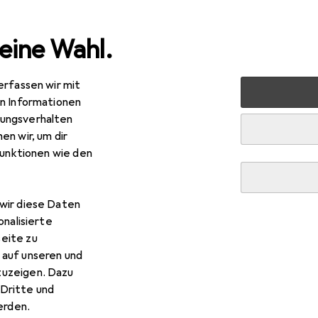
eine Wahl.
erfassen wir mit
Renovieren
Eisenwaren
Möbelbeschlag
Möbelaussta
en Informationen
ungsverhalten
en wir, um dir
R
9,–
funktionen wie den
ka Metall
Magic Corner Standard
k.
wir diese Daten
onalisierte
eite zu
 auf unseren und
 Peka Metall Magic Corner S
zuzeigen. Dazu
Dritte und
rden.
 Zubehör zum Produkt Peka Metall Magic Corner Standard aus