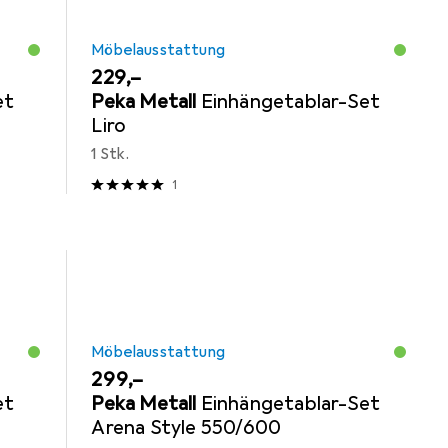
Möbelausstattung
EUR
229,–
et
Peka Metall
Einhängetablar-Set
Liro
1 Stk.
1
Möbelausstattung
EUR
299,–
et
Peka Metall
Einhängetablar-Set
Arena Style 550/600