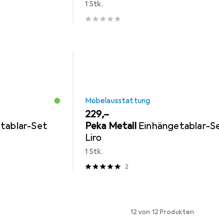
1 Stk.
Möbelausstattung
EUR
229,–
tablar-Set
Peka Metall
Einhängetablar-S
Liro
1 Stk.
2
12 von 12 Produkten