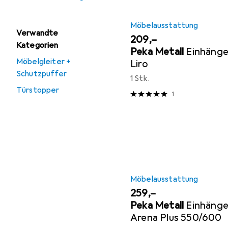
Möbelausstattung
Verwandte
EUR
209,–
Kategorien
Peka Metall
Einhänge
Möbelgleiter +
Liro
Schutzpuffer
1 Stk.
Türstopper
1
Möbelausstattung
EUR
259,–
Peka Metall
Einhänge
Arena Plus 550/600