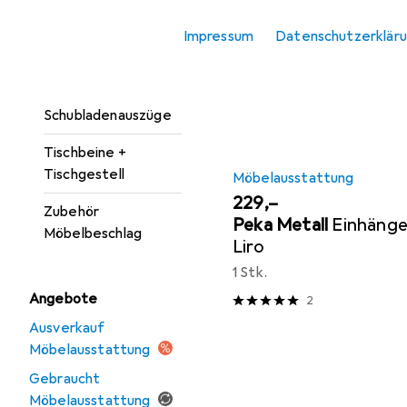
Möbelgriff
Sortieren nach
:
Relevanz
Impressum
Datenschutzerklär
Möbelrollen
Produktliste
Möbelscharnier
Schubladenauszüge
Tischbeine +
Tischgestell
Möbelausstattung
EUR
229,–
Zubehör
Peka Metall
Einhänge
Möbelbeschlag
Liro
1 Stk.
Angebote
2
Ausverkauf
Möbelausstattung
Gebraucht
Möbelausstattung