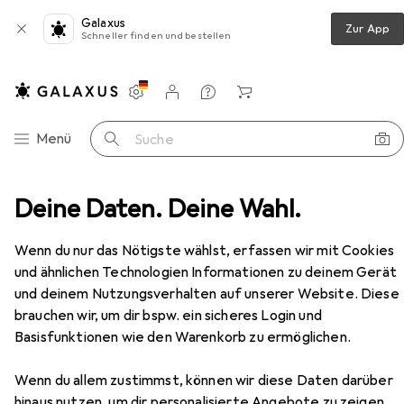
Galaxus
Zur App
Schneller finden und bestellen
Einstellungen
Kundenkonto
Vergleichslisten
Merklisten
Warenkorb
Navigation nach Kategorien
Menü
Suche
Deine Daten. Deine Wahl.
Türdichtung
Planet Türabsenkdichtungen FT-plus
Zubehör
Wenn du nur das Nötigste wählst, erfassen wir mit Cookies
EUR
83,90
und ähnlichen Technologien Informationen zu deinem Gerät
Planet
Türabsenkdichtungen FT-plus
und deinem Nutzungsverhalten auf unserer Website. Diese
brauchen wir, um dir bspw. ein sicheres Login und
Basisfunktionen wie den Warenkorb zu ermöglichen.
Wenn du allem zustimmst, können wir diese Daten darüber
Zubehör für Planet
hinaus nutzen, um dir personalisierte Angebote zu zeigen,