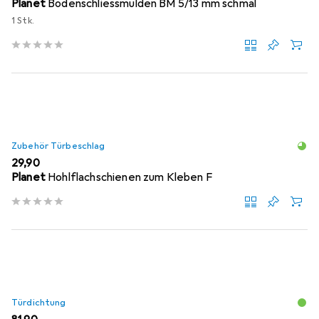
Planet
Bodenschliessmulden BM 5/13 mm schmal
1 Stk.
Zubehör Türbeschlag
EUR
29,90
Planet
Hohlflachschienen zum Kleben F
Türdichtung