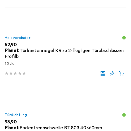
Holzverbinder
EUR
52,90
Planet
Türkantenriegel KR zu 2-flügligen Türabschlüssen
Profilb
1 Stk.
Türdichtung
EUR
98,90
Planet
Bodentrennschwelle BT 803 40x60mm