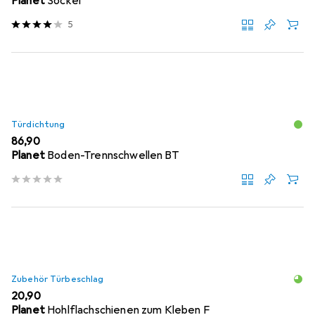
Planet
Sockel
5
Türdichtung
EUR
86,90
Planet
Boden-Trennschwellen BT
Zubehör Türbeschlag
EUR
20,90
Planet
Hohlflachschienen zum Kleben F