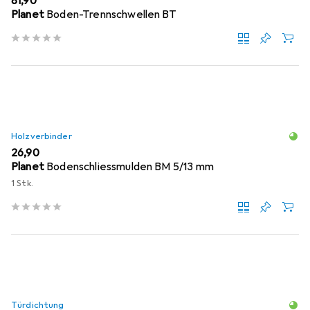
EUR
81,90
Planet
Boden-Trennschwellen BT
Holzverbinder
EUR
26,90
Planet
Bodenschliessmulden BM 5/13 mm
1 Stk.
Türdichtung