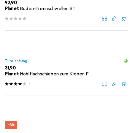
EUR
92,90
Planet
Boden-Trennschwellen BT
Türdichtung
EUR
31,90
Planet
Hohlflachschienen zum Kleben F
1
−8%