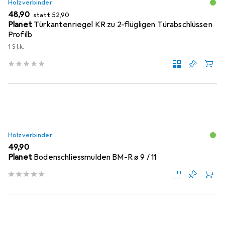
Holzverbinder
EUR
EUR
48,90
statt
52,90
Planet
Türkantenriegel KR zu 2-flügligen Türabschlüssen
Profilb
1 Stk.
Holzverbinder
EUR
49,90
Planet
Bodenschliessmulden BM-R ø 9 / 11