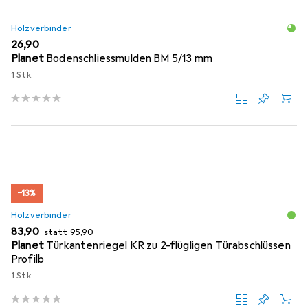
Holzverbinder
EUR
26,90
Planet
Bodenschliessmulden BM 5/13 mm
1 Stk.
−13%
Holzverbinder
EUR
EUR
83,90
statt
95,90
Planet
Türkantenriegel KR zu 2-flügligen Türabschlüssen
Profilb
1 Stk.