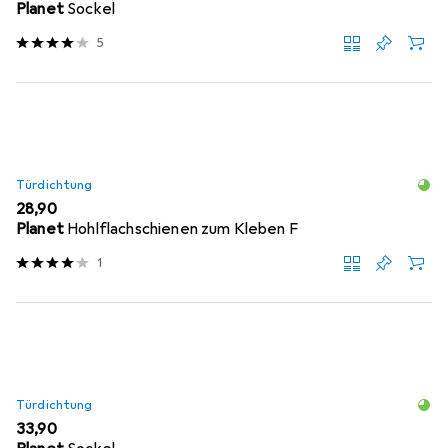
Planet
Sockel
5
Türdichtung
EUR
28,90
Planet
Hohlflachschienen zum Kleben F
1
Türdichtung
EUR
33,90