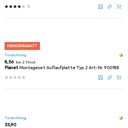
5
MENGENRABATT
Türdichtung
EUR
8,56
bei 2 Stück
Planet
Montageset Auflaufplatte Typ 2 Art-Nr. 900188
Türdichtung
EUR
33,90