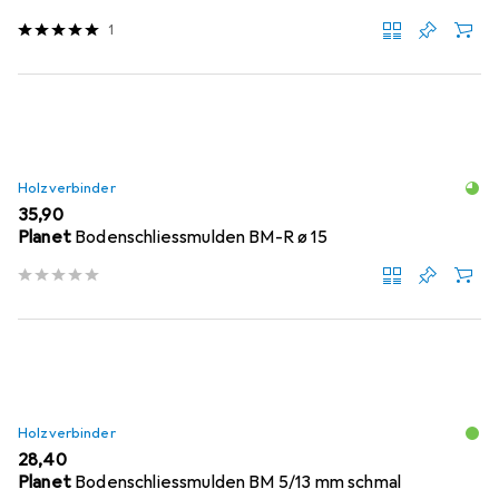
1
Holzverbinder
EUR
35,90
Planet
Bodenschliessmulden BM-R ø 15
Holzverbinder
EUR
28,40
Planet
Bodenschliessmulden BM 5/13 mm schmal