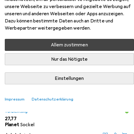
Türabsenkdichtungen FT-plus
unsere Webseite zu verbessern und gezielte Werbung auf
unseren und anderen Webseiten oder Apps anzuzeigen.
Dazu können bestimmte Daten auch an Dritte und
Hier findest du passendes Zubehör zum Produkt Planet
Werbepartner weitergegeben werden.
Türabsenkdichtungen FT-plus aus den Kategorien
Türdichtung, Zubehör Türbeschlag und Holzverbinder.
Allem zustimmen
Beliebt
Türdichtung
Zubehör Türbeschlag
Holzverbi
Nur das Nötigste
Relevanz
Einstellungen
Produktliste
Impressum
Datenschutzerklärung
Türdichtung
EUR
27,77
Planet
Sockel