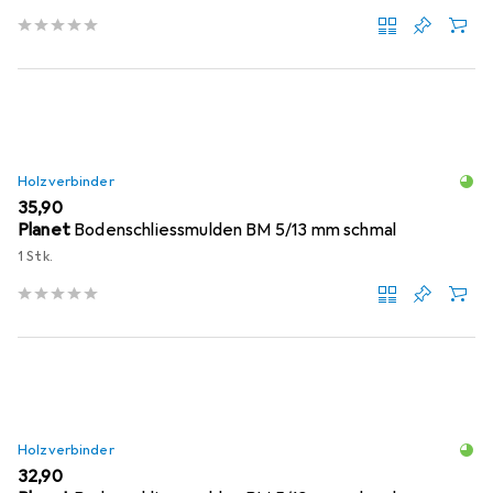
Holzverbinder
EUR
35,90
Planet
Bodenschliessmulden BM 5/13 mm schmal
1 Stk.
Holzverbinder
EUR
32,90