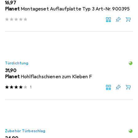
EUR
16,97
Planet
Montageset Auflaufplatte Typ 3 Art-Nr. 900395
Türdichtung
EUR
31,90
Planet
Hohlflachschienen zum Kleben F
1
Zubehör Türbeschlag