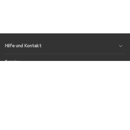
Hilfe und Kontakt
Service
Über Uns
Rückgabe
Soziale Medien
Stellenangebote