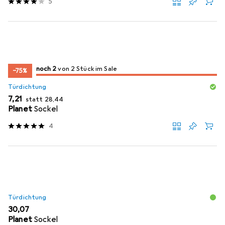
5
2
2
noch 2
/ 2
/ 2 im Sale
von 2 Stück im Sale
−75%
Türdichtung
EUR
EUR
7,21
statt
28,44
Planet
Sockel
4
Türdichtung
EUR
30,07
Planet
Sockel