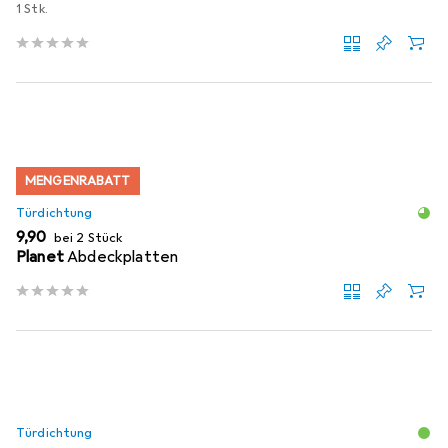
1 Stk.
MENGENRABATT
Türdichtung
EUR
9,90
bei 2 Stück
Planet
Abdeckplatten
Türdichtung