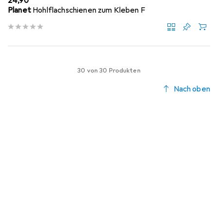
EUR
24,90
Planet
Hohlflachschienen zum Kleben F
30 von 30 Produkten
Nach oben