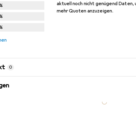
aktuell noch nicht genügend Daten, 
%
mehr Quoten anzuzeigen.
%
%
chen
kt
0
gen