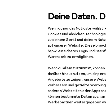
Suche
Deine Daten. D
Wenn du nur das Nötigste wählst, 
Navigation nach Kategorien
Gesamtsortiment
Baumarkt + Garten
Gesamtsortiment
Cookies und ähnlichen Technologi
zu deinem Gerät und deinem Nutz
Baumarkt + Garten
auf unserer Website. Diese brauch
bspw. ein sicheres Login und Basis
Bauen + Renovieren
Warenkorb zu ermöglichen.
Eisenwaren
Wenn du allem zustimmst, können 
Türbeschlag
darüber hinaus nutzen, um dir pers
Angebote zu zeigen, unsere Webs
Türband
verbessern und gezielte Werbung
anderen Webseiten oder Apps an
Türdichtung
können bestimmte Daten auch an 
Türgriff +
Werbepartner weitergegeben we