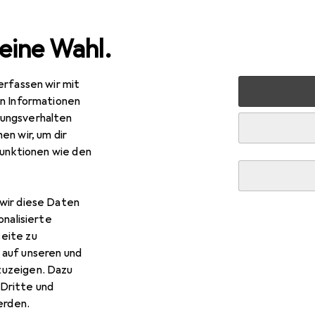
eine Wahl.
erfassen wir mit
Bauen + Renovieren
Eisenwaren
Türbeschlag
Zubehö
en Informationen
ungsverhalten
en wir, um dir
funktionen wie den
wir diese Daten
onalisierte
eite zu
 auf unseren und
zuzeigen. Dazu
Dritte und
rden.