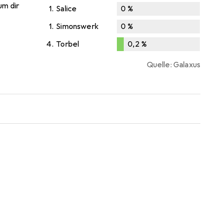
um dir
1.
Salice
0
%
1.
Simonswerk
0
%
4.
Torbel
0,2
%
0,2
%
Quelle: Galaxus