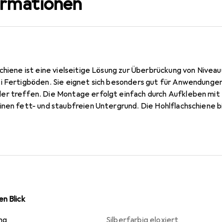
ormationen
chiene ist eine vielseitige Lösung zur Überbrückung von Nivea
i Fertigböden. Sie eignet sich besonders gut für Anwendunge
r treffen. Die Montage erfolgt einfach durch Aufkleben mit 
inen fett- und staubfreien Untergrund. Die Hohlflachschiene 
chutzdichtungen ist. Mit zwei verzahnten Kitthohlkehlen sorgt 
 Diese Schiene ist aus hochwertigem Aluminium gefertigt und fa
eiht und gleichzeitig für Langlebigkeit sorgt. Sie ist kürzbar u
edene Gegebenheiten.
n Blick
ng
Silberfarbig eloxiert