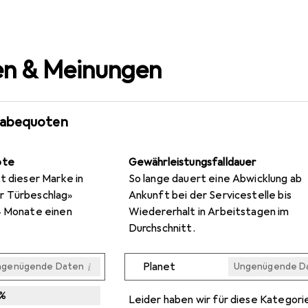
n & Meinungen
gabequoten
ote
Gewährleistungsfalldauer
t dieser Marke in
So lange dauert eine Abwicklung ab
r Türbeschlag»
Ankunft bei der Servicestelle bis
4 Monate einen
Wiedererhalt in Arbeitstagen im
Durchschnitt.
i
Planet
ngenügende Daten
Ungenügende D
Ungenügende D
Ungenügende D
Ungenügende D
Ungenügende D
%
Leider haben wir für diese Kategori