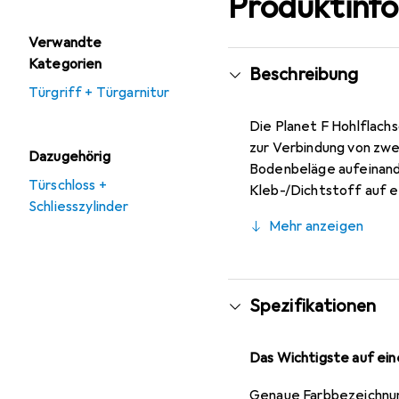
Produktinf
Verwandte
Kategorien
Beschreibung
Türgriff + Türgarnitur
Die Planet F Hohlflachs
zur Verbindung von zwe
Dazugehörig
Bodenbeläge aufeinande
Türschloss +
Kleb-/Dichtstoff auf e
Schliesszylinder
die optimal für Schalls
Mehr anzeigen
Haftung und Stabilität.
ansprechende Optik verl
Anpassung an verschi
Spezifikationen
Das Wichtigste auf eine
Genaue Farbbezeichnu