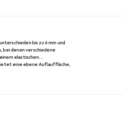
uunterschieden bis zu 6 mm und
n, bei denen verschiedene
einem elastischen
bietet eine ebene Auflauffläche,
sie für eine verbesserte
rblos eloxiert, was ihr eine
nd ermöglicht eine flexible