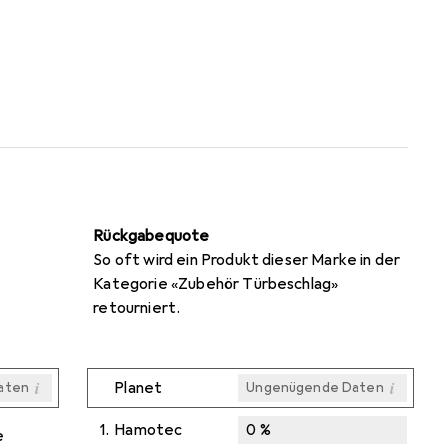
Rückgabequote
So oft wird ein Produkt dieser Marke in der
Kategorie «Zubehör Türbeschlag»
retourniert.
i
i
Planet
aten
Ungenügende Daten
i
i
i
i
aten
aten
aten
aten
1.
Hamotec
0
%
e