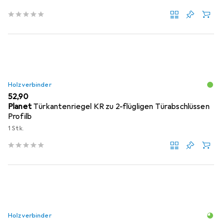
Holzverbinder
EUR
52,90
Planet
Türkantenriegel KR zu 2-flügligen Türabschlüssen
Profilb
1 Stk.
Holzverbinder