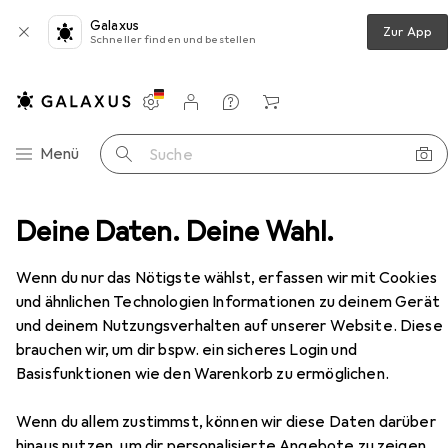
Galaxus
Zur App
Schneller finden und bestellen
Einstellungen
Kundenkonto
Vergleichslisten
Merklisten
Warenkorb
Navigation nach Kategorien
Menü
Suche
hlag
Deine Daten. Deine Wahl.
Türdichtung
Planet Türabsenkdichtungen PU
Zubehör
Wenn du nur das Nötigste wählst, erfassen wir mit Cookies
EUR
72,90
und ähnlichen Technologien Informationen zu deinem Gerät
Planet
Türabsenkdichtungen PU
und deinem Nutzungsverhalten auf unserer Website. Diese
brauchen wir, um dir bspw. ein sicheres Login und
Basisfunktionen wie den Warenkorb zu ermöglichen.
Wenn du allem zustimmst, können wir diese Daten darüber
Zubehör für Planet
hinaus nutzen, um dir personalisierte Angebote zu zeigen,