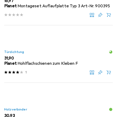
EUR
16,97
Planet
Montageset Auflaufplatte Typ 3 Art-Nr. 900395
Türdichtung
EUR
31,90
Planet
Hohlflachschienen zum Kleben F
1
Holzverbinder
EUR
30,93