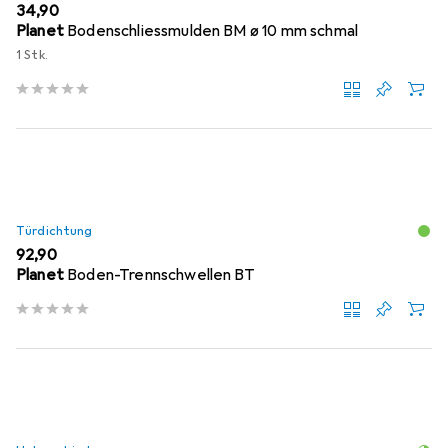
EUR
34,90
Planet
Bodenschliessmulden BM ø 10 mm schmal
1 Stk.
Türdichtung
EUR
92,90
Planet
Boden-Trennschwellen BT