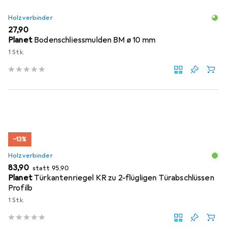
Holzverbinder
EUR
27,90
Planet
Bodenschliessmulden BM ø 10 mm
1 Stk.
−13%
Holzverbinder
EUR
EUR
83,90
statt
95,90
Planet
Türkantenriegel KR zu 2-flügligen Türabschlüssen
Profilb
1 Stk.