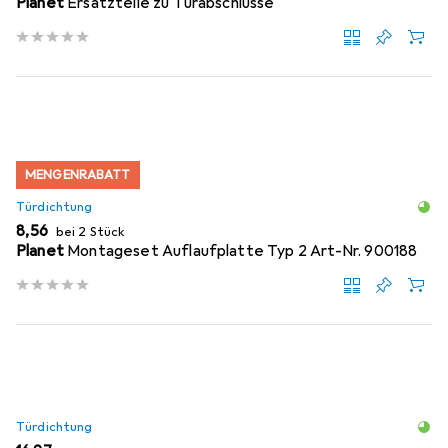
Planet
Ersatzteile zu Türabschlüsse
MENGENRABATT
Türdichtung
EUR
8,56
bei 2 Stück
Planet
Montageset Auflaufplatte Typ 2 Art-Nr. 900188
Türdichtung