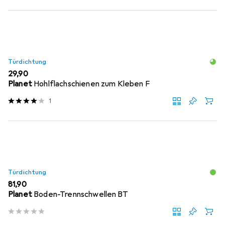
Türdichtung
EUR
29,90
Planet
Hohlflachschienen zum Kleben F
1
Türdichtung
EUR
81,90
Planet
Boden-Trennschwellen BT