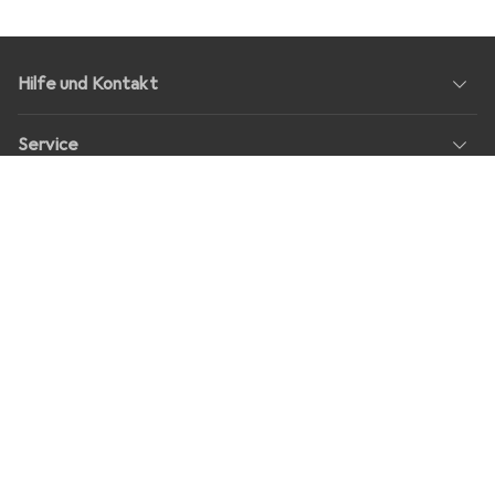
Hilfe und Kontakt
Service
Über Uns
Rückgabe
Soziale Medien
Stellenangebote
Preise
Alle Preise in EUR inkl. MwSt., zzgl.
Versandkosten
bei Bestellungen