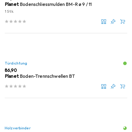
Planet
Bodenschliessmulden BM-R ø 9 / 11
1 Stk.
Türdichtung
EUR
86,90
Planet
Boden-Trennschwellen BT
Holzverbinder