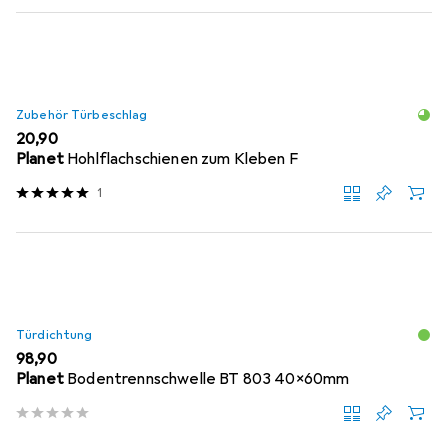
Zubehör Türbeschlag
EUR
20,90
Planet
Hohlflachschienen zum Kleben F
1
Türdichtung
EUR
98,90
Planet
Bodentrennschwelle BT 803 40x60mm