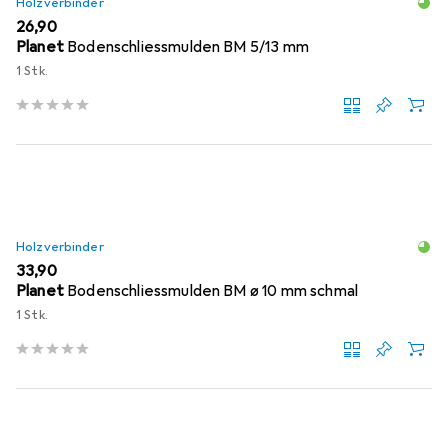
Holzverbinder
EUR
26,90
Planet
Bodenschliessmulden BM 5/13 mm
1 Stk.
Holzverbinder
EUR
33,90
Planet
Bodenschliessmulden BM ø 10 mm schmal
1 Stk.