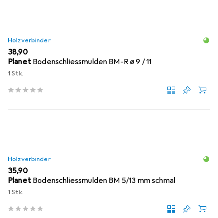
Holzverbinder
EUR
38,90
Planet
Bodenschliessmulden BM-R ø 9 / 11
1 Stk.
Holzverbinder
EUR
35,90
Planet
Bodenschliessmulden BM 5/13 mm schmal
1 Stk.