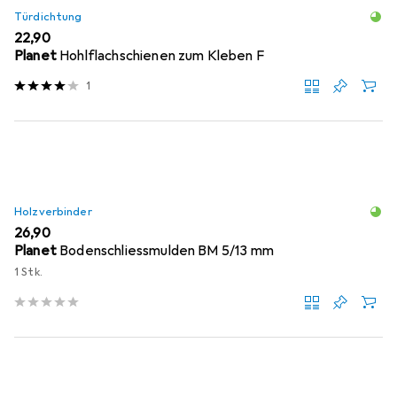
Türdichtung
EUR
22,90
Planet
Hohlflachschienen zum Kleben F
1
Holzverbinder
EUR
26,90
Planet
Bodenschliessmulden BM 5/13 mm
1 Stk.