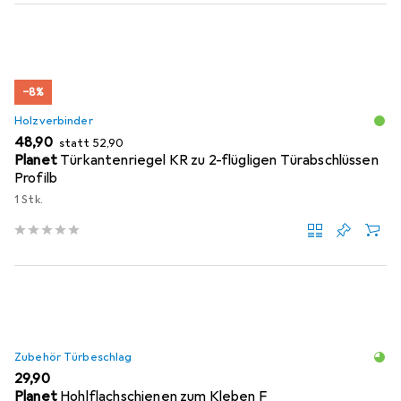
−8%
Holzverbinder
EUR
EUR
48,90
statt
52,90
Planet
Türkantenriegel KR zu 2-flügligen Türabschlüssen
Profilb
1 Stk.
Zubehör Türbeschlag
EUR
29,90
Planet
Hohlflachschienen zum Kleben F