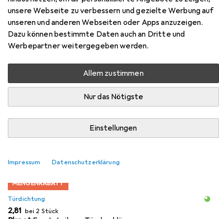
unsere Webseite zu verbessern und gezielte Werbung auf
Türabsenkdichtungen PU
unseren und anderen Webseiten oder Apps anzuzeigen.
Dazu können bestimmte Daten auch an Dritte und
Hier findest du passendes Zubehör zum Produkt Planet
Werbepartner weitergegeben werden.
Türabsenkdichtungen PU aus den Kategorien
Türdichtung, Holzverbinder und Zubehör Türbeschlag.
Allem zustimmen
Beliebt
Türdichtung
Holzverbinder
Zubehör Türbesc
Nur das Nötigste
Relevanz
Einstellungen
Produktliste
Impressum
Datenschutzerklärung
MENGENRABATT
Türdichtung
EUR
2,81
bei 2 Stück