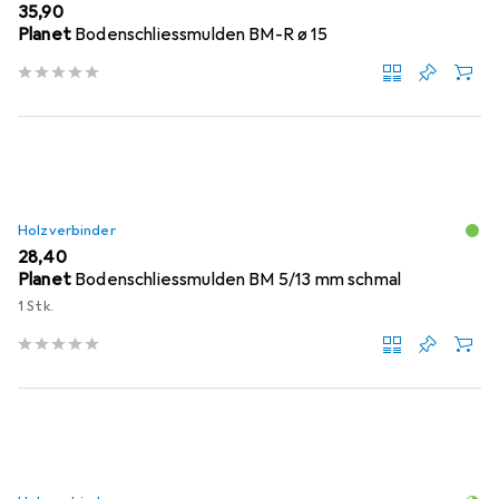
EUR
35,90
Planet
Bodenschliessmulden BM-R ø 15
Holzverbinder
EUR
28,40
Planet
Bodenschliessmulden BM 5/13 mm schmal
1 Stk.