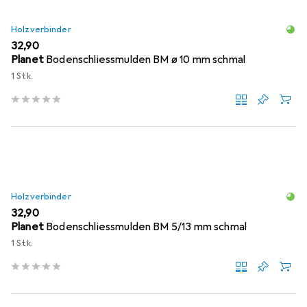
Holzverbinder
EUR
32,90
Planet
Bodenschliessmulden BM ø 10 mm schmal
1 Stk.
Holzverbinder
EUR
32,90
Planet
Bodenschliessmulden BM 5/13 mm schmal
1 Stk.