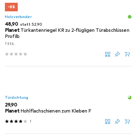
−8%
Holzverbinder
EUR
EUR
48,90
statt
52,90
Planet
Türkantenriegel KR zu 2-flügligen Türabschlüssen
Profilb
1 Stk.
Türdichtung
EUR
29,90
Planet
Hohlflachschienen zum Kleben F
1