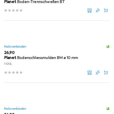
Planet
Boden-Trennschwellen BT
Holzverbinder
EUR
26,90
Planet
Bodenschliessmulden BM ø 10 mm
1 Stk.
Holzverbinder