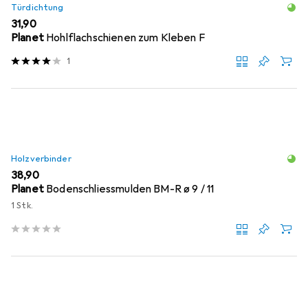
Türdichtung
EUR
31,90
Planet
Hohlflachschienen zum Kleben F
1
Holzverbinder
EUR
38,90
Planet
Bodenschliessmulden BM-R ø 9 / 11
1 Stk.