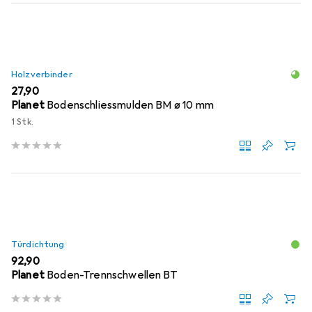
Holzverbinder
EUR
27,90
Planet
Bodenschliessmulden BM ø 10 mm
1 Stk.
Türdichtung
EUR
92,90
Planet
Boden-Trennschwellen BT