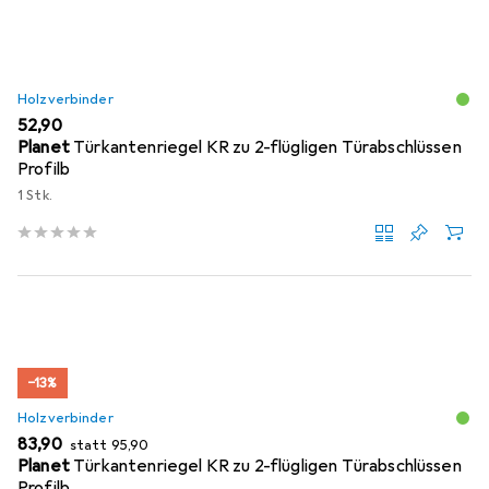
Holzverbinder
EUR
52,90
Planet
Türkantenriegel KR zu 2-flügligen Türabschlüssen
Profilb
1 Stk.
−13%
Holzverbinder
EUR
EUR
83,90
statt
95,90
Planet
Türkantenriegel KR zu 2-flügligen Türabschlüssen
Profilb