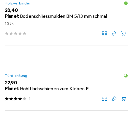
Holzverbinder
EUR
28,40
Planet
Bodenschliessmulden BM 5/13 mm schmal
1 Stk.
Türdichtung
EUR
22,90
Planet
Hohlflachschienen zum Kleben F
1