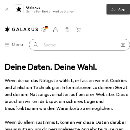
Galaxus
Zur App
Schneller finden und bestellen
Einstellungen
Kundenkonto
Vergleichslisten
Merklisten
Warenkorb
Navigation nach Kategorien
Menü
Suche
lag
Deine Daten. Deine Wahl.
Türdichtung
Planet Türabsenkdichtungen RO
Zubehör
Wenn du nur das Nötigste wählst, erfassen wir mit Cookies
EUR
65,34
und ähnlichen Technologien Informationen zu deinem Gerät
Planet
Türabsenkdichtungen RO
und deinem Nutzungsverhalten auf unserer Website. Diese
brauchen wir, um dir bspw. ein sicheres Login und
Basisfunktionen wie den Warenkorb zu ermöglichen.
Wenn du allem zustimmst, können wir diese Daten darüber
Zubehör für Planet
hinaus nutzen, um dir personalisierte Angebote zu zeigen,