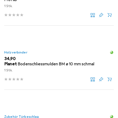
1 Stk.
Holzverbinder
EUR
34,90
Planet
Bodenschliessmulden BM ø 10 mm schmal
1 Stk.
Zubehör Türbeschlag