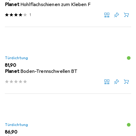
Planet
Hohlflachschienen zum Kleben F
1
Türdichtung
EUR
81,90
Planet
Boden-Trennschwellen BT
Türdichtung
EUR
86,90