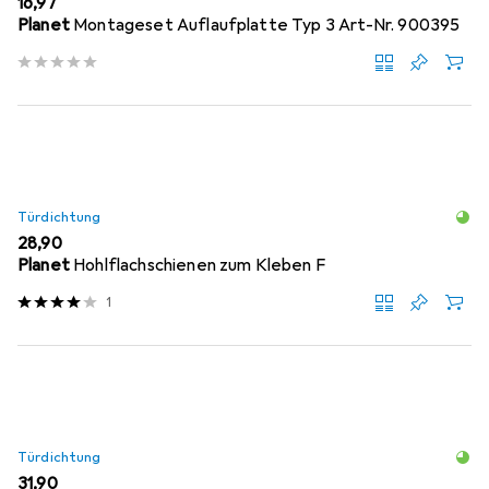
EUR
16,97
Planet
Montageset Auflaufplatte Typ 3 Art-Nr. 900395
Türdichtung
EUR
28,90
Planet
Hohlflachschienen zum Kleben F
1
Türdichtung
EUR
31,90