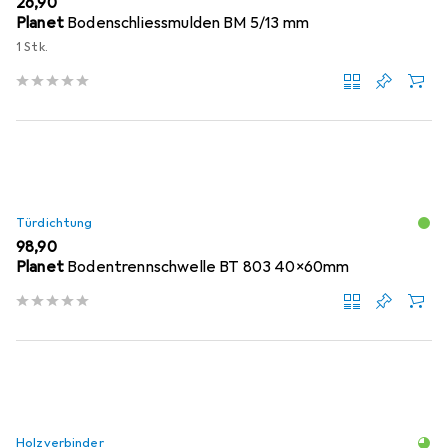
EUR
26,90
Planet
Bodenschliessmulden BM 5/13 mm
1 Stk.
Türdichtung
EUR
98,90
Planet
Bodentrennschwelle BT 803 40x60mm
Holzverbinder