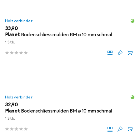
Holzverbinder
EUR
33,90
Planet
Bodenschliessmulden BM ø 10 mm schmal
1 Stk.
Holzverbinder
EUR
32,90
Planet
Bodenschliessmulden BM ø 10 mm schmal
1 Stk.