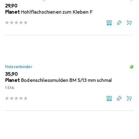
EUR
29,90
Planet
Hohlflachschienen zum Kleben F
Holzverbinder
EUR
35,90
Planet
Bodenschliessmulden BM 5/13 mm schmal
1 Stk.