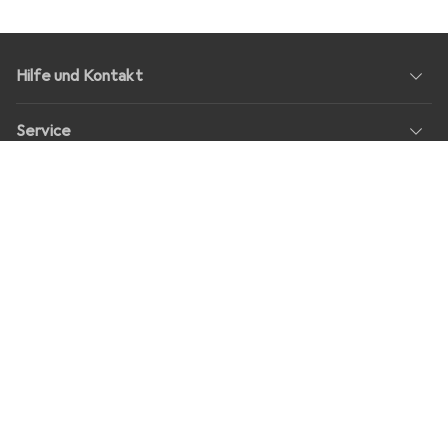
Hilfe und Kontakt
Service
Über Uns
Rückgabe
Soziale Medien
Stellenangebote
Preise
Alle Preise in EUR inkl. MwSt., zzgl.
Versandkosten
bei Bestellungen