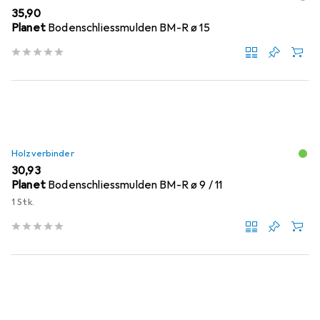
EUR
35,90
Planet
Bodenschliessmulden BM-R ø 15
Holzverbinder
EUR
30,93
Planet
Bodenschliessmulden BM-R ø 9 / 11
1 Stk.