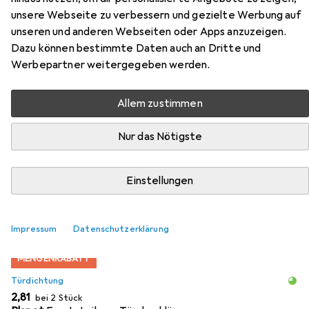
unsere Webseite zu verbessern und gezielte Werbung auf
Türabsenkdichtungen RO
unseren und anderen Webseiten oder Apps anzuzeigen.
Dazu können bestimmte Daten auch an Dritte und
Hier findest du passendes Zubehör zum Produkt Planet
Werbepartner weitergegeben werden.
Türabsenkdichtungen RO aus den Kategorien
Türdichtung, Holzverbinder und Zubehör Türbeschlag.
Allem zustimmen
Beliebt
Türdichtung
Holzverbinder
Zubehör Türbesc
Nur das Nötigste
Relevanz
Einstellungen
Produktliste
Impressum
Datenschutzerklärung
MENGENRABATT
Türdichtung
EUR
2,81
bei 2 Stück