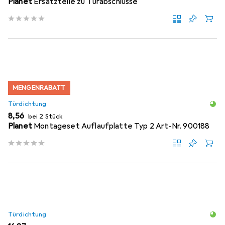
Planet
Ersatzteile zu Türabschlüsse
MENGENRABATT
Türdichtung
EUR
8,56
bei 2 Stück
Planet
Montageset Auflaufplatte Typ 2 Art-Nr. 900188
Türdichtung