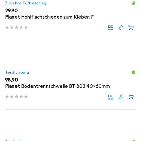
Zubehör Türbeschlag
EUR
29,90
Planet
Hohlflachschienen zum Kleben F
Türdichtung
EUR
98,90
Planet
Bodentrennschwelle BT 803 40x60mm