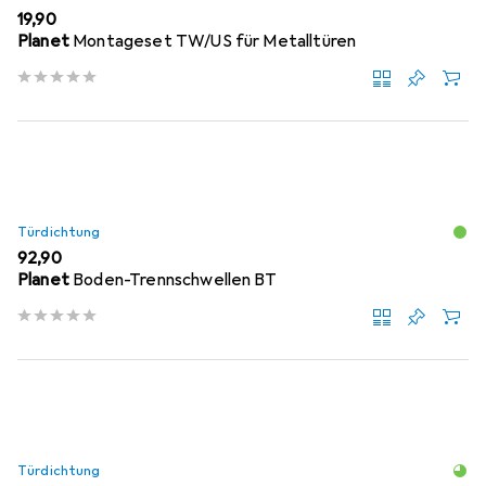
EUR
19,90
Planet
Montageset TW/US für Metalltüren
Türdichtung
EUR
92,90
Planet
Boden-Trennschwellen BT
Türdichtung