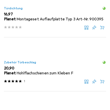
Türdichtung
EUR
16,97
Planet
Montageset Auflaufplatte Typ 3 Art-Nr. 900395
Zubehör Türbeschlag
EUR
20,90
Planet
Hohlflachschienen zum Kleben F
1