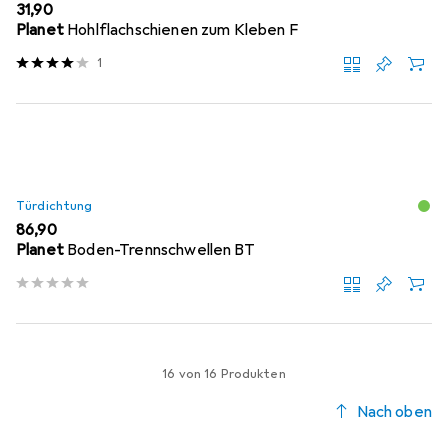
EUR
31,90
Planet
Hohlflachschienen zum Kleben F
1
Türdichtung
EUR
86,90
Planet
Boden-Trennschwellen BT
16 von 16 Produkten
Nach oben