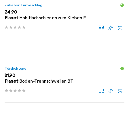
Zubehör Türbeschlag
EUR
24,90
Planet
Hohlflachschienen zum Kleben F
Türdichtung
EUR
81,90
Planet
Boden-Trennschwellen BT