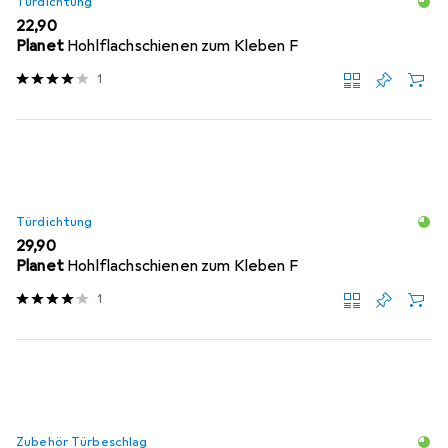
Türdichtung
EUR
22,90
Planet
Hohlflachschienen zum Kleben F
1
Türdichtung
EUR
29,90
Planet
Hohlflachschienen zum Kleben F
1
Zubehör Türbeschlag