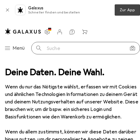
Galaxus
Zur App
Schneller finden und bestellen
Einstellungen
Kundenkonto
Vergleichslisten
Merklisten
Warenkorb
Navigation nach Kategorien
Menü
Suche
hlag
Deine Daten. Deine Wahl.
Türdichtung
Planet Türabsenkdichtungen US
Zubehör
Wenn du nur das Nötigste wählst, erfassen wir mit Cookies
und ähnlichen Technologien Informationen zu deinem Gerät
und deinem Nutzungsverhalten auf unserer Website. Diese
EUR
88,90
Planet
Türabsenkdichtungen US
brauchen wir, um dir bspw. ein sicheres Login und
Basisfunktionen wie den Warenkorb zu ermöglichen.
Wenn du allem zustimmst, können wir diese Daten darüber
hinaus nutzen, um dir personalisierte Angebote zu zeigen,