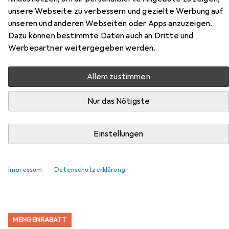
unsere Webseite zu verbessern und gezielte Werbung auf
Zubehör für Planet
unseren und anderen Webseiten oder Apps anzuzeigen.
Dazu können bestimmte Daten auch an Dritte und
Türabsenkdichtungen US
Werbepartner weitergegeben werden.
Hier findest du passendes Zubehör zum Produkt Planet
Allem zustimmen
Türabsenkdichtungen US aus den Kategorien Türdichtung
und Zubehör Türbeschlag.
Nur das Nötigste
Beliebt
Türdichtung
Zubehör Türbeschlag
Einstellungen
Relevanz
Impressum
Datenschutzerklärung
Produktliste
MENGENRABATT