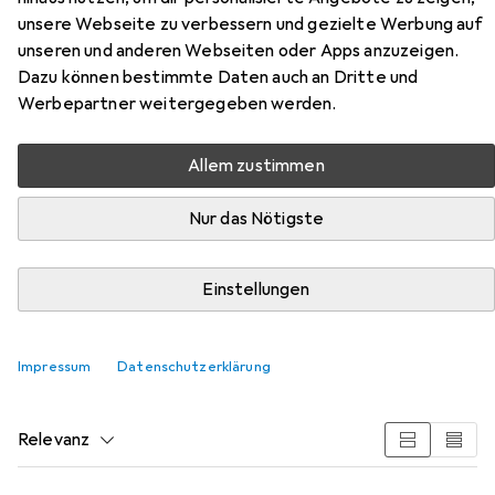
unsere Webseite zu verbessern und gezielte Werbung auf
unseren und anderen Webseiten oder Apps anzuzeigen.
Dazu können bestimmte Daten auch an Dritte und
Werbepartner weitergegeben werden.
Zubehör für Schuller Eh'klar
Schuller Klebe-Abdeckband
Allem zustimmen
45073 RED Core PRO 19mmx50m
Nur das Nötigste
Hier findest du passendes Zubehör zum Produkt Schuller
Eh'klar Schuller Klebe-Abdeckband 45073 RED Core PRO
Einstellungen
19mmx50m aus den Kategorien Pinsel und Klebeband.
Impressum
Datenschutzerklärung
Beliebt
Pinsel
Klebeband
Schuller Eh'klar
Relevanz
Produktliste