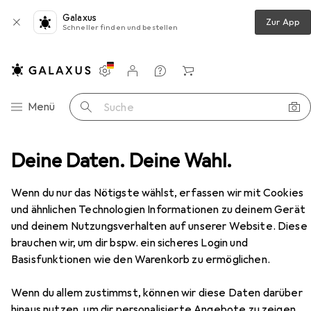
Galaxus
Zur App
Schneller finden und bestellen
Einstellungen
Kundenkonto
Vergleichslisten
Merklisten
Warenkorb
Navigation nach Kategorien
Menü
Suche
Schuller Klebe-Abdeckband 45073 RED Core PRO 19mmx50m
Deine Daten. Deine Wahl.
Zubehör
Wenn du nur das Nötigste wählst, erfassen wir mit Cookies
und ähnlichen Technologien Informationen zu deinem Gerät
und deinem Nutzungsverhalten auf unserer Website. Diese
EUR
EUR
16,56
0,33
/
1m
brauchen wir, um dir bspw. ein sicheres Login und
Schuller Eh'klar
Schuller Klebe-
Basisfunktionen wie den Warenkorb zu ermöglichen.
Abdeckband 45073 RED Core PRO
19mmx50m
Wenn du allem zustimmst, können wir diese Daten darüber
hinaus nutzen, um dir personalisierte Angebote zu zeigen,