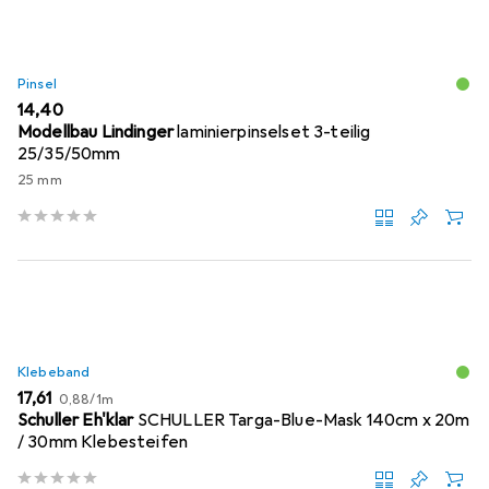
Pinsel
EUR
14,40
Modellbau Lindinger
laminierpinselset 3-teilig
25/35/50mm
25 mm
Klebeband
EUR
EUR
17,61
0,88
/
1m
Schuller Eh'klar
SCHULLER Targa-Blue-Mask 140cm x 20m
/ 30mm Klebesteifen