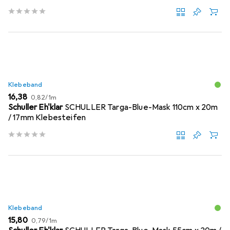
Klebeband
EUR
EUR
16,38
0,82
/
1m
Schuller Eh'klar
SCHULLER Targa-Blue-Mask 110cm x 20m
/ 17mm Klebesteifen
Klebeband
EUR
EUR
15,80
0,79
/
1m