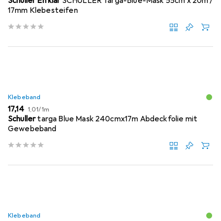
Schuller Eh'klar
SCHULLER Targa-Blue-Mask 55cm x 20m /
17mm Klebesteifen
Klebeband
EUR
EUR
17,14
1,01
/
1m
Schuller
targa Blue Mask 240cmx17m Abdeckfolie mit
Gewebeband
Klebeband