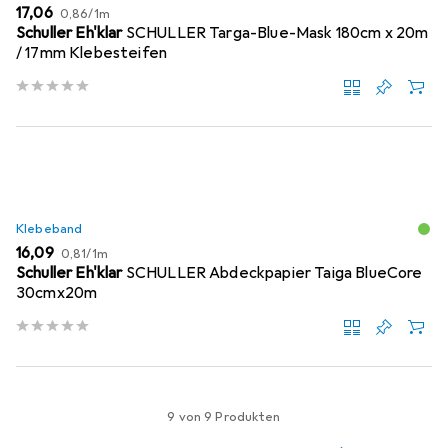
EUR
EUR
17,06
0,86
/
1m
Schuller Eh'klar
SCHULLER Targa-Blue-Mask 180cm x 20m
/ 17mm Klebesteifen
Klebeband
EUR
EUR
16,09
0,81
/
1m
Schuller Eh'klar
SCHULLER Abdeckpapier Taiga BlueCore
30cmx20m
9 von 9 Produkten