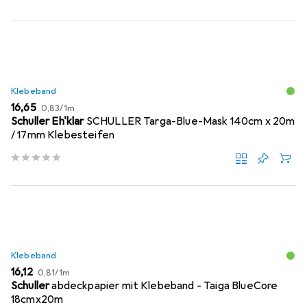
Klebeband
EUR
EUR
16,65
0,83
/
1m
Schuller Eh'klar
SCHULLER Targa-Blue-Mask 140cm x 20m
/ 17mm Klebesteifen
Klebeband
EUR
EUR
16,12
0,81
/
1m
Schuller
abdeckpapier mit Klebeband - Taiga BlueCore
18cmx20m