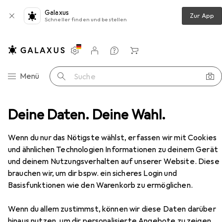
Galaxus
Zur App
Schneller finden und bestellen
Einstellungen
Kundenkonto
Vergleichslisten
Merklisten
Warenkorb
Navigation nach Kategorien
Menü
Suche
chnik
Deine Daten. Deine Wahl.
Holzverbinder
Simpson Sst Winkelverbinder
Zubehör
Wenn du nur das Nötigste wählst, erfassen wir mit Cookies
und ähnlichen Technologien Informationen zu deinem Gerät
und deinem Nutzungsverhalten auf unserer Website. Diese
EUR
7,88
bei 3 Stück
brauchen wir, um dir bspw. ein sicheres Login und
Simpson Sst
Winkelverbinder
Basisfunktionen wie den Warenkorb zu ermöglichen.
Winkelverbinder, 1 Stk.
Wenn du allem zustimmst, können wir diese Daten darüber
hinaus nutzen, um dir personalisierte Angebote zu zeigen,