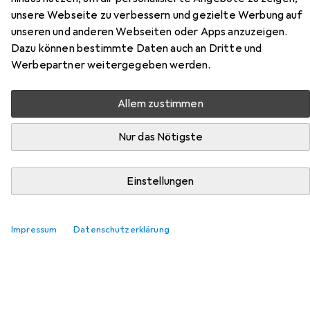
unsere Webseite zu verbessern und gezielte Werbung auf
unseren und anderen Webseiten oder Apps anzuzeigen.
Dazu können bestimmte Daten auch an Dritte und
Zubehör für Simpson Sst
Werbepartner weitergegeben werden.
Winkelverbinder
Allem zustimmen
Hier findest du passendes Zubehör zum Produkt Simpson
Sst Winkelverbinder aus den Kategorien Schrauben,
Nur das Nötigste
Holzverbinder und Dübel.
Einstellungen
Beliebt
Schrauben
Simpson Sst
Holzverbinder
Dü
Impressum
Datenschutzerklärung
Relevanz
Produktliste