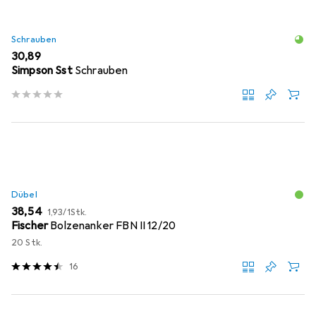
Schrauben
EUR
30,89
Simpson Sst
Schrauben
Dübel
EUR
EUR
38,54
1,93
/
1Stk.
Fischer
Bolzenanker FBN II 12/20
20 Stk.
16