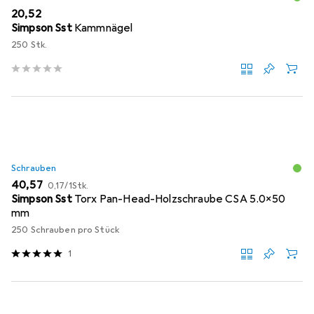
EUR
20,52
Simpson Sst
Kammnägel
250 Stk.
Schrauben
EUR
EUR
40,57
0,17
/
1Stk.
Simpson Sst
Torx Pan-Head-Holzschraube CSA 5.0x50
mm
250 Schrauben pro Stück
1