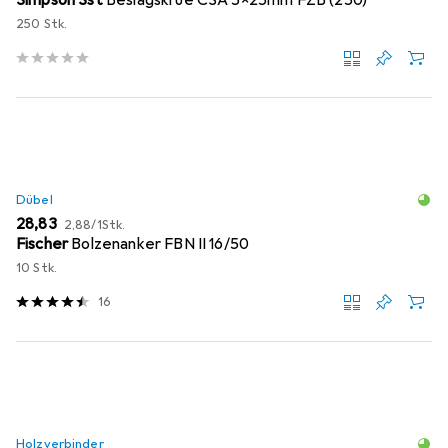
Simpson Sst
Beslagskrue CSA 5x25mm FZB (250)
250 Stk.
Dübel
EUR
EUR
28,83
2,88
/
1Stk.
Fischer
Bolzenanker FBN II 16/50
10 Stk.
16
Holzverbinder