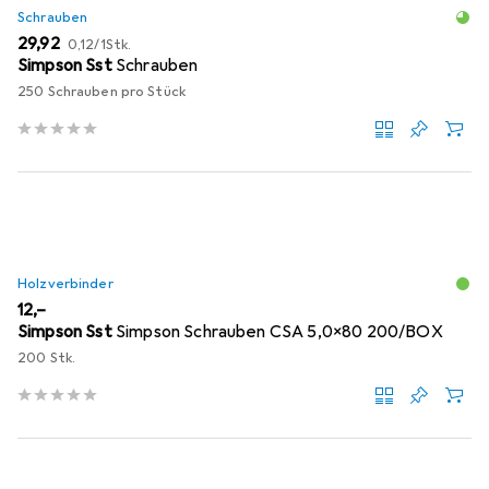
Schrauben
EUR
EUR
29,92
0,12
/
1Stk.
Simpson Sst
Schrauben
250 Schrauben pro Stück
Holzverbinder
EUR
12,–
Simpson Sst
Simpson Schrauben CSA 5,0x80 200/BOX
200 Stk.