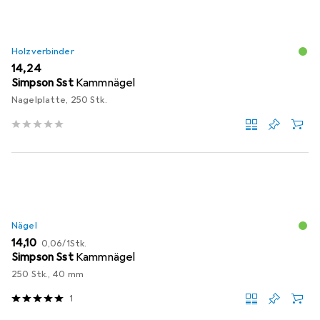
Holzverbinder
EUR
14,24
Simpson Sst
Kammnägel
Nagelplatte, 250 Stk.
Nägel
EUR
EUR
14,10
0,06
/
1Stk.
Simpson Sst
Kammnägel
250 Stk., 40 mm
1