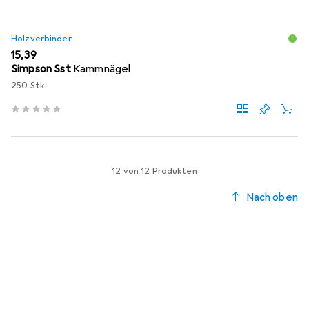
Holzverbinder
EUR
15,39
Simpson Sst
Kammnägel
250 Stk.
12 von 12 Produkten
Nach oben