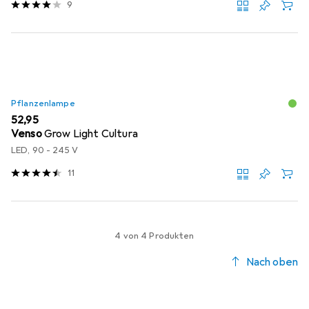
9
Pflanzenlampe
EUR
52,95
Venso
Grow Light Cultura
LED, 90 - 245 V
11
4 von 4 Produkten
Nach oben