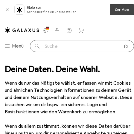
Galaxus
Zur App
Schneller finden und bestellen
Einstellungen
Kundenkonto
Vergleichslisten
Merklisten
Warenkorb
Navigation nach Kategorien
Menü
Suche
nzenpflege + Anzucht
Deine Daten. Deine Wahl.
Pflanzenlampe
Venso Saga
Zubehör
Wenn du nur das Nötigste wählst, erfassen wir mit Cookies
und ähnlichen Technologien Informationen zu deinem Gerät
und deinem Nutzungsverhalten auf unserer Website. Diese
EUR
49,95
brauchen wir, um dir bspw. ein sicheres Login und
Venso
Saga
Basisfunktionen wie den Warenkorb zu ermöglichen.
LED, 230 V
Wenn du allem zustimmst, können wir diese Daten darüber
hinaus nutzen, um dir personalisierte Angebote zu zeigen,