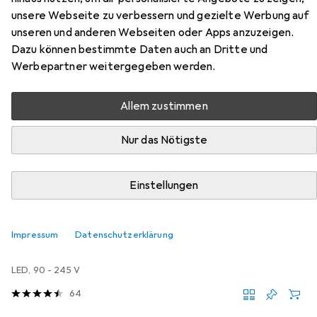
unsere Webseite zu verbessern und gezielte Werbung auf
unseren und anderen Webseiten oder Apps anzuzeigen.
Dazu können bestimmte Daten auch an Dritte und
Zubehör für Venso Saga
Werbepartner weitergegeben werden.
Hier findest du passendes Zubehör zum Produkt Venso
Allem zustimmen
Saga aus der Kategorie Pflanzenlampe.
Relevanz
Nur das Nötigste
Produktliste
Einstellungen
Pflanzenlampe
Impressum
Datenschutzerklärung
EUR
52,95
Venso
Grow Light Winter
LED, 90 - 245 V
64