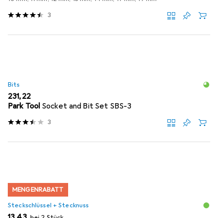
3
Bits
EUR
231,22
Park Tool
Socket and Bit Set SBS-3
3
MENGENRABATT
Steckschlüssel + Stecknuss
EUR
13,43
bei 2 Stück