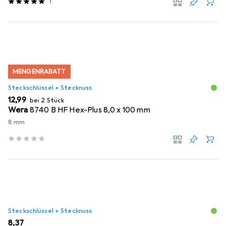
1
MENGENRABATT
Steckschlüssel + Stecknuss
EUR
12,99
bei 2 Stück
Wera
8740 B HF Hex-Plus 8,0 x 100 mm
8 mm
Steckschlüssel + Stecknuss
EUR
8,37