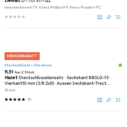
DeWalt
DT70731T-QZ
Innensechsrund TX, Kreuz Phillips PH, Kreuz Pozidriv PZ
MENGENRABATT
Steckschlüssel + Stecknuss
EUR
11,51
bei 2 Stück
Hazet
Steckschlüsseleinsatz ∙ Sechskant 880LG-13 ∙
Vierkant10 mm (3/8 Zoll) ∙ Aussen Sechskant-Tract…
13 mm
10