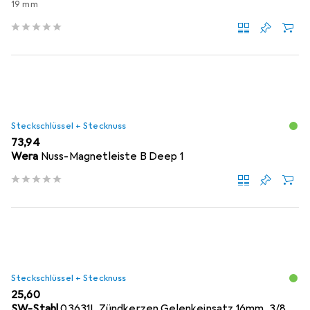
19 mm
Steckschlüssel + Stecknuss
EUR
73,94
Wera
Nuss-Magnetleiste B Deep 1
Steckschlüssel + Stecknuss
EUR
25,60
SW-Stahl
03631L Zündkerzen Gelenkeinsatz 16mm, 3/8