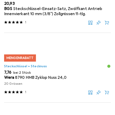
EUR
20,93
BGS
Steckschlüssel-Einsatz-Satz, Zwölfkant Antrieb
Innenvierkant 10 mm (3/8") Zollgrössen 11-tlg.
1
MENGENRABATT
Steckschlüssel + Stecknuss
EUR
7,76
bei 2 Stück
Wera
8790 HMB Zyklop Nuss 24,0
20 Grössen
1