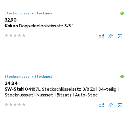
Steckschlüssel + Stecknuss
EUR
32,90
Koken
Doppelgelenkeinsatz 3/8"
Steckschlüssel + Stecknuss
EUR
34,84
SW-Stahl
04187L Steckschlüsselsatz 3/8 Zoll 34-teilig I
Stecknussset I Nussset I Bitsatz I Auto-Stec