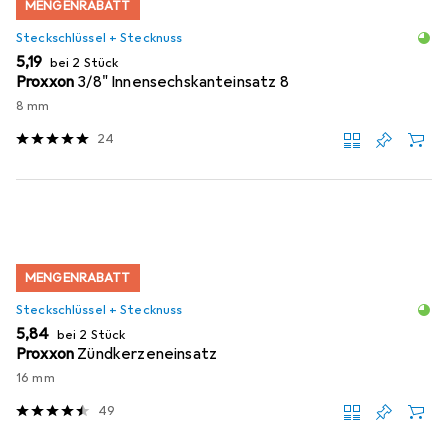
MENGENRABATT
Steckschlüssel + Stecknuss
EUR
5,19
bei 2 Stück
Proxxon
3/8" Innensechskanteinsatz 8
8 mm
24
MENGENRABATT
Steckschlüssel + Stecknuss
EUR
5,84
bei 2 Stück
Proxxon
Zündkerzeneinsatz
16 mm
49