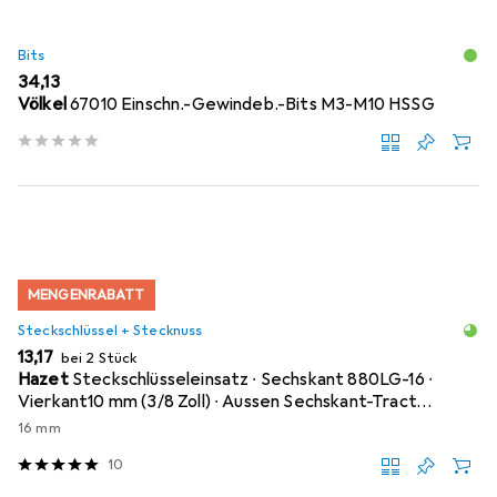
Bits
EUR
34,13
Völkel
67010 Einschn.-Gewindeb.-Bits M3-M10 HSSG
MENGENRABATT
Steckschlüssel + Stecknuss
EUR
13,17
bei 2 Stück
Hazet
Steckschlüsseleinsatz ∙ Sechskant 880LG-16 ∙
Vierkant10 mm (3/8 Zoll) ∙ Aussen Sechskant-Tract…
16 mm
10