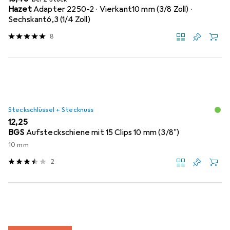
Hazet
Adapter 2250-2 ∙ Vierkant10 mm (3/8 Zoll) ∙
Sechskant6,3 (1/4 Zoll)
8
Steckschlüssel + Stecknuss
EUR
12,25
BGS
Aufsteckschiene mit 15 Clips 10 mm (3/8")
10 mm
2