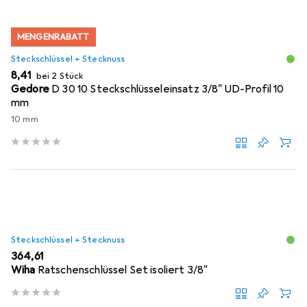
MENGENRABATT
Steckschlüssel + Stecknuss
EUR
8,41
bei 2 Stück
Gedore
D 30 10 Steckschlüsseleinsatz 3/8" UD-Profil 10
mm
10 mm
Steckschlüssel + Stecknuss
EUR
364,61
Wiha
Ratschenschlüssel Set isoliert 3/8"