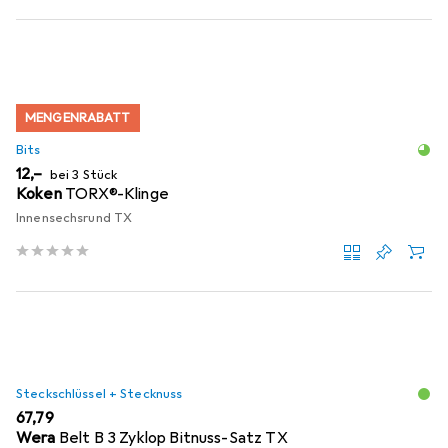
MENGENRABATT
Bits
EUR
12,–
bei 3 Stück
Koken
TORX®-Klinge
Innensechsrund TX
Steckschlüssel + Stecknuss
EUR
67,79
Wera
Belt B 3 Zyklop Bitnuss-Satz TX