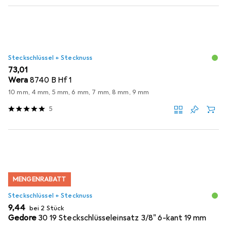
Steckschlüssel + Stecknuss
EUR
73,01
Wera
8740 B Hf 1
10 mm, 4 mm, 5 mm, 6 mm, 7 mm, 8 mm, 9 mm
5
MENGENRABATT
Steckschlüssel + Stecknuss
EUR
9,44
bei 2 Stück
Gedore
30 19 Steckschlüsseleinsatz 3/8" 6-kant 19 mm