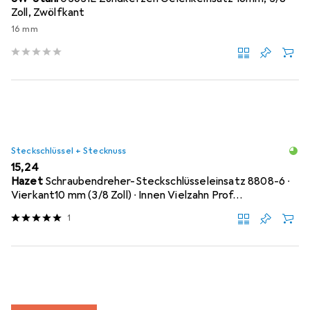
Zoll, Zwölfkant
16 mm
Steckschlüssel + Stecknuss
EUR
15,24
Hazet
Schraubendreher-Steckschlüsseleinsatz 8808-6 ∙
Vierkant10 mm (3/8 Zoll) ∙ Innen Vielzahn Prof…
1