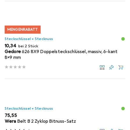
MENGENRABATT
Steckschlüssel + Stecknuss
EUR
10,34
bei 2 Stück
Gedore
626 8X9 Doppelsteckschlüssel, massiv, 6-kant
8x9 mm
Steckschlüssel + Stecknuss
EUR
75,55
Wera
Belt B 2 Zyklop Bitnuss-Satz