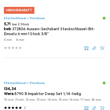
MENGENRABATT
Steckschlüssel + Stecknuss
EUR
5,71
bei 2 Stück
kwb
372806 Aussen-Sechskant Steckschlüssel-Bit-
Einsatz 6 mm 1 Stück 3/8"
6 mm
8 mm
Steckschlüssel + Stecknuss
EUR
134,34
Wera
8790 B Impaktor Deep Set 1, 14-teilig
10 mm, 11 mm, 12 mm, 13 mm, 14 mm, 15 mm, 16 mm, 17 mm, 18 mm, 19 mm, 21 mm, 22 mm, 24 mm, 8 mm
2