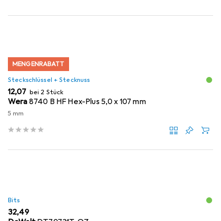
MENGENRABATT
Steckschlüssel + Stecknuss
EUR
12,07
bei 2 Stück
Wera
8740 B HF Hex-Plus 5,0 x 107 mm
5 mm
Bits
EUR
32,49