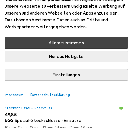
Nm
unsere Webseite zu verbessern und gezielte Werbung auf
unseren und anderen Webseiten oder Apps anzuzeigen.
Dazu können bestimmte Daten auch an Dritte und
Hier findest du passendes Zubehör zum Produkt Wera
Werbepartner weitergegeben werden.
400 TX 25/5,0 Nm aus den Kategorien Steckschlüssel +
Stecknuss und Bits.
Allem zustimmen
Beliebt
Steckschlüssel + Stecknuss
Bits
Wera
Nur das Nötigste
Relevanz
Einstellungen
Produktliste
Impressum
Datenschutzerklärung
Steckschlüssel + Stecknuss
EUR
49,85
BGS
Spezial-Steckschlüssel-Einsätze
10 mm, 11 mm, 12 mm, 13 mm, 14 mm, 17 mm, 19 mm