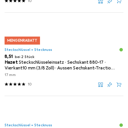
10
MENGENRABATT
Steckschlüssel + Stecknuss
EUR
8,51
bei 2 Stück
Hazet
Steckschlüsseleinsatz ∙ Sechskant 880-17 ∙
Vierkant10 mm (3/8 Zoll) ∙ Aussen Sechskant-Tractio…
17 mm
10
Steckschlüssel + Stecknuss