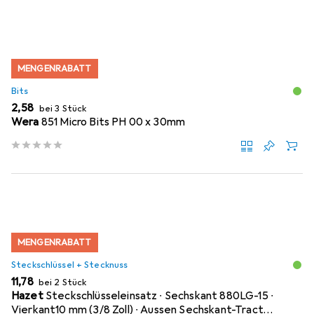
MENGENRABATT
Bits
EUR
2,58
bei 3 Stück
Wera
851 Micro Bits PH 00 x 30mm
MENGENRABATT
Steckschlüssel + Stecknuss
EUR
11,78
bei 2 Stück
Hazet
Steckschlüsseleinsatz ∙ Sechskant 880LG-15 ∙
Vierkant10 mm (3/8 Zoll) ∙ Aussen Sechskant-Tract…