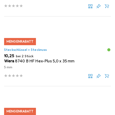
MENGENRABATT
Steckschlüssel + Stecknuss
EUR
10,25
bei 2 Stück
Wera
8740 B HF Hex-Plus 5,0 x 35 mm
5 mm
MENGENRABATT