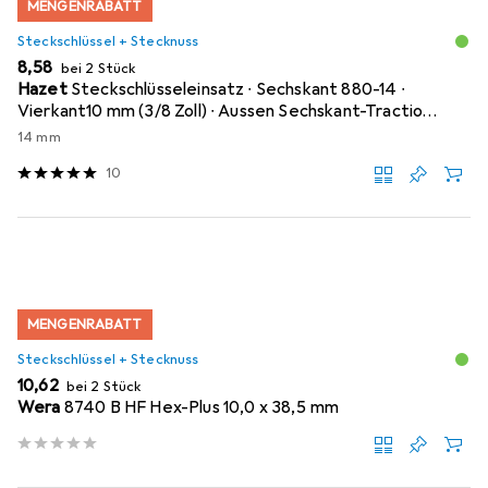
MENGENRABATT
Steckschlüssel + Stecknuss
EUR
8,58
bei 2 Stück
Hazet
Steckschlüsseleinsatz ∙ Sechskant 880-14 ∙
Vierkant10 mm (3/8 Zoll) ∙ Aussen Sechskant-Tractio…
14 mm
10
MENGENRABATT
Steckschlüssel + Stecknuss
EUR
10,62
bei 2 Stück
Wera
8740 B HF Hex-Plus 10,0 x 38,5 mm