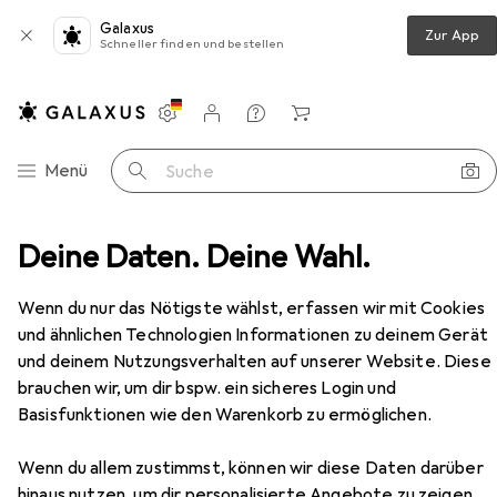
Galaxus
Zur App
Schneller finden und bestellen
Einstellungen
Kundenkonto
Vergleichslisten
Merklisten
Warenkorb
Navigation nach Kategorien
Menü
Suche
ge
Deine Daten. Deine Wahl.
Drehmomentschlüssel
Wera 400 TX 25/5,0 Nm
Zubehör
Wenn du nur das Nötigste wählst, erfassen wir mit Cookies
EUR
51,92
und ähnlichen Technologien Informationen zu deinem Gerät
Wera
400 TX 25/5,0 Nm
und deinem Nutzungsverhalten auf unserer Website. Diese
3/8", 5 Nm
brauchen wir, um dir bspw. ein sicheres Login und
Basisfunktionen wie den Warenkorb zu ermöglichen.
Wenn du allem zustimmst, können wir diese Daten darüber
Zubehör für Wera 400 TX 25/5,0
hinaus nutzen, um dir personalisierte Angebote zu zeigen,