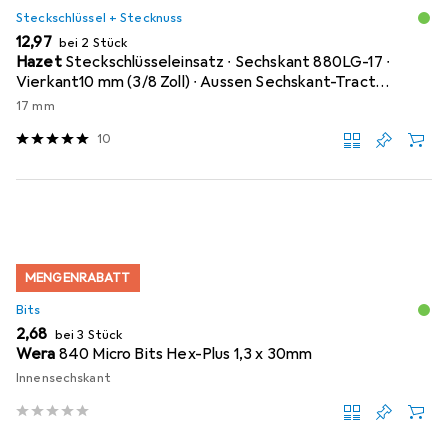
Steckschlüssel + Stecknuss
EUR
12,97
bei 2 Stück
Hazet
Steckschlüsseleinsatz ∙ Sechskant 880LG-17 ∙
Vierkant10 mm (3/8 Zoll) ∙ Aussen Sechskant-Tract…
17 mm
10
MENGENRABATT
Bits
EUR
2,68
bei 3 Stück
Wera
840 Micro Bits Hex-Plus 1,3 x 30mm
Innensechskant