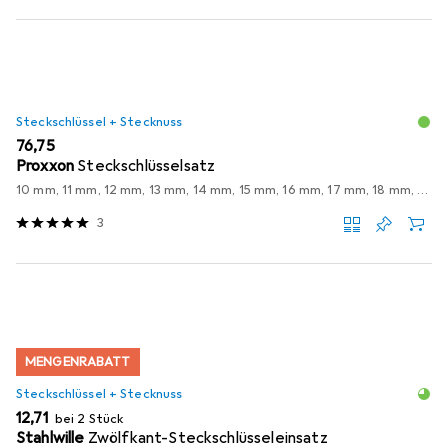
Steckschlüssel + Stecknuss
EUR
76,75
Proxxon
Steckschlüsselsatz
10 mm, 11 mm, 12 mm, 13 mm, 14 mm, 15 mm, 16 mm, 17 mm, 18 mm, 19 mm, 20 mm, 21 mm, 22 mm, 24 mm, 6 mm, 7 mm, 8 mm, 9 mm
3
MENGENRABATT
Steckschlüssel + Stecknuss
EUR
12,71
bei 2 Stück
Stahlwille
Zwölfkant-Steckschlüsseleinsatz