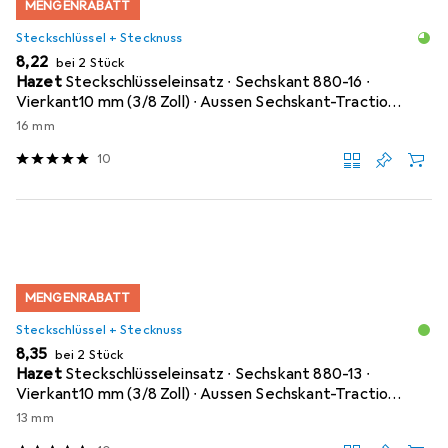
MENGENRABATT
Steckschlüssel + Stecknuss
EUR
8,22
bei 2 Stück
Hazet
Steckschlüsseleinsatz ∙ Sechskant 880-16 ∙
Vierkant10 mm (3/8 Zoll) ∙ Aussen Sechskant-Tractio…
16 mm
10
MENGENRABATT
Steckschlüssel + Stecknuss
EUR
8,35
bei 2 Stück
Hazet
Steckschlüsseleinsatz ∙ Sechskant 880-13 ∙
Vierkant10 mm (3/8 Zoll) ∙ Aussen Sechskant-Tractio…
13 mm