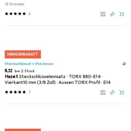
12 Grössen
2
MENGENRABATT
Steckschlüssel + Stecknuss
EUR
8,12
bei 2 Stück
Hazet
Steckschlüsseleinsatz ∙ TORX 880-E14 ∙
Vierkant10 mm (3/8 Zoll) ∙ Aussen TORX Profil ∙ E14
7