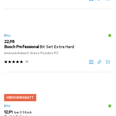
Bits
EUR
22,98
Bosch Professional
Bit Set Extra Hard
Innensechskant, Kreuz Pozidriv PZ
19
MENGENRABATT
Bits
EUR
12,91
bei 3 Stück