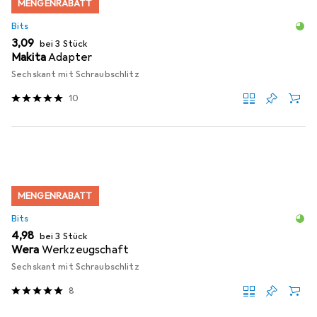
MENGENRABATT
Bits
EUR
3,09
bei 3 Stück
Makita
Adapter
Sechskant mit Schraubschlitz
10
MENGENRABATT
Bits
EUR
4,98
bei 3 Stück
Wera
Werkzeugschaft
Sechskant mit Schraubschlitz
8