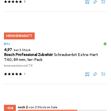
5
MENGENRABATT
Bits
EUR
4,97
bei 3 Stück
Bosch Professional Zubehör
Schrauberbit Extra-Hart
T40, 89 mm, 1er-Pack
Innensechsrund TX
1
2
2
noch 2
/ 3
/ 3 im Sale
von 3 Stück im Sale
−10%