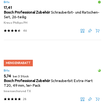
Bits
EUR
17,41
Bosch Professional Zubehör
Schrauberbit- und Ratschen-
Set, 26-teilig
Kreuz Phillips PH
46
MENGENRABATT
Bits
EUR
5,74
bei 3 Stück
Bosch Professional Zubehör
Schrauberbit Extra-Hart
T20, 49 mm, 1er-Pack
Innensechsrund TX
28