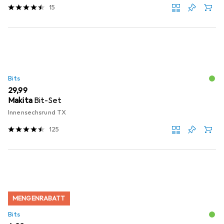
15
Bits
EUR
29,99
Makita
Bit-Set
Innensechsrund TX
125
MENGENRABATT
Bits