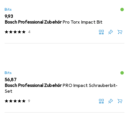
Bits
EUR
9,93
Bosch Professional Zubehör
Pro Torx Impact Bit
4
Bits
EUR
56,87
Bosch Professional Zubehör
PRO Impact Schrauberbit-
Set
9