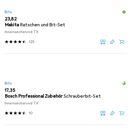
Bits
EUR
23,82
Makita
Ratschen und Bit-Set
Innensechsrund TX
125
Bits
EUR
17,35
Bosch Professional Zubehör
Schrauberbit-Set
Innensechsrund TX
10