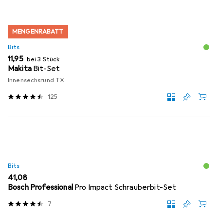
MENGENRABATT
Bits
EUR
11,95
bei 3 Stück
Makita
Bit-Set
Innensechsrund TX
125
Bits
EUR
41,08
Bosch Professional
Pro Impact Schrauberbit-Set
7