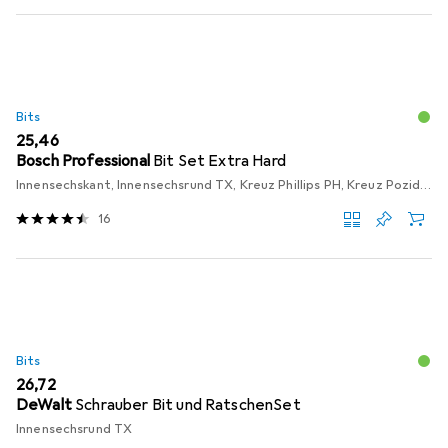
Bits
EUR
25,46
Bosch Professional
Bit Set Extra Hard
Innensechskant, Innensechsrund TX, Kreuz Phillips PH, Kreuz Pozidriv PZ, Schraubschlitz
16
Bits
EUR
26,72
DeWalt
Schrauber Bit und RatschenSet
Innensechsrund TX