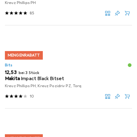
Kreuz Phillips PH
85
MENGENRABATT
Bits
EUR
12,53
bei 3 Stück
Makita
Impact Black Bitset
Kreuz Phillips PH, Kreuz Pozidriv PZ, Torq
10