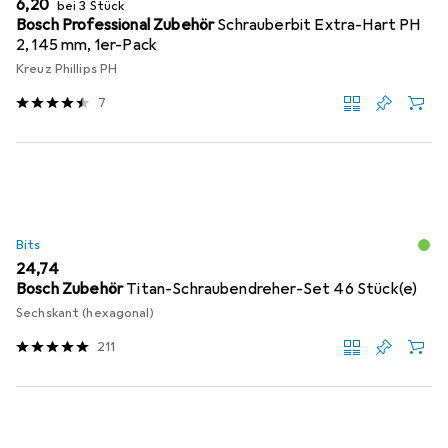
EUR
6,20
bei 3 Stück
Bosch Professional Zubehör
Schrauberbit Extra-Hart PH
2, 145 mm, 1er-Pack
Kreuz Phillips PH
7
Bits
EUR
24,74
Bosch Zubehör
Titan-Schraubendreher-Set 46 Stück(e)
Sechskant (hexagonal)
211