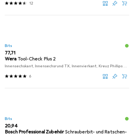
12
Bits
EUR
77,71
Wera
Tool-Check Plus 2
Innensechskant, Innensechsrund TX, Innenvierkant, Kreuz Phillips PH, Schraubschlitz
6
Bits
EUR
20,94
Bosch Professional Zubehör
Schrauberbit- und Ratschen-