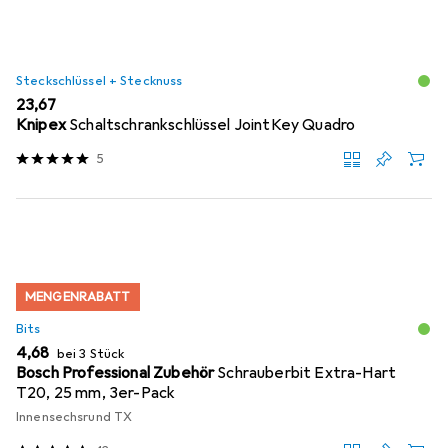
Steckschlüssel + Stecknuss
EUR
23,67
Knipex
Schaltschrankschlüssel JointKey Quadro
5
MENGENRABATT
Bits
EUR
4,68
bei 3 Stück
Bosch Professional Zubehör
Schrauberbit Extra-Hart
T20, 25 mm, 3er-Pack
Innensechsrund TX