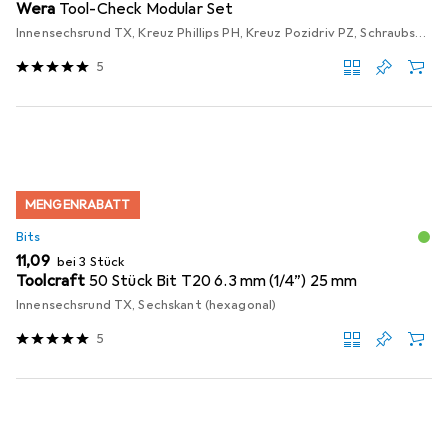
Wera
Tool-Check Modular Set
Innensechsrund TX, Kreuz Phillips PH, Kreuz Pozidriv PZ, Schraubschlitz
5
MENGENRABATT
Bits
EUR
11,09
bei 3 Stück
Toolcraft
50 Stück Bit T20 6.3 mm (1/4”) 25 mm
Innensechsrund TX, Sechskant (hexagonal)
5