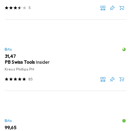
5
Bits
EUR
31,47
PB Swiss Tools
Insider
Kreuz Phillips PH
85
Bits
EUR
99,65