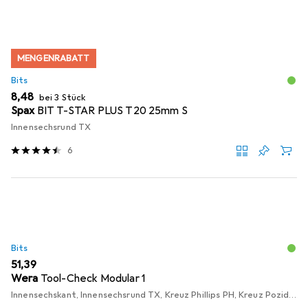
MENGENRABATT
Bits
EUR
8,48
bei 3 Stück
Spax
BIT T-STAR PLUS T20 25mm S
Innensechsrund TX
6
Bits
EUR
51,39
Wera
Tool-Check Modular 1
Innensechskant, Innensechsrund TX, Kreuz Phillips PH, Kreuz Pozidriv PZ, Schraubschlitz