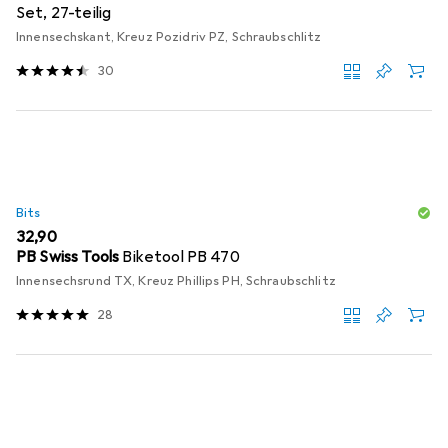
Set, 27-teilig
Innensechskant, Kreuz Pozidriv PZ, Schraubschlitz
30
Bits
EUR
32,90
PB Swiss Tools
Biketool PB 470
Innensechsrund TX, Kreuz Phillips PH, Schraubschlitz
28