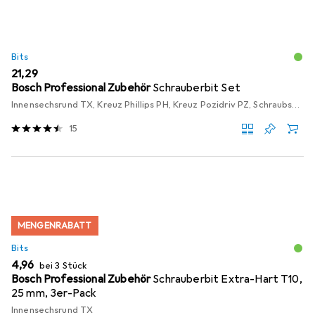
Bits
EUR
21,29
Bosch Professional Zubehör
Schrauberbit Set
Innensechsrund TX, Kreuz Phillips PH, Kreuz Pozidriv PZ, Schraubschlitz, Sechskant (hexagonal)
15
MENGENRABATT
Bits
EUR
4,96
bei 3 Stück
Bosch Professional Zubehör
Schrauberbit Extra-Hart T10,
25 mm, 3er-Pack
Innensechsrund TX