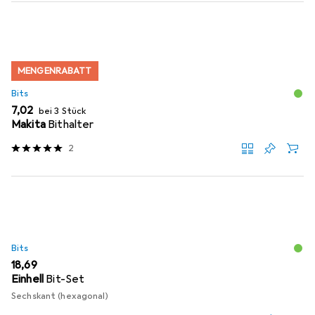
MENGENRABATT
Bits
EUR
7,02
bei 3 Stück
Makita
Bithalter
2
Bits
EUR
18,69
Einhell
Bit-Set
Sechskant (hexagonal)