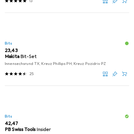
13
Bits
EUR
23,43
Makita
Bit-Set
Innensechsrund TX, Kreuz Phillips PH, Kreuz Pozidriv PZ
25
Bits
EUR
42,47
PB Swiss Tools
Insider