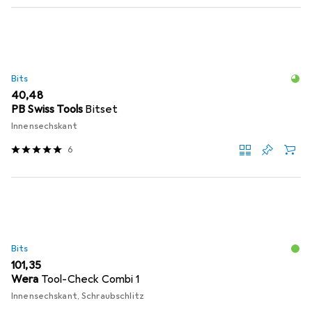
Bits
EUR
40,48
PB Swiss Tools
Bitset
Innensechskant
6
Bits
EUR
101,35
Wera
Tool-Check Combi 1
Innensechskant, Schraubschlitz