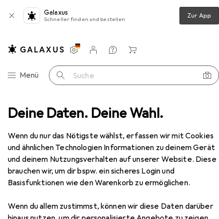
Galaxus
Zur App
Schneller finden und bestellen
Einstellungen
Kundenkonto
Vergleichslisten
Merklisten
Warenkorb
Navigation nach Kategorien
Menü
Suche
raubwerkzeuge
Deine Daten. Deine Wahl.
Drehmomentschlüssel
Wera 7467
Zubehör
EUR
85,96
Wenn du nur das Nötigste wählst, erfassen wir mit Cookies
Wera
7467
und ähnlichen Technologien Informationen zu deinem Gerät
1/4", 2.80 - 6.20 Nm
und deinem Nutzungsverhalten auf unserer Website. Diese
brauchen wir, um dir bspw. ein sicheres Login und
Basisfunktionen wie den Warenkorb zu ermöglichen.
Zubehör für Wera 7467
Wenn du allem zustimmst, können wir diese Daten darüber
hinaus nutzen, um dir personalisierte Angebote zu zeigen,