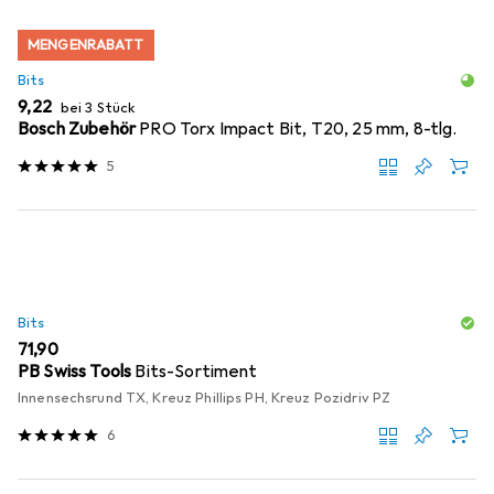
MENGENRABATT
Bits
EUR
9,22
bei 3 Stück
Bosch Zubehör
PRO Torx Impact Bit, T20, 25 mm, 8-tlg.
5
Bits
EUR
71,90
PB Swiss Tools
Bits-Sortiment
Innensechsrund TX, Kreuz Phillips PH, Kreuz Pozidriv PZ
6