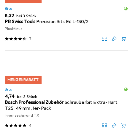
Bits
EUR
8,32
bei 3 Stück
PB Swiss Tools
Precision Bits E6 L-180/2
PlusMinus
7
MENGENRABATT
Bits
EUR
4,74
bei 3 Stück
Bosch Professional Zubehör
Schrauberbit Extra-Hart
T25, 49 mm, 1er-Pack
Innensechsrund TX
4