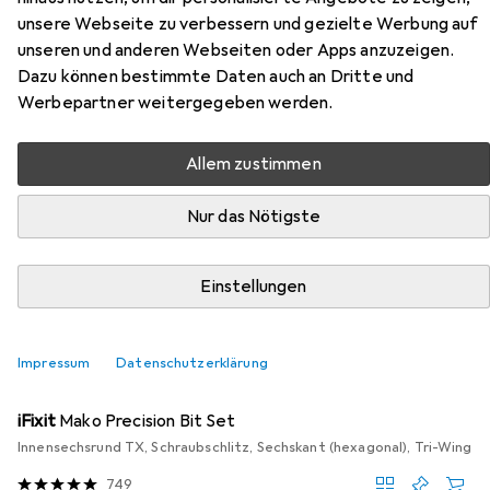
Hier findest du passendes Zubehör zum Produkt Wera
unsere Webseite zu verbessern und gezielte Werbung auf
7467 aus den Kategorien Bits und Steckschlüssel +
unseren und anderen Webseiten oder Apps anzuzeigen.
Stecknuss.
Dazu können bestimmte Daten auch an Dritte und
Werbepartner weitergegeben werden.
Beliebt
Bits
Wera
Steckschlüssel + Stecknuss
Allem zustimmen
Relevanz
Nur das Nötigste
Produktliste
Einstellungen
−5%
Impressum
Datenschutzerklärung
Bits
EUR
EUR
35,72
statt
37,66
iFixit
Mako Precision Bit Set
Innensechsrund TX, Schraubschlitz, Sechskant (hexagonal), Tri-Wing
749