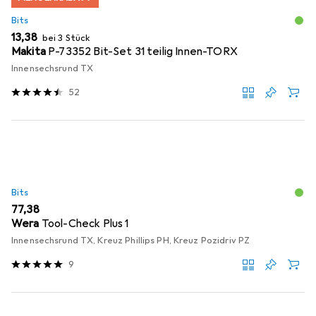
Bits
EUR
13,38
bei 3 Stück
Makita
P-73352 Bit-Set 31 teilig Innen-TORX
Innensechsrund TX
52
Bits
EUR
77,38
Wera
Tool-Check Plus 1
Innensechsrund TX, Kreuz Phillips PH, Kreuz Pozidriv PZ
9