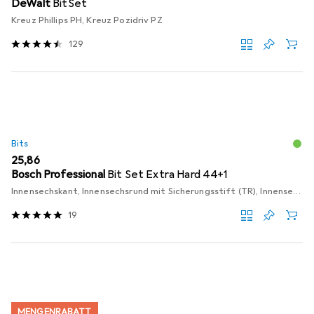
DeWalt
BitSet
Kreuz Phillips PH, Kreuz Pozidriv PZ
129
Bits
EUR
25,86
Bosch Professional
Bit Set Extra Hard 44+1
Innensechskant, Innensechsrund mit Sicherungsstift (TR), Innensechsrund TX, Kreuz Phillips PH, Kreuz Pozidriv PZ, Schraubschlitz
19
MENGENRABATT