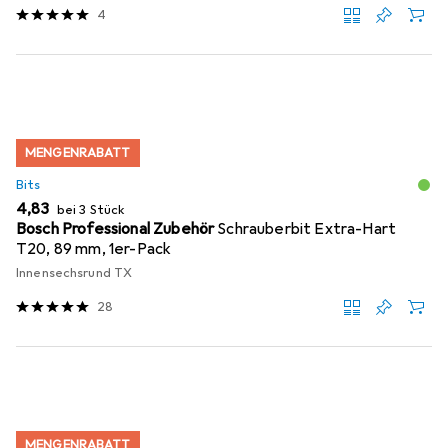
4
MENGENRABATT
Bits
EUR
4,83
bei 3 Stück
Bosch Professional Zubehör
Schrauberbit Extra-Hart
T20, 89 mm, 1er-Pack
Innensechsrund TX
28
MENGENRABATT