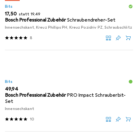
Bits
EUR
EUR
17,50
statt
19,49
Bosch Professional Zubehör
Schraubendreher-Set
Innensechskant, Kreuz Phillips PH, Kreuz Pozidriv PZ, Schraubschlitz
8
Bits
EUR
49,94
Bosch Professional Zubehör
PRO Impact Schrauberbit-
Set
Innensechskant
10