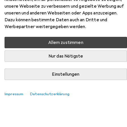
Hier findest du passendes Zubehör zum Produkt
unsere Webseite zu verbessern und gezielte Werbung auf
Werkstarck Bauschrauben DIN 601 aus der Kategorie
unseren und anderen Webseiten oder Apps anzuzeigen.
Muttern + Unterlegscheiben.
Dazu können bestimmte Daten auch an Dritte und
Relevanz
Werbepartner weitergegeben werden.
Produktliste
Allem zustimmen
Nur das Nötigste
−9%
Muttern + Unterlegscheiben
Einstellungen
EUR
EUR
EUR
1389,–
statt
1529,–
1389,–
/
1Stk.
Werkstarck
Unterlagsscheiben für Bauschrauben
Impressum
Datenschutzerklärung