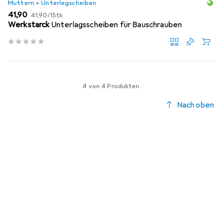
Muttern + Unterlegscheiben
EUR
EUR
41,90
41,90
/
1Stk.
Werkstarck
Unterlagsscheiben für Bauschrauben
4 von 4 Produkten
Nach oben