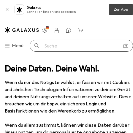
Galaxus
Zur App
Schneller finden und bestellen
Einstellungen
Kundenkonto
Vergleichslisten
Merklisten
Warenkorb
Navigation nach Kategorien
Menü
Suche
hnik
Deine Daten. Deine Wahl.
Schrauben
Werkstarck Bauschrauben DIN 601
Zubehör
EUR
5,62
bei 4 Stück
Wenn du nur das Nötigste wählst, erfassen wir mit Cookies
Werkstarck
Bauschrauben DIN 601
und ähnlichen Technologien Informationen zu deinem Gerät
und deinem Nutzungsverhalten auf unserer Website. Diese
brauchen wir, um dir bspw. ein sicheres Login und
Zubehör für Werkstarck
Basisfunktionen wie den Warenkorb zu ermöglichen.
Bauschrauben DIN 601
Wenn du allem zustimmst, können wir diese Daten darüber
hinaus nutzen, um dir personalisierte Angebote zu zeigen,