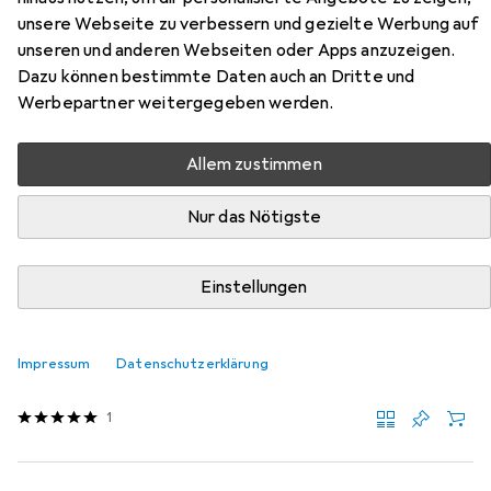
Sechskantmuttern DIN 934
unsere Webseite zu verbessern und gezielte Werbung auf
unseren und anderen Webseiten oder Apps anzuzeigen.
Dazu können bestimmte Daten auch an Dritte und
Hier findest du passendes Zubehör zum Produkt
Werbepartner weitergegeben werden.
Werkstarck Sechskantmuttern DIN 934 aus der
Kategorie Muttern + Unterlegscheiben.
Allem zustimmen
Relevanz
Produktliste
Nur das Nötigste
Einstellungen
Muttern + Unterlegscheiben
EUR
EUR
122,74
122,74
/
1Stk.
Werkstarck
Sortimente Muttern, Unterlagsscheiben und
Impressum
Datenschutzerklärung
Federringe
1