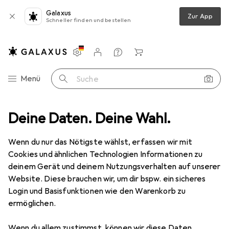
Galaxus
Zur App
Schneller finden und bestellen
Einstellungen
Kundenkonto
Vergleichslisten
Merklisten
Warenkorb
Navigation nach Kategorien
Menü
Suche
Baumarkt + Garten
Deine Daten. Deine Wahl.
Sicherheit
Tresore + Schlösser
Kette
Kette
Wenn du nur das Nötigste wählst, erfassen wir mit
Cookies und ähnlichen Technologien Informationen zu
deinem Gerät und deinem Nutzungsverhalten auf unserer
Produkte
Forum
Website. Diese brauchen wir, um dir bspw. ein sicheres
Login und Basisfunktionen wie den Warenkorb zu
ermöglichen.
Diskussionen in Kette
Diskussion starten
Wenn du allem zustimmst, können wir diese Daten