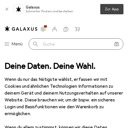
Galaxus
Zur App
Schneller finden und bestellen
Einstellungen
Kundenkonto
Vergleichslisten
Merklisten
Warenkorb
Navigation nach Kategorien
Menü
Suche
Gesamtsortiment
Deine Daten. Deine Wahl.
Baumarkt + Garten
Werkzeug + Werkstatt
Werkzeug + Werkstatt
Wenn du nur das Nötigste wählst, erfassen wir mit
Cookies und ähnlichen Technologien Informationen zu
deinem Gerät und deinem Nutzungsverhalten auf unserer
Entdecken
Forum
Website. Diese brauchen wir, um dir bspw. ein sicheres
Login und Basisfunktionen wie den Warenkorb zu
ermöglichen.
Diskussionen in Werkzeug + Werkstatt
Diskussion starten
Wenn du allem zustimmst, können wir diese Daten