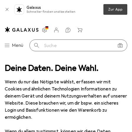
Galaxus
Zur App
Schneller finden und bestellen
Einstellungen
Kundenkonto
Vergleichslisten
Merklisten
Warenkorb
Navigation nach Kategorien
Menü
Suche
timent
Deine Daten. Deine Wahl.
Baumarkt + Garten
Fahrzeug
Motorradausrüstung
Motorradausrüstung
Wenn du nur das Nötigste wählst, erfassen wir mit
Cookies und ähnlichen Technologien Informationen zu
deinem Gerät und deinem Nutzungsverhalten auf unserer
Entdecken
Forum
Website. Diese brauchen wir, um dir bspw. ein sicheres
Login und Basisfunktionen wie den Warenkorb zu
ermöglichen.
Diskussionen in Motorradausrüstung
Diskussion starten
Wenn du allem zustimmst, können wir diese Daten