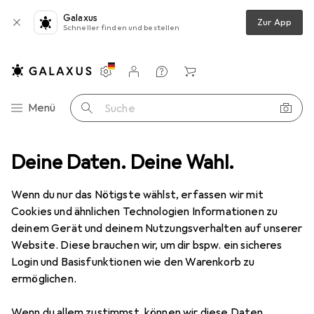
Galaxus
Zur App
Schneller finden und bestellen
Einstellungen
Kundenkonto
Vergleichslisten
Merklisten
Warenkorb
Navigation nach Kategorien
Menü
Suche
timent
Deine Daten. Deine Wahl.
Baumarkt + Garten
Elektrobedarf
Verteilertechnik
Verteilertechnik
Wenn du nur das Nötigste wählst, erfassen wir mit
Cookies und ähnlichen Technologien Informationen zu
deinem Gerät und deinem Nutzungsverhalten auf unserer
Entdecken
Forum
Website. Diese brauchen wir, um dir bspw. ein sicheres
Login und Basisfunktionen wie den Warenkorb zu
ermöglichen.
Diskussionen in Verteilertechnik
Diskussion starten
Wenn du allem zustimmst, können wir diese Daten