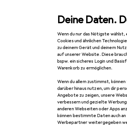
Suche
Deine Daten. D
Wenn du nur das Nötigste wählst, 
Navigation nach Kategorien
Gesamtsortiment
Baumarkt + Garten
Gesamtsortiment
Cookies und ähnlichen Technologi
zu deinem Gerät und deinem Nutz
Baumarkt + Garten
auf unserer Website. Diese brauch
bspw. ein sicheres Login und Basis
Elektrobedarf
Warenkorb zu ermöglichen.
Stromverteilung
Wenn du allem zustimmst, können 
Baustromverteiler
darüber hinaus nutzen, um dir pers
Angebote zu zeigen, unsere Webs
Kabelbox
verbessern und gezielte Werbung
anderen Webseiten oder Apps an
Kabelrolle
können bestimmte Daten auch an 
Mehrfachstecker +
Werbepartner weitergegeben we