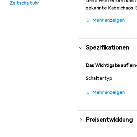
seine Würfelform kann 
Zeitschaltuhr
bekannte Kabelchaos. E
individuellen Bedürfni
Mehr anzeigen
dem Schreibtisch angeb
Niederländisch, Französi
Spezifikationen
Das Wichtigste auf eine
Schaltertyp
Mehr anzeigen
Preisentwicklung