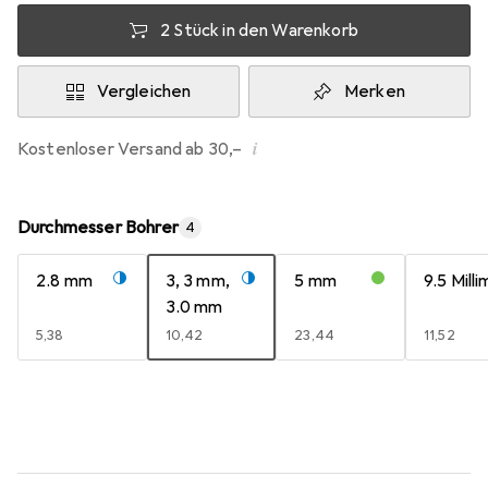
2 Stück in den Warenkorb
Vergleichen
Merken
i
Kostenloser Versand ab 30,–
Durchmesser Bohrer
4
2.8 mm
3, 3 mm,
5 mm
9.5 Mill
3.0 mm
EUR
5,38
EUR
10,42
EUR
23,44
EUR
11,52