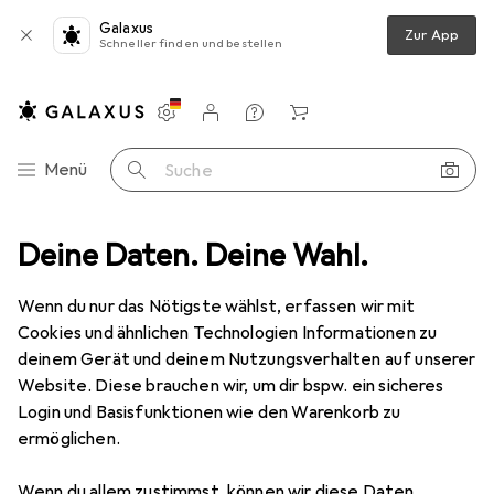
Galaxus
Zur App
Schneller finden und bestellen
Einstellungen
Kundenkonto
Vergleichslisten
Merklisten
Warenkorb
Navigation nach Kategorien
Menü
Suche
zeug
Deine Daten. Deine Wahl.
Schrauben + Bohren
Bohrereinsatz
Alpen Spiralbohrer
Wenn du nur das Nötigste wählst, erfassen wir mit
Cookies und ähnlichen Technologien Informationen zu
6 Bilder
deinem Gerät und deinem Nutzungsverhalten auf unserer
Website. Diese brauchen wir, um dir bspw. ein sicheres
MENGENRABATT
Login und Basisfunktionen wie den Warenkorb zu
ermöglichen.
EUR
9,54
Spare
EUR
1,76
Alpen
Spiralbohrer
Wenn du allem zustimmst, können wir diese Daten