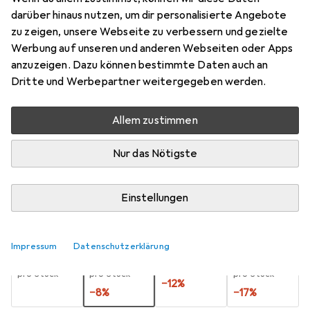
darüber hinaus nutzen, um dir personalisierte Angebote
3, 3 mm, 3.0 mm
zu zeigen, unsere Webseite zu verbessern und gezielte
Preis in EUR inkl. MwSt.
Werbung auf unseren und anderen Webseiten oder Apps
anzuzeigen. Dazu können bestimmte Daten auch an
Marke
Bewertungen
Dritte und Werbepartner weitergegeben werden.
Mehr von Alpen
Allem zustimmen
Zwischen Di, 18.8. und Do, 20.8. geliefert
Nur das Nötigste
Mehr als 10 Stück an Lager beim Lieferanten
Benachrichtigen, wenn schneller verfügbar
Einstellungen
Lieferort angeben für genaue Lieferzeit
Impressum
Datenschutzerklärung
1 Stück
2 Stück
3 Stück
4 Stück
EUR
10,42
EUR
9,54
EUR
9,14
pro Stück
EUR
8,70
pro Stück
pro Stück
pro Stück
−
12
%
−
8
%
−
17
%