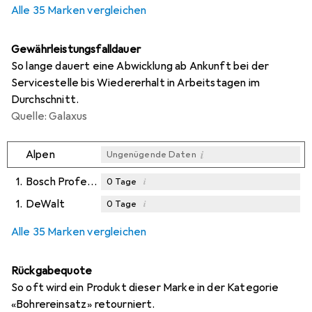
Alle 35 Marken vergleichen
Gewährleistungsfalldauer
So lange dauert eine Abwicklung ab Ankunft bei der
Servicestelle bis Wiedererhalt in Arbeitstagen im
Durchschnitt.
Quelle: Galaxus
i
Alpen
Ungenügende Daten
1.
Bosch Professional Zubehör
i
0
Tage
1.
DeWalt
i
0
Tage
i
i
Ungenügende Daten
Ungenügende Daten
Alle 35 Marken vergleichen
Rückgabequote
So oft wird ein Produkt dieser Marke in der Kategorie
«Bohrereinsatz» retourniert.