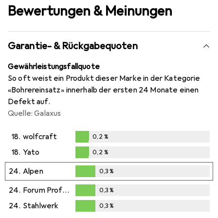
Bewertungen & Meinungen
Garantie- & Rückgabequoten
Gewährleistungsfallquote
So oft weist ein Produkt dieser Marke in der Kategorie
«Bohrereinsatz» innerhalb der ersten 24 Monate einen
Defekt auf.
Quelle: Galaxus
18.
wolfcraft
0,2
%
0,2
%
18.
Yato
0,2
%
0,2
%
24.
Alpen
0,3
%
0,3
%
24.
Forum Professional Solutions
0,3
%
0,3
%
24.
Stahlwerk
0,3
%
0,3
%