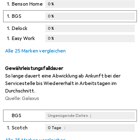
1.
Benson Home
0
%
1.
BGS
0
%
1.
Delock
0
%
1.
Easy Work
0
%
Alle 25 Marken vergleichen
Gewährleistungsfalldauer
So lange dauert eine Abwicklung ab Ankunft bei der
Servicestelle bis Wiedererhalt in Arbeitstagen im
Durchschnitt.
Quelle: Galaxus
i
BGS
Ungenügende Daten
1.
Scotch
i
0
Tage
i
i
i
Ungenügende Daten
Ungenügende Daten
Ungenügende Daten