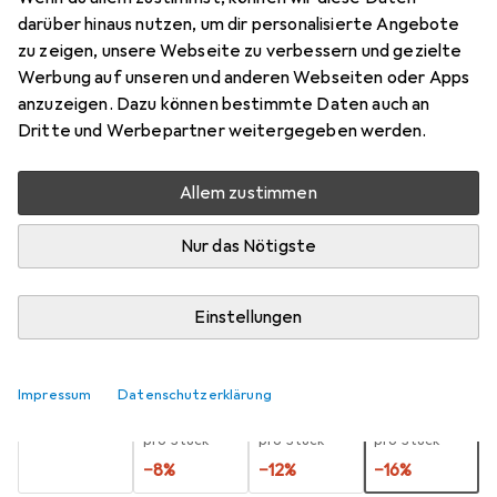
darüber hinaus nutzen, um dir personalisierte Angebote
Filzgleiter, 38 Stk.
zu zeigen, unsere Webseite zu verbessern und gezielte
Preis in EUR inkl. MwSt.
Werbung auf unseren und anderen Webseiten oder Apps
anzuzeigen. Dazu können bestimmte Daten auch an
Bewertungen
Dritte und Werbepartner weitergegeben werden.
30
Allem zustimmen
Zwischen Di, 18.8. und Do, 20.8. geliefert
Nur das Nötigste
Mehr als 10 Stück an Lager beim Lieferanten
Benachrichtigen, wenn schneller verfügbar
Einstellungen
Lieferort angeben für genaue Lieferzeit
Impressum
Datenschutzerklärung
1 Stück
2 Stück
3 Stück
4 Stück
EUR
7,10
pro Stück
EUR
6,54
EUR
6,27
EUR
5,99
pro Stück
pro Stück
pro Stück
−
8
%
−
12
%
−
16
%