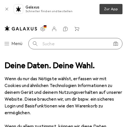
Galaxus
Zur App
Schneller finden und bestellen
Einstellungen
Kundenkonto
Vergleichslisten
Merklisten
Warenkorb
Navigation nach Kategorien
Menü
Suche
elbeschlag
Deine Daten. Deine Wahl.
Möbelgleiter + Schutzpuffer
BGS Filzgleiter-Satz
Wenn du nur das Nötigste wählst, erfassen wir mit
Cookies und ähnlichen Technologien Informationen zu
3 Bilder
deinem Gerät und deinem Nutzungsverhalten auf unserer
Website. Diese brauchen wir, um dir bspw. ein sicheres
MENGENRABATT
Login und Basisfunktionen wie den Warenkorb zu
ermöglichen.
EUR
5,99
Spare
EUR
4,44
EUR
0,16
/
1Stk.
BGS
Filzgleiter-Satz
Wenn du allem zustimmst, können wir diese Daten