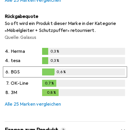
Alle 25 Marken vergleichen
Rückgabequote
So oft wird ein Produkt dieser Marke in der Kategorie
«Möbelgleiter + Schutzpuffer» retourniert.
Quelle: Galaxus
4.
Herma
0,3
%
0,3
%
4.
tesa
0,3
%
0,3
%
6.
BGS
0,6
%
0,6
%
7.
OK-Line
0,7
%
0,7
%
8.
3M
0,8
%
0,8
%
Alle 25 Marken vergleichen