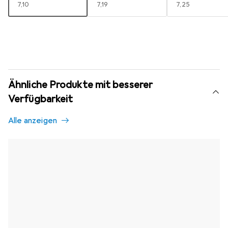
EUR
7,10
EUR
7,19
EUR
7,25
Ähnliche Produkte mit besserer
Verfügbarkeit
Alle anzeigen