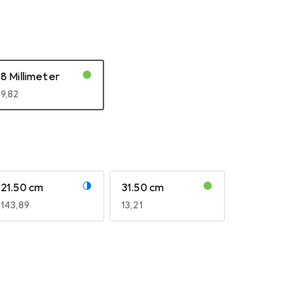
8 Millimeter
EUR
9,82
21.50 cm
31.50 cm
EUR
143,89
EUR
13,21