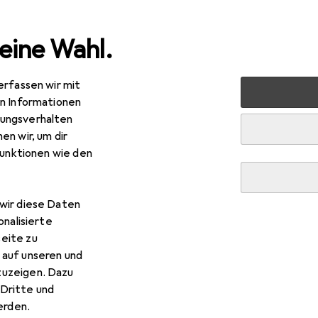
eine Wahl.
erfassen wir mit
eug + Werkstatt
Elektrowerkzeug
Schrauben + Bohren
en Informationen
ungsverhalten
en wir, um dir
funktionen wie den
wir diese Daten
onalisierte
eite zu
 auf unseren und
zuzeigen. Dazu
Dritte und
rden.