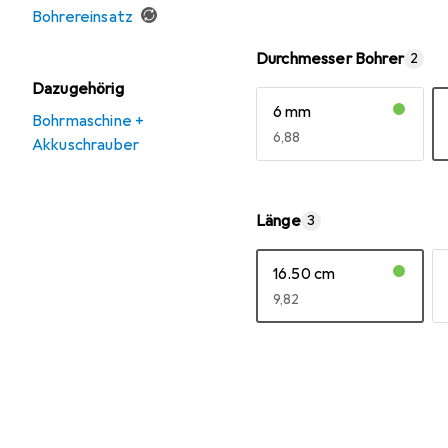
Bohrereinsatz
Durchmesser Bohrer
2
Dazugehörig
6 mm
Bohrmaschine +
EUR
6,88
Akkuschrauber
Mehr anzeigen
Länge
3
16.50 cm
EUR
9,82
Mehr anzeigen