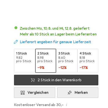
41
Zwischen Mo, 10.8. und Mi, 12.8. geliefert
Mehr als 10 Stück an Lager beim Lieferanten
Lieferort angeben für genaue Lieferzeit
1 Stück
2 Stück
3 Stück
4 Stück
EUR
9,82
EUR
8,98
EUR
8,60
EUR
8,18
pro Stück
pro Stück
pro Stück
pro Stück
−
9
%
−
12
%
−
17
%
2 Stück in den Warenkorb
Vergleichen
Merken
i
Kostenloser Versand ab 30,–