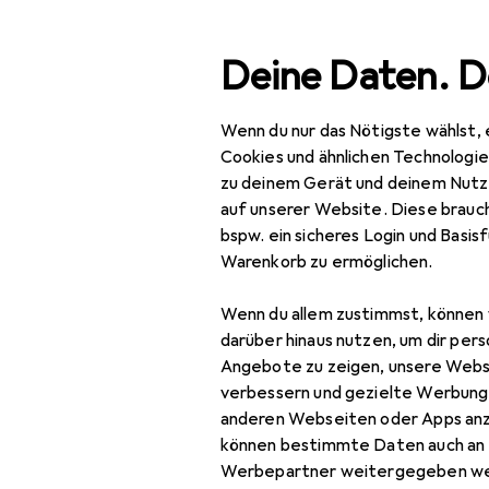
Suche
Deine Daten. D
Wenn du nur das Nötigste wählst, 
Navigation nach Kategorien
Gesamtsortiment
Baumarkt + Garten
Werkz
Gesamtsortiment
Cookies und ähnlichen Technologi
zu deinem Gerät und deinem Nutz
Baumarkt + Garten
auf unserer Website. Diese brauch
bspw. ein sicheres Login und Basis
Werkzeug +
Warenkorb zu ermöglichen.
Werkstatt
Wenn du allem zustimmst, können 
Elektrowerkzeug
darüber hinaus nutzen, um dir pers
Schrauben + Bohren
Angebote zu zeigen, unsere Webs
verbessern und gezielte Werbung
Abbruchhammer +
anderen Webseiten oder Apps an
Meisselhammer
können bestimmte Daten auch an 
Werbepartner weitergegeben we
Bits