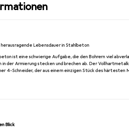
ormationen
r herausragende Lebensdauer in Stahlbeton
beton ist eine schwierige Aufgabe, die den Bohrern viel abverl
 in der Armierung stecken und brechen ab. Der Vollhartmetal
icher 4-Schneider, der aus einem einzigen Stück des härtesten
 Schwäche beim Hammerbohren.
n Blick