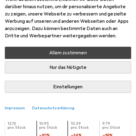
Bosch Professional Zubehör
EXPERT
darüber hinaus nutzen, um dir personalisierte Angebote
SDS plus-7X Hammerbohrer, 6 x 200 x
zu zeigen, unsere Webseite zu verbessern und gezielte
265 mm
Werbung auf unseren und anderen Webseiten oder Apps
anzuzeigen. Dazu können bestimmte Daten auch an
6 Millimeter
Dritte und Werbepartner weitergegeben werden.
Preis in EUR inkl. MwSt.
Allem zustimmen
Bewertungen
489
Nur das Nötigste
Einstellungen
Zwischen Di, 11.8. und Do, 13.8. geliefert
Mehr als 10 Stück an Lager beim Lieferanten
Lieferort angeben für genaue Lieferzeit
Impressum
Datenschutzerklärung
1 Stück
2 Stück
3 Stück
4 Stück
EUR
12,15
EUR
10,95
EUR
10,39
EUR
9,79
pro Stück
pro Stück
pro Stück
pro Stück
−
10
%
−
14
%
−
19
%