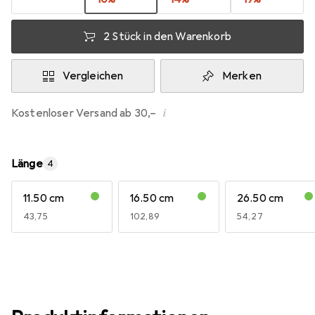
2 Stück in den Warenkorb
Vergleichen
Merken
i
Kostenloser Versand ab 30,–
Länge
4
11.50 cm
16.50 cm
26.50 cm
EUR
43,75
EUR
102,89
EUR
54,27