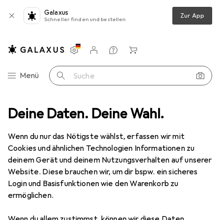
Galaxus
Zur App
Schneller finden und bestellen
Einstellungen
Kundenkonto
Vergleichslisten
Merklisten
Warenkorb
Navigation nach Kategorien
Menü
Suche
sional Zubehör EXPERT SDS plus-7X Hammerbohrer, 6 x 200 x 265 mm
Deine Daten. Deine Wahl.
Wenn du nur das Nötigste wählst, erfassen wir mit
Cookies und ähnlichen Technologien Informationen zu
deinem Gerät und deinem Nutzungsverhalten auf unserer
36 Bilder
1 Video
Website. Diese brauchen wir, um dir bspw. ein sicheres
Login und Basisfunktionen wie den Warenkorb zu
MENGENRABATT
ermöglichen.
EUR
10,95
Spare
EUR
2,40
EUR
2,19
/
1Stk.
Wenn du allem zustimmst, können wir diese Daten