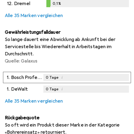
0,1
%
12.
Dremel
0,1
%
0,1
%
Alle 35 Marken vergleichen
Gewährleistungsfalldauer
So lange dauert eine Abwicklung ab Ankunft bei der
Servicestelle bis Wiedererhalt in Arbeitstagen im
Durchschnitt.
Quelle: Galaxus
1.
Bosch Professional Zubehör
i
0
Tage
1.
DeWalt
i
0
Tage
Alle 35 Marken vergleichen
Rückgabequote
So oft wird ein Produkt dieser Marke in der Kategorie
«Bohrereinsatz» retourniert.