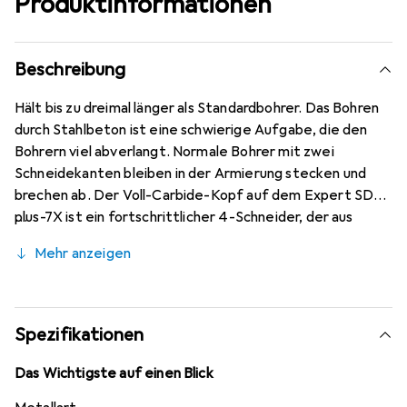
Produktinformationen
Beschreibung
Hält bis zu dreimal länger als Standardbohrer. Das Bohren
durch Stahlbeton ist eine schwierige Aufgabe, die den
Bohrern viel abverlangt. Normale Bohrer mit zwei
Schneidekanten bleiben in der Armierung stecken und
brechen ab. Der Voll-Carbide-Kopf auf dem Expert SDS
plus-7X ist ein fortschrittlicher 4-Schneider, der aus
einem einzigen Stück des härtesten Metalls besteht. Er
Mehr anzeigen
verklemmt nicht und zeigt keine Schwäche beim
Schlagbohren. Dank der Bosch Carbide Technology und
des Voll-Carbide-Kopfs hält der Expert SDS plus-7X
weitaus länger als normale Hammerbohrer. Er dringt
Spezifikationen
effektiv durch die Armierung, sodass du nicht stoppen,
neu zielen oder den Bohrer wechseln musst, wenn du auf
Das Wichtigste auf einen Blick
Stahl stösst. Für Bauprofis, die regelmässig in Beton und