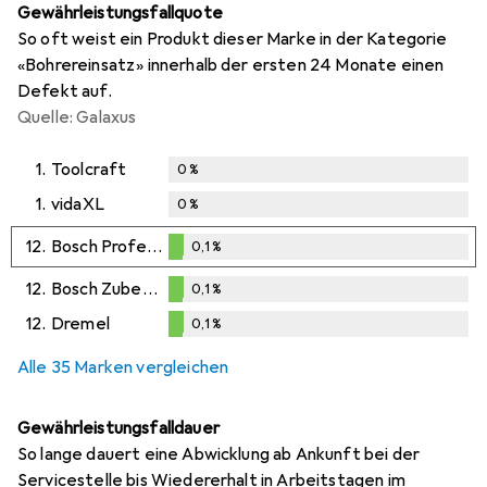
Gewährleistungsfallquote
So oft weist ein Produkt dieser Marke in der Kategorie
«Bohrereinsatz» innerhalb der ersten 24 Monate einen
Defekt auf.
Quelle: Galaxus
1.
Toolcraft
0
%
1.
vidaXL
0
%
12.
Bosch Professional Zubehör
0,1
%
0,1
%
12.
Bosch Zubehör
0,1
%
0,1
%
12.
Dremel
0,1
%
0,1
%
Alle 35 Marken vergleichen
Gewährleistungsfalldauer
So lange dauert eine Abwicklung ab Ankunft bei der
Servicestelle bis Wiedererhalt in Arbeitstagen im