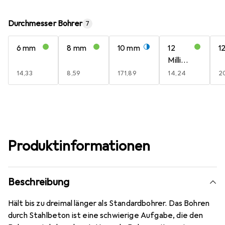
Durchmesser Bohrer
7
6 mm
8 mm
10 mm
12
1
Millime
ter
EUR
14,33
EUR
8,59
EUR
171,89
EUR
14,24
E
2
Produktinformationen
Beschreibung
Hält bis zu dreimal länger als Standardbohrer. Das Bohren
durch Stahlbeton ist eine schwierige Aufgabe, die den