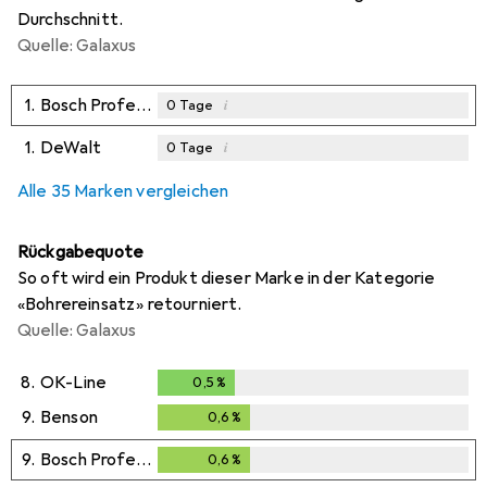
Durchschnitt.
Quelle: Galaxus
1.
Bosch Professional Zubehör
i
0
Tage
1.
DeWalt
i
0
Tage
Alle 35 Marken vergleichen
Rückgabequote
So oft wird ein Produkt dieser Marke in der Kategorie
«Bohrereinsatz» retourniert.
Quelle: Galaxus
8.
OK-Line
0,5
%
0,5
%
9.
Benson
0,6
%
0,6
%
9.
Bosch Professional Zubehör
0,6
%
0,6
%