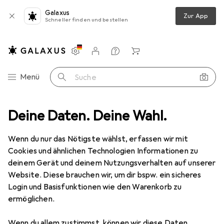
Galaxus
Zur App
Schneller finden und bestellen
Einstellungen
Kundenkonto
Vergleichslisten
Merklisten
Warenkorb
Navigation nach Kategorien
Menü
Suche
ren
Deine Daten. Deine Wahl.
Bohrereinsatz
Bosch Professional Zubehör Hammerbohrer
Wenn du nur das Nötigste wählst, erfassen wir mit
Cookies und ähnlichen Technologien Informationen zu
deinem Gerät und deinem Nutzungsverhalten auf unserer
30 Bilder
1 Video
Website. Diese brauchen wir, um dir bspw. ein sicheres
EUR
72,33
Login und Basisfunktionen wie den Warenkorb zu
EUR
72,33
/
1Stk.
ermöglichen.
Bosch Professional Zubehör
Hammerbohrer
Wenn du allem zustimmst, können wir diese Daten