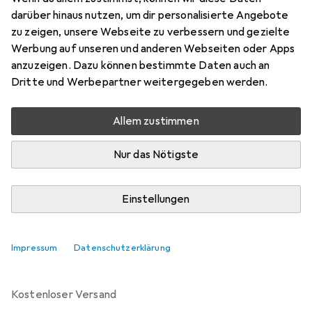
16 Millimeter, 16 mm
darüber hinaus nutzen, um dir personalisierte Angebote
zu zeigen, unsere Webseite zu verbessern und gezielte
Preis in EUR inkl. MwSt.
Werbung auf unseren und anderen Webseiten oder Apps
anzuzeigen. Dazu können bestimmte Daten auch an
Bewertungen
Dritte und Werbepartner weitergegeben werden.
32
Allem zustimmen
Zwischen Di, 11.8. und Do, 13.8. geliefert
Nur das Nötigste
9 Stück an Lager beim Lieferanten
Lieferort angeben für genaue Lieferzeit
Einstellungen
In den Warenkorb
Impressum
Datenschutzerklärung
Vergleichen
Merken
kostenloser Versand