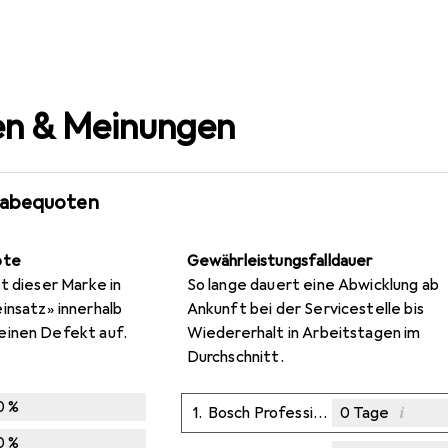
n & Meinungen
gabequoten
ote
Gewährleistungsfalldauer
t dieser Marke in
So lange dauert eine Abwicklung ab
insatz» innerhalb
Ankunft bei der Servicestelle bis
einen Defekt auf.
Wiedererhalt in Arbeitstagen im
Durchschnitt.
0
%
i
1.
Bosch Professional Zubehör
0
Tage
0
%