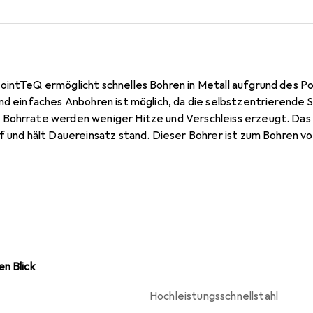
ointTeQ ermöglicht schnelles Bohren in Metall aufgrund des P
und einfaches Anbohren ist möglich, da die selbstzentrierende
 Bohrrate werden weniger Hitze und Verschleiss erzeugt. Das
rf und hält Dauereinsatz stand. Dieser Bohrer ist zum Bohren v
erten und unlegierten Stahl, in Nichteisenmetallen, Gussstahl,
in niedriges Bruchrisiko, besonders für Bohrer mit einem Durc
wurde, dass er einen hochelastischen Körper hat. Die mit Schw
le Entfernung der Späne. Der HSS-Spiralbohrer PointTeQ ist g
er Seitenspanwinkel) mit einem Spitzenwinkel von 135 Grad.
n Blick
Hochleistungsschnellstahl