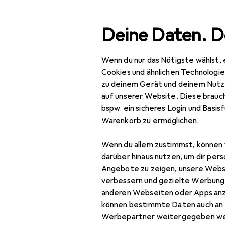
Suche
Deine Daten. D
Wenn du nur das Nötigste wählst, 
Navigation nach Kategorien
Werkzeug + Werkstatt
Elektrowerkzeug
Schrauben 
Gesamtsortiment
Cookies und ähnlichen Technologi
zu deinem Gerät und deinem Nutz
Baumarkt + Garten
auf unserer Website. Diese brauch
bspw. ein sicheres Login und Basis
Werkzeug +
Warenkorb zu ermöglichen.
Werkstatt
Wenn du allem zustimmst, können 
Elektrowerkzeug
darüber hinaus nutzen, um dir pers
Schrauben + Bohren
Angebote zu zeigen, unsere Webs
verbessern und gezielte Werbung
Abbruchhammer +
anderen Webseiten oder Apps an
Meisselhammer
können bestimmte Daten auch an 
Werbepartner weitergegeben we
Bits