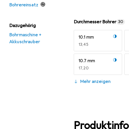
Bohrereinsatz
Durchmesser Bohrer
30
Dazugehörig
Bohrmaschine +
10.1 mm
Akkuschrauber
EUR
13,45
10.7 mm
EUR
17,20
11.3 mm
Mehr anzeigen
EUR
17,50
11.9 mm
12.5 mm
EUR
19,21
EUR
19,76
Produktinf