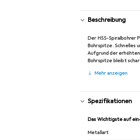
Beschreibung
Der HSS-Spiralbohrer P
Bohrspitze. Schnelles 
Aufgrund der erhöhten
Bohrspitze bleibt scha
Zentrierlöchern in legi
Mehr anzeigen
geeignet. Es besteht e
Bohrer so hergestellt 
ermöglicht eine schnel
Bohrer ist Typ N (klein
Spezifikationen
Das Wichtigste auf eine
Metallart