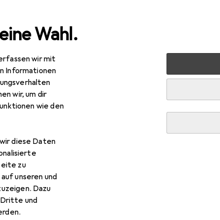
eine Wahl.
erfassen wir mit
+ Bohren
Bohrereinsatz
Bosch Professional Zubehör Meta
en Informationen
ungsverhalten
en wir, um dir
funktionen wie den
wir diese Daten
onalisierte
eite zu
 auf unseren und
zuzeigen. Dazu
Dritte und
rden.