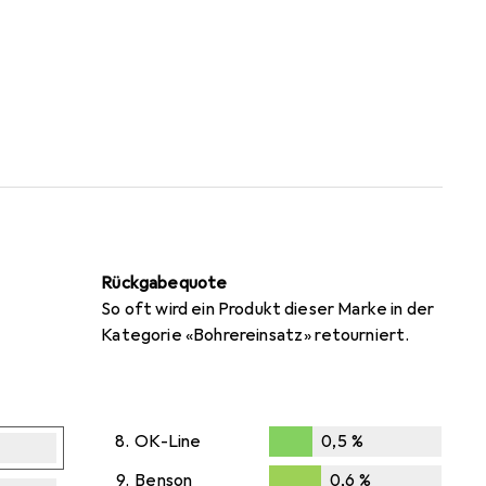
Rückgabequote
So oft wird ein Produkt dieser Marke in der
Kategorie «Bohrereinsatz» retourniert.
8.
OK-Line
0,5
%
0,5
%
9.
Benson
0,6
%