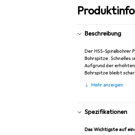
Produktinf
Beschreibung
Der HSS-Spiralbohrer P
Bohrspitze. Schnelles 
Aufgrund der erhöhten
Bohrspitze bleibt scha
Zentrierlöchern in legi
Mehr anzeigen
geeignet. Es besteht e
Bohrer so hergestellt 
ermöglicht eine schnel
Bohrer ist Typ N (klein
Spezifikationen
Das Wichtigste auf eine