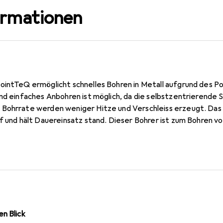
ormationen
ointTeQ ermöglicht schnelles Bohren in Metall aufgrund des P
und einfaches Anbohren ist möglich, da die selbstzentrierende
 Bohrrate werden weniger Hitze und Verschleiss erzeugt. Das
rf und hält Dauereinsatz stand. Dieser Bohrer ist zum Bohren v
erten und unlegierten Stahl, in Nichteisenmetallen, Gussstahl,
in niedriges Bruchrisiko, besonders für Bohrer mit einem Durc
wurde, dass er einen hochelastischen Körper hat. Die mit Schw
le Entfernung der Späne. Der HSS-Spiralbohrer PointTeQ ist g
er Seitenspanwinkel) mit einem Spitzenwinkel von 135 Grad.
n Blick