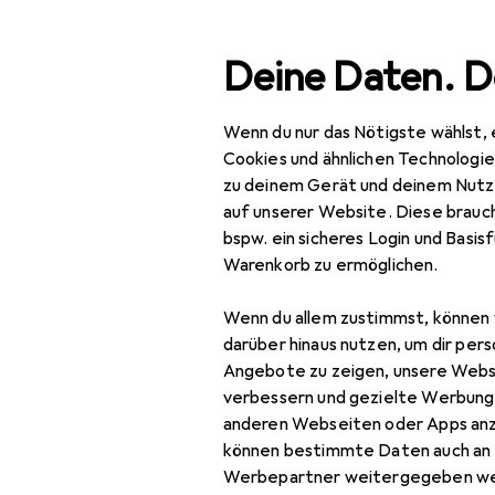
Suche
Deine Daten. D
Wenn du nur das Nötigste wählst, 
Navigation nach Kategorien
Werkzeug + Werkstatt
Elektrowerkzeug
Schrauben +
Gesamtsortiment
Cookies und ähnlichen Technologi
zu deinem Gerät und deinem Nutz
Baumarkt + Garten
auf unserer Website. Diese brauch
bspw. ein sicheres Login und Basis
Werkzeug +
Warenkorb zu ermöglichen.
Werkstatt
Wenn du allem zustimmst, können 
Elektrowerkzeug
darüber hinaus nutzen, um dir pers
Schrauben + Bohren
Angebote zu zeigen, unsere Webs
verbessern und gezielte Werbung
Abbruchhammer +
anderen Webseiten oder Apps an
Meisselhammer
können bestimmte Daten auch an 
Werbepartner weitergegeben we
Bits