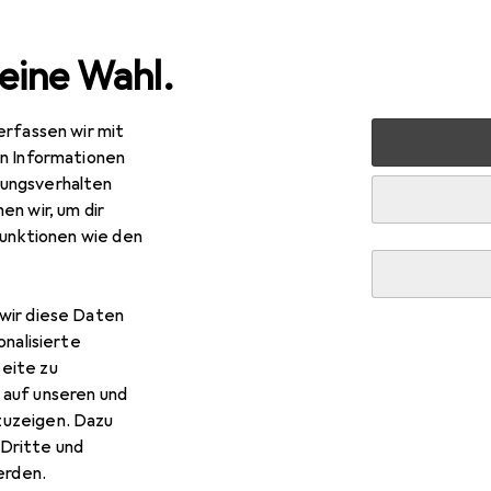
eine Wahl.
erfassen wir mit
 Bohren
Bohrereinsatz
Bosch Professional Zubehör Meta
en Informationen
ungsverhalten
en wir, um dir
funktionen wie den
wir diese Daten
onalisierte
eite zu
 auf unseren und
zuzeigen. Dazu
Dritte und
rden.