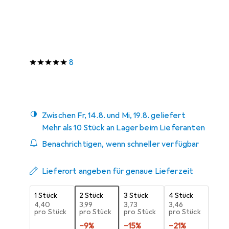
2.5 mm
Preis in EUR inkl. MwSt.
Bewertungen
8
Zwischen Fr, 14.8. und Mi, 19.8. geliefert
Mehr als 10 Stück an Lager beim Lieferanten
Benachrichtigen, wenn schneller verfügbar
Lieferort angeben für genaue Lieferzeit
1 Stück
2 Stück
3 Stück
4 Stück
EUR
4,40
EUR
3,99
EUR
3,73
EUR
3,46
pro Stück
pro Stück
pro Stück
pro Stück
−
9
%
−
15
%
−
21
%