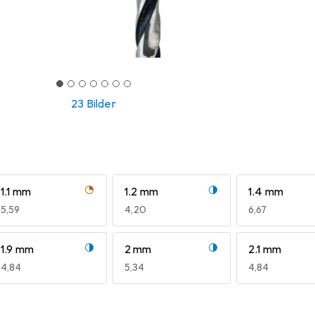
23 Bilder
1.1 mm
1.2 mm
1.4 mm
EUR
5,59
EUR
4,20
EUR
6,67
1.9 mm
2 mm
2.1 mm
EUR
4,84
EUR
5,34
EUR
4,84
2.6 mm
2.7 mm
2.8 mm
EUR
5,54
EUR
7,06
EUR
7,06