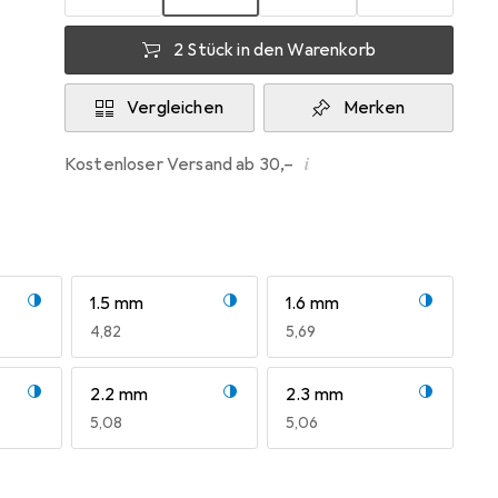
2 Stück in den Warenkorb
Vergleichen
Merken
i
Kostenloser Versand ab 30,–
1.5 mm
1.6 mm
EUR
4,82
EUR
5,69
2.2 mm
2.3 mm
EUR
5,08
EUR
5,06
2.9 mm
3 mm
EUR
4,58
EUR
6,30