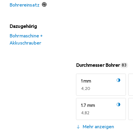
Bohrereinsatz
Dazugehörig
Bohrmaschine +
Akkuschrauber
Durchmesser Bohrer
83
1 mm
EUR
4,20
1.7 mm
EUR
4,82
2.5 mm
Mehr anzeigen
EUR
4,40