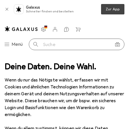
Galaxus
Zur App
Schneller finden und bestellen
Einstellungen
Kundenkonto
Vergleichslisten
Merklisten
Warenkorb
Navigation nach Kategorien
Menü
Suche
eug + Werkstatt
Deine Daten. Deine Wahl.
Messgeräte
Linienlaser
DeWalt DCE088
Wenn du nur das Nötigste wählst, erfassen wir mit
Cookies und ähnlichen Technologien Informationen zu
10 Bilder
deinem Gerät und deinem Nutzungsverhalten auf unserer
DeWalt
DCE088
Website. Diese brauchen wir, um dir bspw. ein sicheres
Login und Basisfunktionen wie den Warenkorb zu
Kreuzlinienlaser
ermöglichen.
Marke
Bewertungen
Wenn du allem zustimmst, können wir diese Daten