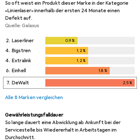
So oft weist ein Produkt dieser Marke in der Kategorie
«Linienlaser» innerhalb der ersten 24 Monate einen
Defekt auf.
Quelle: Galaxus
2.
Laserliner
0,9
%
0,9
%
4.
Bigstren
1,2
%
1,2
%
4.
Extralink
1,2
%
1,2
%
6.
Einhell
1,8
%
1,8
%
7.
DeWalt
2,5
%
2,5
%
Alle 8 Marken vergleichen
Gewährleistungsfalldauer
So lange dauert eine Abwicklung ab Ankunft bei der
Servicestelle bis Wiedererhalt in Arbeitstagen im
Durchschnitt.