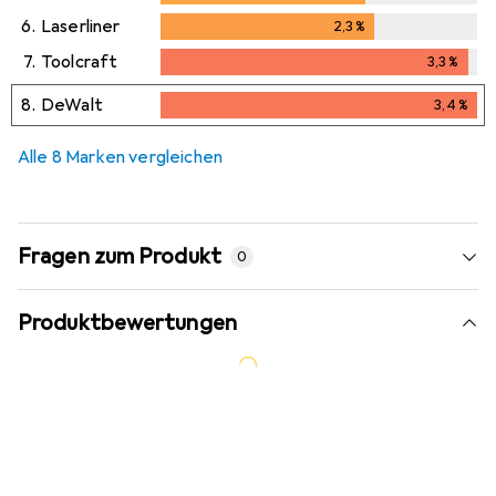
6.
Laserliner
2,3
%
2,3
%
7.
Toolcraft
3,3
%
3,3
%
8.
DeWalt
3,4
%
3,4
%
Alle 8 Marken vergleichen
Fragen zum Produkt
0
Produktbewertungen