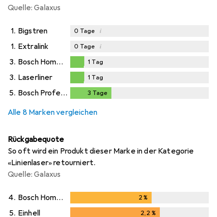
Quelle: Galaxus
1.
Bigstren
i
0
Tage
1.
Extralink
i
0
Tage
3.
Bosch Home & Garden
1
Tag
1
Tag
3.
Laserliner
1
Tag
1
Tag
5.
Bosch Professional
3
Tage
3
Tage
Alle 8 Marken vergleichen
Rückgabequote
So oft wird ein Produkt dieser Marke in der Kategorie
«Linienlaser» retourniert.
Quelle: Galaxus
4.
Bosch Home & Garden
2
%
2
%
5.
Einhell
2,2
%
2,2
%