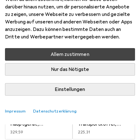
Mehr von DeWalt
darüber hinaus nutzen, um dir personalisierte Angebote
zu zeigen, unsere Webseite zu verbessern und gezielte
Werbung auf unseren und anderen Webseiten oder Apps
Aktuell nicht lieferbar
anzuzeigen. Dazu können bestimmte Daten auch an
Dritte und Werbepartner weitergegeben werden.
Benachrichtigen, wenn lieferbar
Allem zustimmen
Vergleichen
Merken
Nur das Nötigste
i
Kostenloser Versand ab 30,–
Einstellungen
Ausstattung Linienlaser
2
Impressum
Datenschutzerklärung
Halterung,
Halterung,
Hauptgerät,
Transportkoffer,
Systemkoffer,
Zieltafel
EUR
329,59
EUR
225,31
Zieltafel