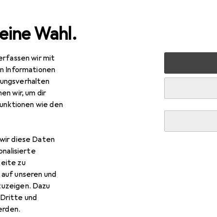
eine Wahl.
erfassen wir mit
 Gewindebohrer
Dormer HSS-E Gewindebohrer für Maschinen
en Informationen
ungsverhalten
en wir, um dir
funktionen wie den
wir diese Daten
onalisierte
eite zu
 auf unseren und
zuzeigen. Dazu
Dritte und
rden.