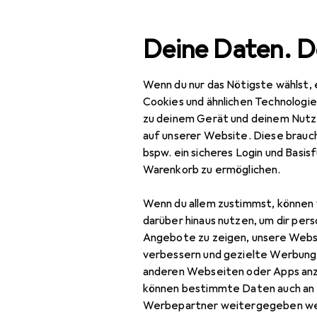
Suche
Deine Daten. D
Wenn du nur das Nötigste wählst, 
Navigation nach Kategorien
ktrowerkzeug
Schrauben + Bohren
Gewindeschneider +
Gesamtsortiment
Cookies und ähnlichen Technologi
zu deinem Gerät und deinem Nutz
Baumarkt + Garten
auf unserer Website. Diese brauch
bspw. ein sicheres Login und Basis
Werkzeug +
Warenkorb zu ermöglichen.
Werkstatt
Wenn du allem zustimmst, können 
Elektrowerkzeug
darüber hinaus nutzen, um dir pers
Schrauben + Bohren
Angebote zu zeigen, unsere Webs
verbessern und gezielte Werbung
Abbruchhammer +
anderen Webseiten oder Apps an
Meisselhammer
können bestimmte Daten auch an 
Werbepartner weitergegeben we
Bits