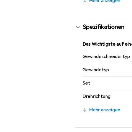
Mehr anzeigen
ermöglicht. Mit einer 
Maschinen geeignet und
Schneidrichtung gewähr
Spezifikationen
Das Wichtigste auf eine
Gewindeschneidertyp
Gewindetyp
Set
Drehrichtung
Mehr anzeigen