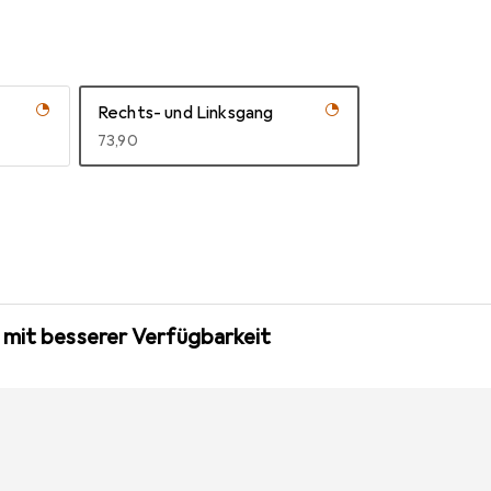
Rechts- und Linksgang
EUR
73,90
 mit besserer Verfügbarkeit