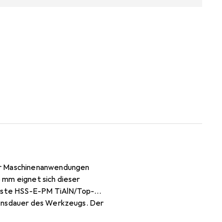
für Maschinenanwendungen
 mm eignet sich dieser
obuste HSS-E-PM TiAlN/Top-
bensdauer des Werkzeugs. Der
ffiziente Spanabfuhr