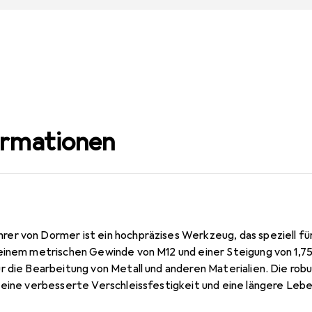
ormationen
er von Dormer ist ein hochpräzises Werkzeug, das speziell 
einem metrischen Gewinde von M12 und einer Steigung von 1,75
r die Bearbeitung von Metall und anderen Materialien. Die r
 eine verbesserte Verschleissfestigkeit und eine längere Le
degenutet und verfügt über einen Schälanschnitt, der eine e