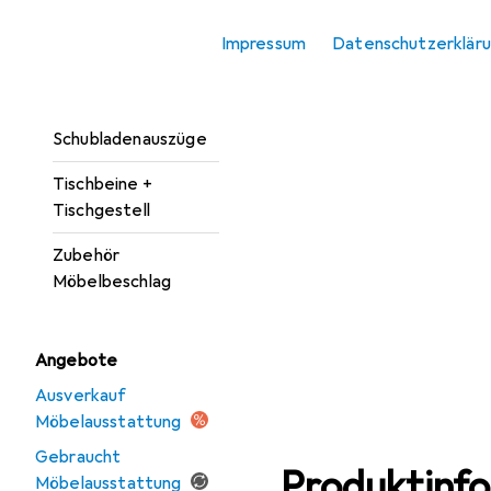
Möbelgriff
Impressum
Datenschutzerklär
Möbelrollen
Möbelscharnier
Schubladenauszüge
Tischbeine +
Tischgestell
Zubehör
Möbelbeschlag
Angebote
Ausverkauf
Möbelausstattung
Gebraucht
Produktinf
Möbelausstattung