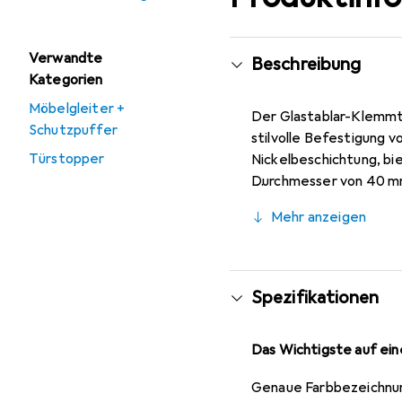
Verwandte
Beschreibung
Kategorien
Möbelgleiter +
Der Glastablar-Klemmtr
Schutzpuffer
stilvolle Befestigung 
Türstopper
Nickelbeschichtung, bie
Durchmesser von 40 mm 
verschiedene Anwendun
Mehr anzeigen
flexible Anordnung von G
Möbelstücken eignet. D
attraktiven Wahl für m
Spezifikationen
Das Wichtigste auf eine
Genaue Farbbezeichnu