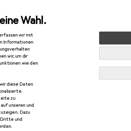
eine Wahl.
erfassen wir mit
arten
Bauen + Renovieren
Eisenwaren
Möbelbeschla
en Informationen
ungsverhalten
en wir, um dir
funktionen wie den
wir diese Daten
onalisierte
eite zu
 auf unseren und
zuzeigen. Dazu
Dritte und
rden.