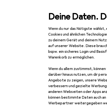
Suche
Deine Daten. D
Wenn du nur das Nötigste wählst, 
Navigation nach Kategorien
Gesamtsortiment
Baumarkt + G
Gesamtsortiment
Cookies und ähnlichen Technologi
zu deinem Gerät und deinem Nutz
Baumarkt + Garten
auf unserer Website. Diese brauch
bspw. ein sicheres Login und Basis
Bauen + Renovieren
Warenkorb zu ermöglichen.
Eisenwaren
Wenn du allem zustimmst, können 
Möbelbeschlag
darüber hinaus nutzen, um dir pers
Angebote zu zeigen, unsere Webs
Möbelausstattung
verbessern und gezielte Werbung
anderen Webseiten oder Apps an
Möbelgleiter +
können bestimmte Daten auch an 
Schutzpuffer
Werbepartner weitergegeben we