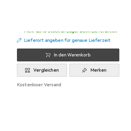
Zwischen Do, 13.8. und Sa, 15.8. geliefert
Mehr als 10 Stück an Lager beim Lieferanten
Lieferort angeben für genaue Lieferzeit
In den Warenkorb
Vergleichen
Merken
kostenloser Versand