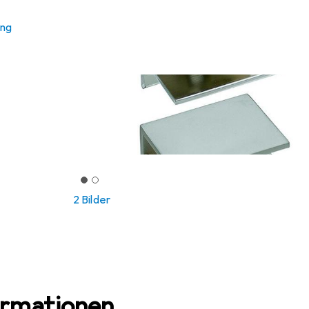
ung
2 Bilder
ormationen