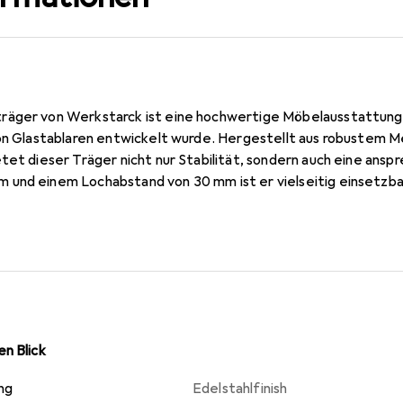
äger von Werkstarck ist eine hochwertige Möbelausstattung, di
von Glastablaren entwickelt wurde. Hergestellt aus robustem M
tet dieser Träger nicht nur Stabilität, sondern auch eine ans
und einem Lochabstand von 30 mm ist er vielseitig einsetzbar
gen in Wohn- und Geschäftsräumen. Der Träger ist einfach zu
lastablaren, wodurch er sich ideal für Regale, Vitrinen oder als 
ie sorgfältige Verarbeitung und das ansprechende Edelstahlfin
oderne Inneneinrichtungen.
n Blick
ng
Edelstahlfinish