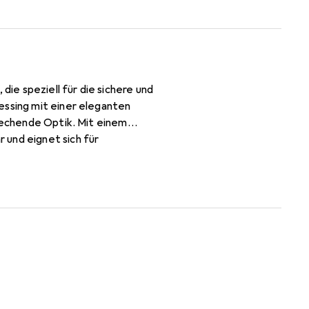
e speziell für die sichere und
essing mit einer eleganten
prechende Optik. Mit einem
 und eignet sich für
 montieren und ermöglicht eine
Teil von individuellen
ish machen ihn zu einer