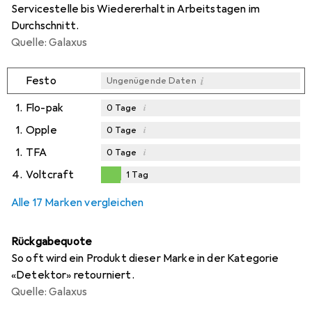
Servicestelle bis Wiedererhalt in Arbeitstagen im
Durchschnitt.
Quelle: Galaxus
i
Festo
Ungenügende Daten
1.
Flo-pak
i
0
Tage
1.
Opple
i
0
Tage
1.
TFA
i
0
Tage
4.
Voltcraft
1
Tag
1
Tag
Alle 17 Marken vergleichen
Rückgabequote
So oft wird ein Produkt dieser Marke in der Kategorie
«Detektor» retourniert.
Quelle: Galaxus