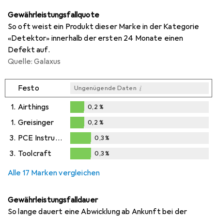
Gewährleistungsfallquote
So oft weist ein Produkt dieser Marke in der Kategorie
«Detektor» innerhalb der ersten 24 Monate einen
Defekt auf.
Quelle: Galaxus
i
Festo
Ungenügende Daten
1.
Airthings
0,2
%
0,2
%
1.
Greisinger
0,2
%
0,2
%
3.
PCE Instruments
0,3
%
0,3
%
3.
Toolcraft
0,3
%
0,3
%
Alle 17 Marken vergleichen
Gewährleistungsfalldauer
So lange dauert eine Abwicklung ab Ankunft bei der