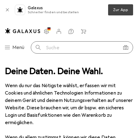
Galaxus
Zur App
Schneller finden und bestellen
Einstellungen
Kundenkonto
Vergleichslisten
Merklisten
Warenkorb
Navigation nach Kategorien
Menü
Suche
eräte
Deine Daten. Deine Wahl.
Detektor
Festo NC T-slot Proximity Sensor, 3 Wire 7.5m
Wenn du nur das Nötigste wählst, erfassen wir mit
Cookies und ähnlichen Technologien Informationen zu
1 Bild
deinem Gerät und deinem Nutzungsverhalten auf unserer
EUR
88,43
Website. Diese brauchen wir, um dir bspw. ein sicheres
Festo
NC T-slot Proximity Sensor, 3
Login und Basisfunktionen wie den Warenkorb zu
ermöglichen.
Wire 7.5m
Wenn du allem zustimmst, können wir diese Daten