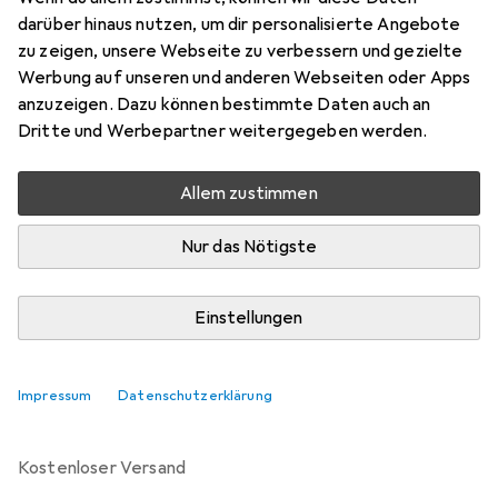
Preis in EUR inkl. MwSt.
darüber hinaus nutzen, um dir personalisierte Angebote
zu zeigen, unsere Webseite zu verbessern und gezielte
Marke
Bewertungen
Werbung auf unseren und anderen Webseiten oder Apps
Mehr von Festo
anzuzeigen. Dazu können bestimmte Daten auch an
Dritte und Werbepartner weitergegeben werden.
Zwischen Do, 20.8. und Do, 27.8. geliefert
Allem zustimmen
Mehr als 10 Stück an Lager beim Lieferanten
Benachrichtigen, wenn schneller verfügbar
Nur das Nötigste
Lieferort angeben für genaue Lieferzeit
Einstellungen
In den Warenkorb
Impressum
Datenschutzerklärung
Vergleichen
Merken
kostenloser Versand