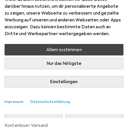
Preis in EUR inkl. MwSt.
darüber hinaus nutzen, um dir personalisierte Angebote
zu zeigen, unsere Webseite zu verbessern und gezielte
Marke
Bewertungen
Werbung auf unseren und anderen Webseiten oder Apps
Mehr von Fisch
anzuzeigen. Dazu können bestimmte Daten auch an
Dritte und Werbepartner weitergegeben werden.
Zwischen Di, 11.8. und Mi, 12.8. geliefert
Allem zustimmen
Nur 1 Stück an Lager beim Drittanbieter
Lieferort angeben für genaue Lieferzeit
Nur das Nötigste
i
Angebot von
HEES + PETERS
DE
Einstellungen
In den Warenkorb
Impressum
Datenschutzerklärung
Vergleichen
Merken
kostenloser Versand