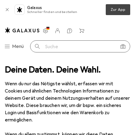
Galaxus
Zur App
Schneller finden und bestellen
Einstellungen
Kundenkonto
Vergleichslisten
Merklisten
Warenkorb
Navigation nach Kategorien
Menü
Suche
eug
Deine Daten. Deine Wahl.
Schrauben + Bohren
Bohrereinsatz
Fisch Astlochbohrer
Wenn du nur das Nötigste wählst, erfassen wir mit
Cookies und ähnlichen Technologien Informationen zu
3 Bilder
deinem Gerät und deinem Nutzungsverhalten auf unserer
Website. Diese brauchen wir, um dir bspw. ein sicheres
EUR
48,75
Login und Basisfunktionen wie den Warenkorb zu
Fisch
Astlochbohrer
ermöglichen.
50 Millimeter
Wenn du allem zustimmst, können wir diese Daten