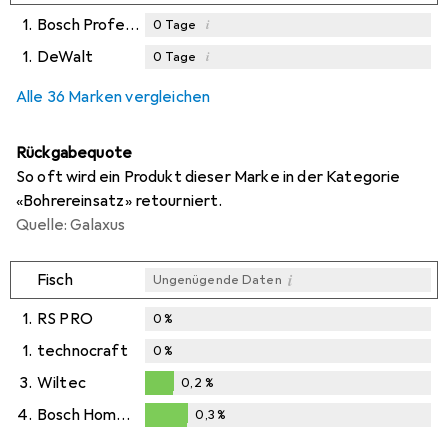
1.
Bosch Professional Zubehör
i
0
Tage
1.
DeWalt
i
0
Tage
i
i
Ungenügende Daten
Ungenügende Daten
Alle 36 Marken vergleichen
Rückgabequote
So oft wird ein Produkt dieser Marke in der Kategorie
«Bohrereinsatz» retourniert.
Quelle: Galaxus
i
Fisch
Ungenügende Daten
1.
RS PRO
0
%
1.
technocraft
0
%
3.
Wiltec
0,2
%
0,2
%
4.
Bosch Home & Garden
0,3
%
0,3
%