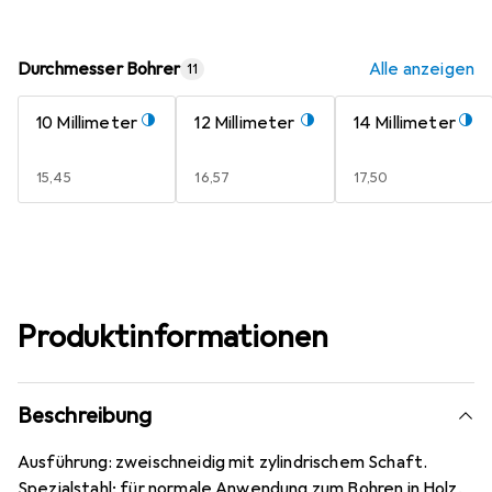
Durchmesser Bohrer
Alle anzeigen
11
10 Millimeter
12 Millimeter
14 Millimeter
EUR
15,45
EUR
16,57
EUR
17,50
Produktinformationen
Beschreibung
Ausführung: zweischneidig mit zylindrischem Schaft.
Spezialstahl; für normale Anwendung zum Bohren in Holz,