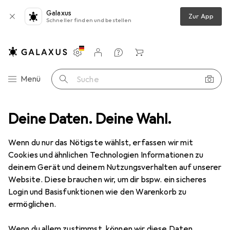
Galaxus
Zur App
Schneller finden und bestellen
Einstellungen
Kundenkonto
Vergleichslisten
Merklisten
Warenkorb
Navigation nach Kategorien
Menü
Suche
chnik
Deine Daten. Deine Wahl.
Holzverbinder
FS Möbelbänder, Rollendurchmesser 8 mm
Wenn du nur das Nötigste wählst, erfassen wir mit
Cookies und ähnlichen Technologien Informationen zu
2 Bilder
deinem Gerät und deinem Nutzungsverhalten auf unserer
Website. Diese brauchen wir, um dir bspw. ein sicheres
EUR
68,90
Login und Basisfunktionen wie den Warenkorb zu
FS
Möbelbänder, Rollendurchmesser 8
ermöglichen.
mm
Wenn du allem zustimmst, können wir diese Daten