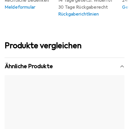
Rechtliche Bedenken
14 Tage gesetzl. Widerruf
24 
Meldeformular
30 Tage Rückgaberecht
Gew
Rückgaberichtlinien
Produkte vergleichen
Ähnliche Produkte