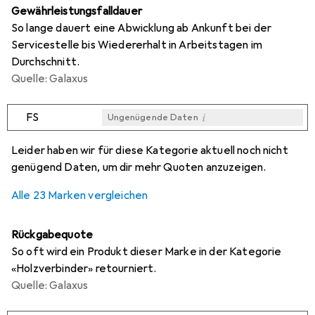
Gewährleistungsfalldauer
So lange dauert eine Abwicklung ab Ankunft bei der
Servicestelle bis Wiedererhalt in Arbeitstagen im
Durchschnitt.
Quelle: Galaxus
i
FS
Ungenügende Daten
i
i
i
i
Ungenügende Daten
Ungenügende Daten
Ungenügende Daten
Ungenügende Daten
Leider haben wir für diese Kategorie aktuell noch nicht
genügend Daten, um dir mehr Quoten anzuzeigen.
Alle 23 Marken vergleichen
Rückgabequote
So oft wird ein Produkt dieser Marke in der Kategorie
«Holzverbinder» retourniert.
Quelle: Galaxus