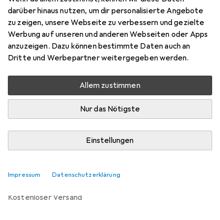
Lochbandeisen, 1 Stk.
darüber hinaus nutzen, um dir personalisierte Angebote
Preis in EUR inkl. MwSt.
zu zeigen, unsere Webseite zu verbessern und gezielte
Werbung auf unseren und anderen Webseiten oder Apps
Marke
Bewertungen
anzuzeigen. Dazu können bestimmte Daten auch an
Mehr von FS
Dritte und Werbepartner weitergegeben werden.
Allem zustimmen
Zwischen Di, 11.8. und Mi, 12.8. geliefert
Mehr als 10 Stück an Lager beim Lieferanten
Nur das Nötigste
Lieferort angeben für genaue Lieferzeit
Einstellungen
In den Warenkorb
Vergleichen
Merken
Impressum
Datenschutzerklärung
kostenloser Versand