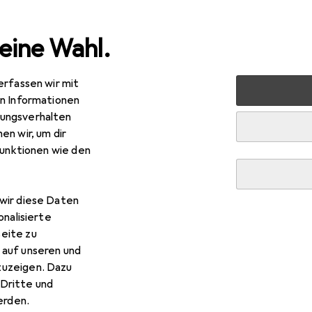
eine Wahl.
erfassen wir mit
Renovieren
Eisenwaren
Baubeschlag
Treppengeländer
en Informationen
ungsverhalten
en wir, um dir
funktionen wie den
wir diese Daten
onalisierte
eite zu
 auf unseren und
zuzeigen. Dazu
Dritte und
rden.