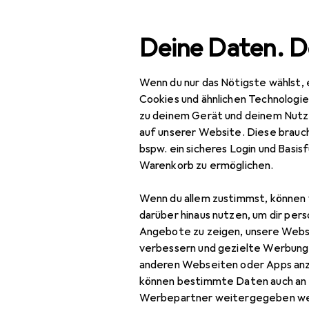
Suche
Deine Daten. D
Wenn du nur das Nötigste wählst, 
Navigation nach Kategorien
Gesamtsortiment
Baumarkt + Garten
Bauen + 
Gesamtsortiment
Cookies und ähnlichen Technologi
zu deinem Gerät und deinem Nutz
Baumarkt + Garten
auf unserer Website. Diese brauch
bspw. ein sicheres Login und Basis
Bauen + Renovieren
Warenkorb zu ermöglichen.
Eisenwaren
Wenn du allem zustimmst, können 
Baubeschlag
darüber hinaus nutzen, um dir pers
Angebote zu zeigen, unsere Webs
Blech
verbessern und gezielte Werbung
anderen Webseiten oder Apps an
Briefkasten
können bestimmte Daten auch an 
Briefkasten
Werbepartner weitergegeben we