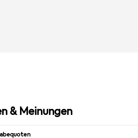
n & Meinungen
gabequoten