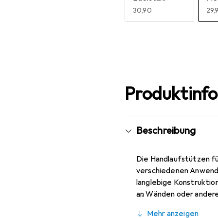
EUR
30,90
EU
29,
Mehr anzeigen
Produktinf
Beschreibung
Die Handlaufstützen für
verschiedenen Anwendun
langlebige Konstruktio
an Wänden oder andere
Installation erleichter
Mehr anzeigen
verschiedene Einrichtun