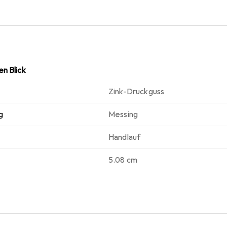
 Sicherheit und Stabilität von Handläufen erforderlich sind.
n Blick
Zink-Druckguss
g
Messing
Handlauf
5.08 cm