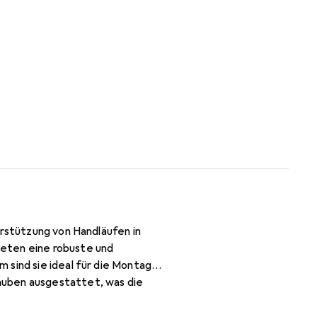
erstützung von Handläufen in
ieten eine robuste und
 sind sie ideal für die Montage
auben ausgestattet, was die
ssehen, das sich gut in
gnet für den Einsatz in Wohn-