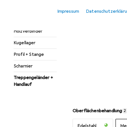
Zubehör
Impressum
Datenschutzerklär
Hausnummer +
Türschild
Holzverbinder
Kugellager
Profil + Stange
Scharnier
Treppengeländer +
Handlauf
Oberflächenbehandlung
2
Edelstahl
Me