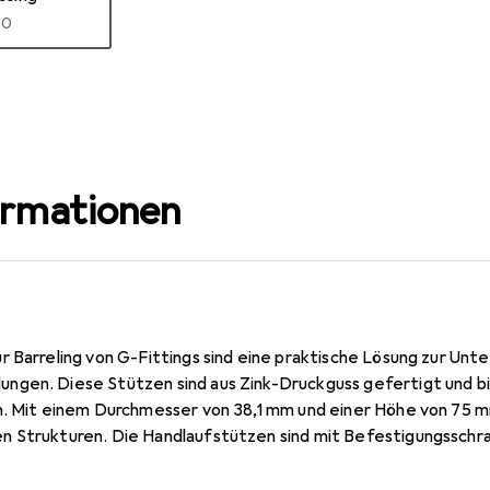
R
90
ormationen
 Barreling von G-Fittings sind eine praktische Lösung zur Unt
gen. Diese Stützen sind aus Zink-Druckguss gefertigt und b
n. Mit einem Durchmesser von 38,1 mm und einer Höhe von 75 mm
n Strukturen. Die Handlaufstützen sind mit Befestigungsschr
t. Der Messingeffekt verleiht den Stützen ein ansprechendes Au
gsstile integrieren lässt. Diese Produkte sind besonders geei