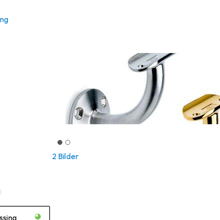
ung
2 Bilder
ssing