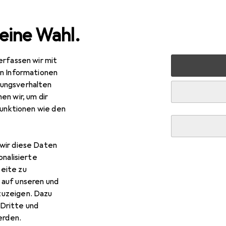
eine Wahl.
erfassen wir mit
markt + Garten
Gartenbau + Technik
Bewässerung
R
en Informationen
ungsverhalten
en wir, um dir
funktionen wie den
wir diese Daten
onalisierte
eite zu
 auf unseren und
zuzeigen. Dazu
Dritte und
rden.