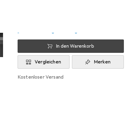
Zwischen Di, 11.8. und Do, 13.8. geliefert
Mehr als 10 Stück an Lager beim Lieferanten
Lieferort angeben für genaue Lieferzeit
In den Warenkorb
Vergleichen
Merken
kostenloser Versand