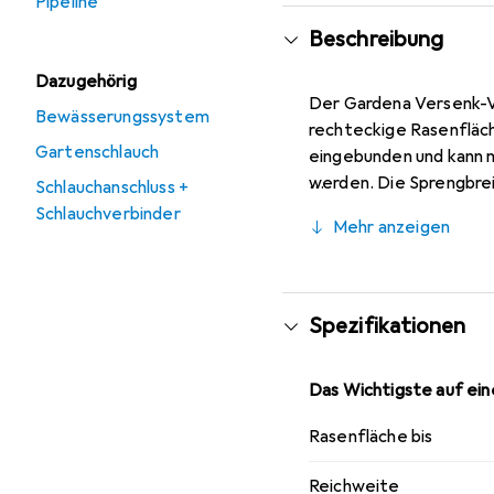
Pipeline
Beschreibung
Dazugehörig
Der Gardena Versenk-Vie
Bewässerungssystem
rechteckige Rasenfläch
Gartenschlauch
eingebunden und kann m
werden. Die Sprengbreit
Schlauchanschluss +
Wasserdurchfluss ist st
Schlauchverbinder
Mehr anzeigen
und schmale Gartenbere
gleichmässige Wasserve
eines Entwässerungsvent
Versenk-Viereckregner
Spezifikationen
Das Wichtigste auf eine
Rasenfläche bis
Reichweite