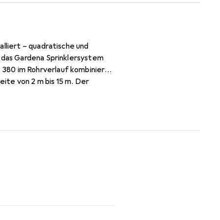
lliert – quadratische und
n das Gardena Sprinklersystem
 380 im Rohrverlauf kombiniert
eite von 2 m bis 15 m. Der
önnen also auch Kleinstflächen
hkunststoff sorgen für
en Betrieb. Durch den Einbau
-Anlage frostsicher. Der Gardena