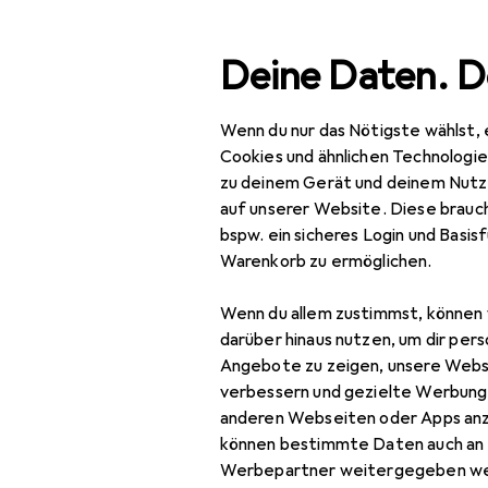
Suche
Deine Daten. D
Wenn du nur das Nötigste wählst, 
Navigation nach Kategorien
Gesamtsortiment
Bau
Gesamtsortiment
Cookies und ähnlichen Technologi
zu deinem Gerät und deinem Nutz
Baumarkt + Garten
auf unserer Website. Diese brauch
bspw. ein sicheres Login und Basis
Gartenbau + Technik
Warenkorb zu ermöglichen.
Bewässerung
Wenn du allem zustimmst, können 
Bewässerungskugeln
darüber hinaus nutzen, um dir pers
+ Tonkegel
Angebote zu zeigen, unsere Webs
verbessern und gezielte Werbung
Bewässerungssystem
anderen Webseiten oder Apps an
können bestimmte Daten auch an 
Gartenbrause
Werbepartner weitergegeben we