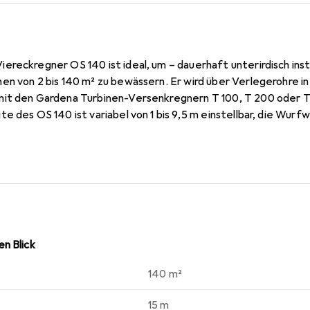
reckregner OS 140 ist ideal, um – dauerhaft unterirdisch insta
en von 2 bis 140 m² zu bewässern. Er wird über Verlegerohre i
it den Gardena Turbinen-Versenkregnern T 100, T 200 oder T
e des OS 140 ist variabel von 1 bis 9,5 m einstellbar, die Wurfw
ufenlos regulierbar. Dank der variablen Einstellmöglichkeiten k
iche bewässert werden. 16 flexible Präzisionsdüsen aus Weic
rteilung und ein feinmaschiger Schmutzfilter für störungsfrei
ils (Art.-Nr. 2760-20) im Rohrverlauf ist die Sprinklersystem
 OS 140 hat ein 3/4“-Innengewinde.
n Blick
140 m²
15 m