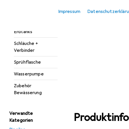
Giesskanne
Impressum
Datenschutzerklär
Rasensprenger
Regentonne +
Erdtanks
Schläuche +
Verbinder
Sprühflasche
Wasserpumpe
Zubehör
Bewässerung
Verwandte
Produktinf
Kategorien