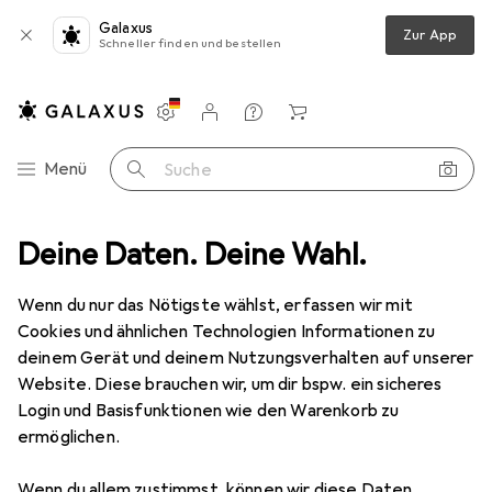
Galaxus
Zur App
Schneller finden und bestellen
Einstellungen
Kundenkonto
Vergleichslisten
Merklisten
Warenkorb
Navigation nach Kategorien
Menü
Suche
Gartenmaschinen
Deine Daten. Deine Wahl.
Zubehör Gartenmaschinen
Gardena Radsatz
Wenn du nur das Nötigste wählst, erfassen wir mit
Cookies und ähnlichen Technologien Informationen zu
4 Bilder
deinem Gerät und deinem Nutzungsverhalten auf unserer
Website. Diese brauchen wir, um dir bspw. ein sicheres
MENGENRABATT
Login und Basisfunktionen wie den Warenkorb zu
ermöglichen.
EUR
13,52
Spare
EUR
5,68
Gardena
Radsatz
Wenn du allem zustimmst, können wir diese Daten