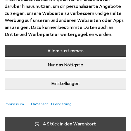
darüber hinaus nutzen, um dir personalisierte Angebote
Rasentrimmer
zu zeigen, unsere Webseite zu verbessern und gezielte
Preis in EUR inkl. MwSt.
Werbung auf unseren und anderen Webseiten oder Apps
anzuzeigen. Dazu können bestimmte Daten auch an
Bewertungen
Dritte und Werbepartner weitergegeben werden.
5
Allem zustimmen
Zwischen Di, 11.8. und Do, 13.8. geliefert
Nur das Nötigste
8 Stück an Lager beim Lieferanten
Lieferort angeben für genaue Lieferzeit
Einstellungen
1 Stück
2 Stück
3 Stück
4 Stück
EUR
14,94
EUR
14,44
EUR
14,–
pro Stück
EUR
13,52
pro Stück
pro Stück
pro Stück
Impressum
Datenschutzerklärung
−
6
%
−
3
%
−
10
%
4 Stück in den Warenkorb