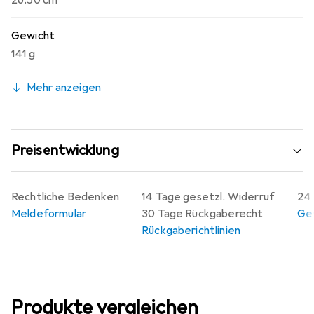
26.50 cm
Gewicht
141 g
Mehr anzeigen
Preisentwicklung
Rechtliche Bedenken
14 Tage gesetzl. Widerruf
24 
Meldeformular
30 Tage Rückgaberecht
Gew
Rückgaberichtlinien
Produkte vergleichen