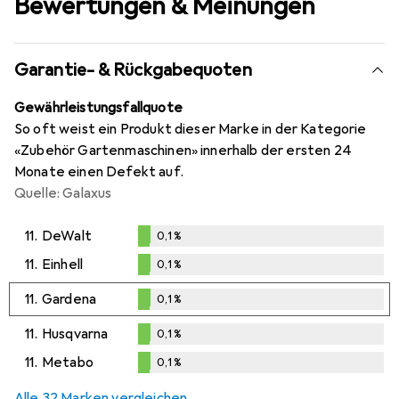
Bewertungen & Meinungen
Garantie- & Rückgabequoten
Gewährleistungsfallquote
So oft weist ein Produkt dieser Marke in der Kategorie
«Zubehör Gartenmaschinen» innerhalb der ersten 24
Monate einen Defekt auf.
Quelle: Galaxus
11.
DeWalt
0,1
%
0,1
%
11.
Einhell
0,1
%
0,1
%
11.
Gardena
0,1
%
0,1
%
11.
Husqvarna
0,1
%
0,1
%
11.
Metabo
0,1
%
0,1
%
Alle 32 Marken vergleichen