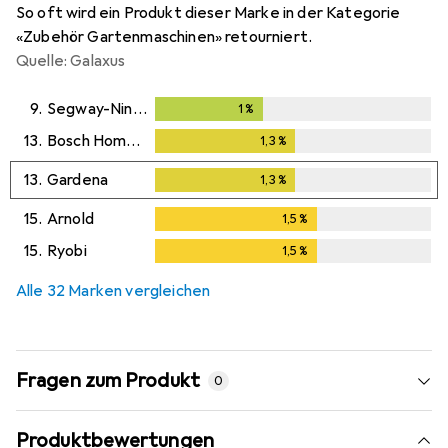
So oft wird ein Produkt dieser Marke in der Kategorie
«Zubehör Gartenmaschinen» retourniert.
Quelle: Galaxus
9.
Segway-Ninebot
1
%
1
%
13.
Bosch Home & Garden
1,3
%
1,3
%
13.
Gardena
1,3
%
1,3
%
15.
Arnold
1,5
%
1,5
%
15.
Ryobi
1,5
%
1,5
%
Alle 32 Marken vergleichen
Fragen zum Produkt
0
Produktbewertungen