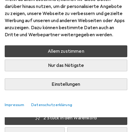
darüber hinaus nutzen, um dir personalisierte Angebote
Preis in EUR inkl. MwSt.
zu zeigen, unsere Webseite zu verbessern und gezielte
Werbung auf unseren und anderen Webseiten oder Apps
Bewertungen
anzuzeigen. Dazu können bestimmte Daten auch an
23
Dritte und Werbepartner weitergegeben werden.
Allem zustimmen
Di, 11.8. geliefert
Mehr als 10 Stück an Lager beim Lieferanten
Nur das Nötigste
Lieferort angeben für genaue Lieferzeit
Einstellungen
1 Stück
2 Stück
3 Stück
4 Stück
EUR
9,39
EUR
8,93
EUR
8,58
EUR
8,43
pro Stück
pro Stück
pro Stück
pro Stück
−
5
%
−
9
%
−
10
%
Impressum
Datenschutzerklärung
2 Stück in den Warenkorb