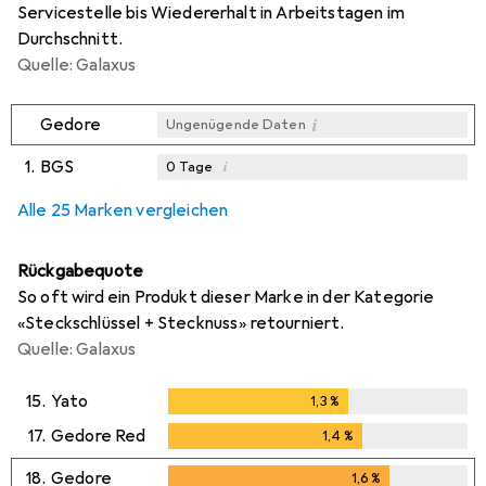
Servicestelle bis Wiedererhalt in Arbeitstagen im
Durchschnitt.
Quelle: Galaxus
i
Gedore
Ungenügende Daten
1.
BGS
i
0
Tage
i
i
i
Ungenügende Daten
Ungenügende Daten
Ungenügende Daten
Alle 25 Marken vergleichen
Rückgabequote
So oft wird ein Produkt dieser Marke in der Kategorie
«Steckschlüssel + Stecknuss» retourniert.
Quelle: Galaxus
15.
Yato
1,3
%
1,3
%
17.
Gedore Red
1,4
%
1,4
%
18.
Gedore
1,6
%
1,6
%