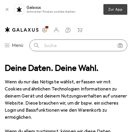
Galaxus
Zur App
Schneller finden und bestellen
Einstellungen
Kundenkonto
Vergleichslisten
Merklisten
Warenkorb
Navigation nach Kategorien
Menü
Suche
e
Deine Daten. Deine Wahl.
Steckschlüssel + Stecknuss
Gedore 2098 Vierkant-Griff 1/4"
Wenn du nur das Nötigste wählst, erfassen wir mit
Cookies und ähnlichen Technologien Informationen zu
11 Bilder
deinem Gerät und deinem Nutzungsverhalten auf unserer
Website. Diese brauchen wir, um dir bspw. ein sicheres
MENGENRABATT
Login und Basisfunktionen wie den Warenkorb zu
ermöglichen.
EUR
8,93
Spare
EUR
0,92
Gedore
2098 Vierkant-Griff 1/4"
Wenn du allem zustimmst, können wir diese Daten