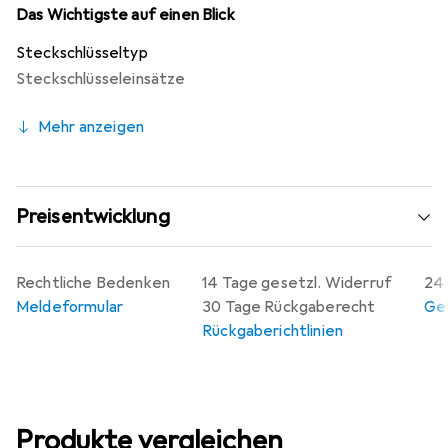
Stabilität und Sicherheit während der Anwendung. Die
Das Wichtigste auf einen Blick
kompakten Masse von 420 x 420 mm machen ihn zu
Steckschlüsseltyp
einem handlichen Werkzeug, das in jeder Werkstatt oder
Steckschlüsseleinsätze
im Fahrzeug leicht verstaut werden kann. Der 28 PUV
Kreuzschlüssel erfüllt die DIN-Norm 3119 und ISO 6788,
Mehr anzeigen
was seine Qualität und Zuverlässigkeit unterstreicht.
Preisentwicklung
Rechtliche Bedenken
14 Tage gesetzl. Widerruf
24 
Meldeformular
30 Tage Rückgaberecht
Gew
Rückgaberichtlinien
Produkte vergleichen