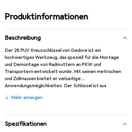
Produktinformationen
Beschreibung
Der 28 PUV Kreuzschlüssel von Gedore ist ein
hochwertiges Werkzeug, das speziell für die Montage
und Demontage von Radmuttern an PKW und
Transportern entwickelt wurde. Mit seinen metrischen
und Zollmassen bietet er vielseitige
Anwendungsmöglichkeiten. Der Schlüssel ist aus
robustem Gedore-Vanadium Stahl 31CrV3 gefertigt, was
Mehr anzeigen
eine hohe Langlebigkeit und Widerstandsfähigkeit
gewährleistet. Die pulverbeschichtete Oberfläche
schützt vor Korrosion und sorgt für eine ansprechende
Optik. Mit einer praktischen Mittenverstärkung
Spezifikationen
ausgestattet, bietet der Kreuzschlüssel zusätzliche