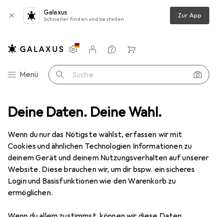
Galaxus
Zur App
Schneller finden und bestellen
Einstellungen
Kundenkonto
Vergleichslisten
Merklisten
Warenkorb
Navigation nach Kategorien
Menü
Suche
Gedore 28 PUV Kreuzschlüssel PKW 17x19x21x1/2" 4-kt, 420x420 mm
Deine Daten. Deine Wahl.
Wenn du nur das Nötigste wählst, erfassen wir mit
Cookies und ähnlichen Technologien Informationen zu
3 Bilder
deinem Gerät und deinem Nutzungsverhalten auf unserer
Website. Diese brauchen wir, um dir bspw. ein sicheres
EUR
51,06
Login und Basisfunktionen wie den Warenkorb zu
Gedore
28 PUV Kreuzschlüssel PKW
ermöglichen.
17x19x21x1/2" 4-kt, 420x420 mm
Wenn du allem zustimmst, können wir diese Daten