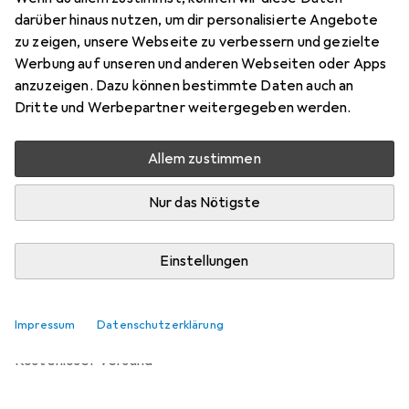
3/4"
darüber hinaus nutzen, um dir personalisierte Angebote
Preis in EUR inkl. MwSt.
zu zeigen, unsere Webseite zu verbessern und gezielte
Werbung auf unseren und anderen Webseiten oder Apps
Bewertungen
anzuzeigen. Dazu können bestimmte Daten auch an
Dritte und Werbepartner weitergegeben werden.
Allem zustimmen
Di, 11.8. geliefert
5 Stück an Lager beim Lieferanten
Nur das Nötigste
Lieferort angeben für genaue Lieferzeit
Einstellungen
In den Warenkorb
Vergleichen
Merken
Impressum
Datenschutzerklärung
kostenloser Versand