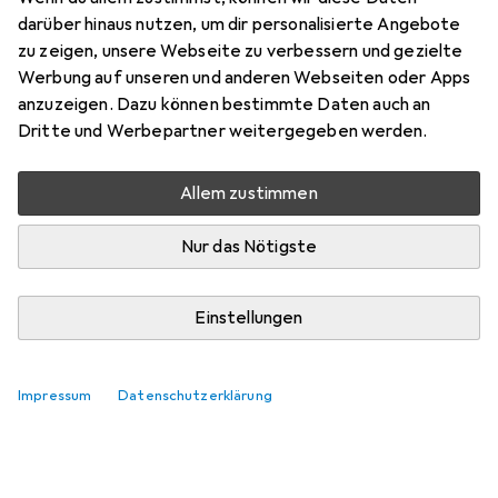
Preis in EUR inkl. MwSt.
darüber hinaus nutzen, um dir personalisierte Angebote
zu zeigen, unsere Webseite zu verbessern und gezielte
Bewertungen
Werbung auf unseren und anderen Webseiten oder Apps
anzuzeigen. Dazu können bestimmte Daten auch an
Dritte und Werbepartner weitergegeben werden.
Di, 11.8. geliefert
Allem zustimmen
8 Stück an Lager beim Lieferanten
Lieferort angeben für genaue Lieferzeit
Nur das Nötigste
In den Warenkorb
Einstellungen
Vergleichen
Merken
Impressum
Datenschutzerklärung
kostenloser Versand