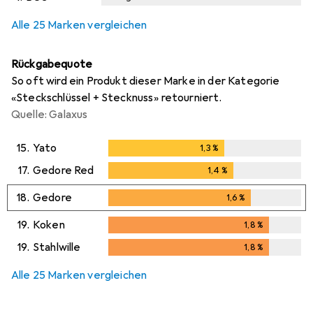
i
i
i
Ungenügende Daten
Ungenügende Daten
Ungenügende Daten
Alle 25 Marken vergleichen
Rückgabequote
So oft wird ein Produkt dieser Marke in der Kategorie
«Steckschlüssel + Stecknuss» retourniert.
Quelle: Galaxus
15.
Yato
1,3
%
1,3
%
17.
Gedore Red
1,4
%
1,4
%
18.
Gedore
1,6
%
1,6
%
19.
Koken
1,8
%
1,8
%
19.
Stahlwille
1,8
%
1,8
%
Alle 25 Marken vergleichen