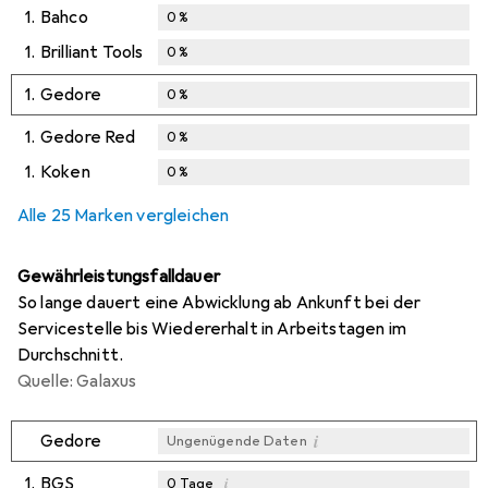
1.
Bahco
0
%
1.
Brilliant Tools
0
%
1.
Gedore
0
%
1.
Gedore Red
0
%
1.
Koken
0
%
Alle 25 Marken vergleichen
Gewährleistungsfalldauer
So lange dauert eine Abwicklung ab Ankunft bei der
Servicestelle bis Wiedererhalt in Arbeitstagen im
Durchschnitt.
Quelle: Galaxus
i
Gedore
Ungenügende Daten
1.
BGS
i
0
Tage