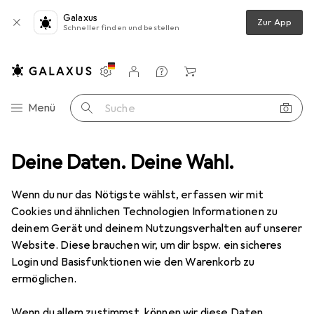
Galaxus
Zur App
Schneller finden und bestellen
Einstellungen
Kundenkonto
Vergleichslisten
Merklisten
Warenkorb
Navigation nach Kategorien
Menü
Suche
ge
Deine Daten. Deine Wahl.
Steckschlüssel + Stecknuss
Gedore 3295 Kardangelenk 3/4"
Wenn du nur das Nötigste wählst, erfassen wir mit
Cookies und ähnlichen Technologien Informationen zu
6 Bilder
deinem Gerät und deinem Nutzungsverhalten auf unserer
Website. Diese brauchen wir, um dir bspw. ein sicheres
EUR
90,88
Login und Basisfunktionen wie den Warenkorb zu
Gedore
3295 Kardangelenk 3/4"
ermöglichen.
20 mm
Wenn du allem zustimmst, können wir diese Daten