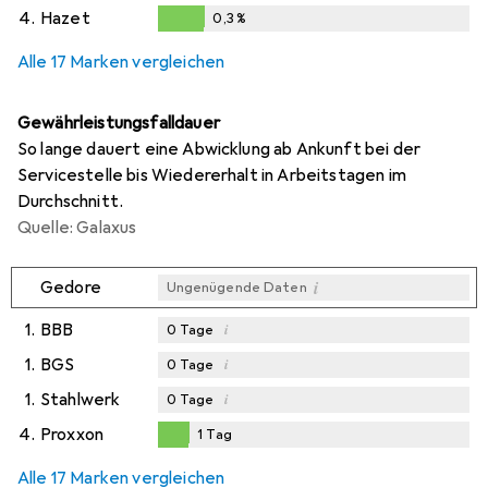
0,1
%
4.
Hazet
0,3
%
0,3
%
Alle 17 Marken vergleichen
Gewährleistungsfalldauer
So lange dauert eine Abwicklung ab Ankunft bei der
Servicestelle bis Wiedererhalt in Arbeitstagen im
Durchschnitt.
Quelle: Galaxus
i
Gedore
Ungenügende Daten
1.
BBB
i
0
Tage
1.
BGS
i
0
Tage
1.
Stahlwerk
i
0
Tage
4.
Proxxon
1
Tag
1
Tag
Alle 17 Marken vergleichen