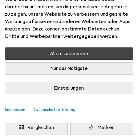
darüber hinaus nutzen, um dir personalisierte Angebote
Preis in EUR inkl. MwSt.
zu zeigen, unsere Webseite zu verbessern und gezielte
Werbung auf unseren und anderen Webseiten oder Apps
Schneller lieferbar
anzuzeigen. Dazu können bestimmte Daten auch an
Angebot für
EUR
82,98
Dritte und Werbepartner weitergegeben werden.
Marke
Bewertungen
Allem zustimmen
Mehr von Gedore
Nur das Nötigste
Zwischen Sa, 15.8. und Mi, 19.8. geliefert
Mehr als 10 Stück an Lager beim Lieferanten
Einstellungen
Lieferort angeben für genaue Lieferzeit
Impressum
Datenschutzerklärung
In den Warenkorb
Vergleichen
Merken