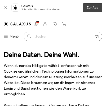
Galaxus
Zur App
Schneller finden und bestellen
Einstellungen
Kundenkonto
Vergleichslisten
Merklisten
Warenkorb
Navigation nach Kategorien
Menü
Suche
Deine Daten. Deine Wahl.
Drehmomentschlüssel
Gedore 87923 Aufsteckringschlüssel Z
Wenn du nur das Nötigste wählst, erfassen wir mit
Cookies und ähnlichen Technologien Informationen zu
1 Bild
deinem Gerät und deinem Nutzungsverhalten auf unserer
Website. Diese brauchen wir, um dir bspw. ein sicheres
−7%
Login und Basisfunktionen wie den Warenkorb zu
EUR
46,72
ermöglichen.
statt
EUR
49,99
Gedore
87923 Aufsteckringschlüssel Z
Wenn du allem zustimmst, können wir diese Daten