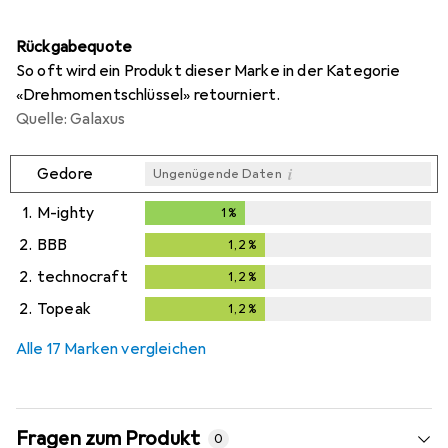
Rückgabequote
So oft wird ein Produkt dieser Marke in der Kategorie
«Drehmomentschlüssel» retourniert.
Quelle: Galaxus
i
Gedore
Ungenügende Daten
1.
M-ighty
1
%
1
%
2.
BBB
1,2
%
1,2
%
2.
technocraft
1,2
%
1,2
%
2.
Topeak
1,2
%
1,2
%
Alle 17 Marken vergleichen
Fragen zum Produkt
0