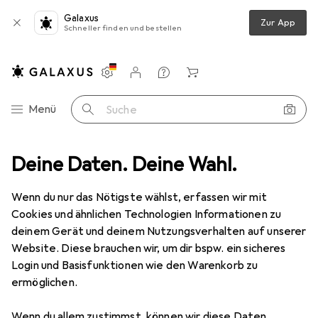
Galaxus
Zur App
Schneller finden und bestellen
Einstellungen
Kundenkonto
Vergleichslisten
Merklisten
Warenkorb
Navigation nach Kategorien
Menü
Suche
benschlüssel
Deine Daten. Deine Wahl.
Gedore 8798-70 Aufsteckmaulschlüssel 28 Z, 70 mm
Wenn du nur das Nötigste wählst, erfassen wir mit
Cookies und ähnlichen Technologien Informationen zu
3 Bilder
deinem Gerät und deinem Nutzungsverhalten auf unserer
Website. Diese brauchen wir, um dir bspw. ein sicheres
EUR
775,–
Login und Basisfunktionen wie den Warenkorb zu
Gedore
8798-70
ermöglichen.
Aufsteckmaulschlüssel 28 Z, 70 mm
Wenn du allem zustimmst, können wir diese Daten