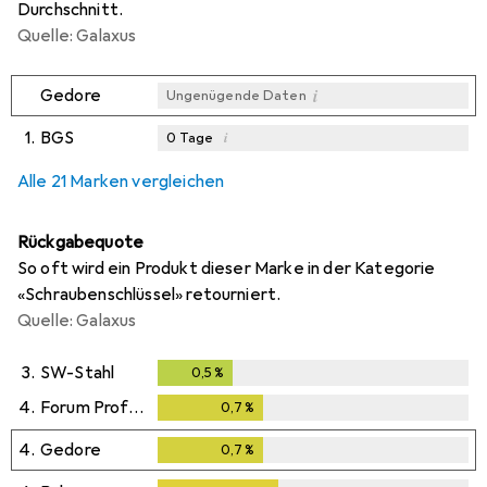
Durchschnitt.
Quelle: Galaxus
i
Gedore
Ungenügende Daten
1.
BGS
i
0
Tage
i
i
i
Ungenügende Daten
Ungenügende Daten
Ungenügende Daten
Alle 21 Marken vergleichen
Rückgabequote
So oft wird ein Produkt dieser Marke in der Kategorie
«Schraubenschlüssel» retourniert.
Quelle: Galaxus
3.
SW-Stahl
0,5
%
0,5
%
4.
Forum Professional Solutions
0,7
%
0,7
%
4.
Gedore
0,7
%
0,7
%