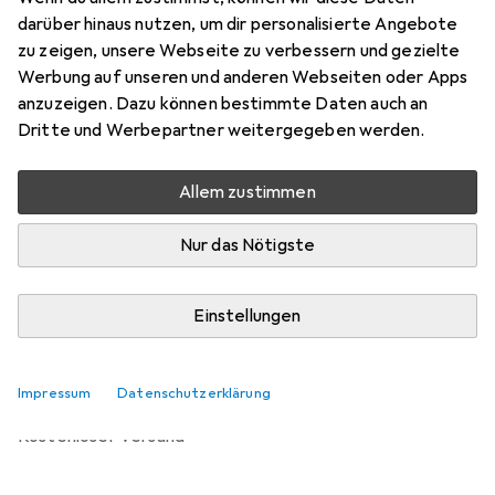
70 mm
darüber hinaus nutzen, um dir personalisierte Angebote
Preis in EUR inkl. MwSt.
zu zeigen, unsere Webseite zu verbessern und gezielte
Werbung auf unseren und anderen Webseiten oder Apps
Bewertungen
anzuzeigen. Dazu können bestimmte Daten auch an
Dritte und Werbepartner weitergegeben werden.
Allem zustimmen
Zwischen Sa, 15.8. und Mi, 19.8. geliefert
5 Stück an Lager beim Lieferanten
Nur das Nötigste
Lieferort angeben für genaue Lieferzeit
Einstellungen
In den Warenkorb
Vergleichen
Merken
Impressum
Datenschutzerklärung
kostenloser Versand