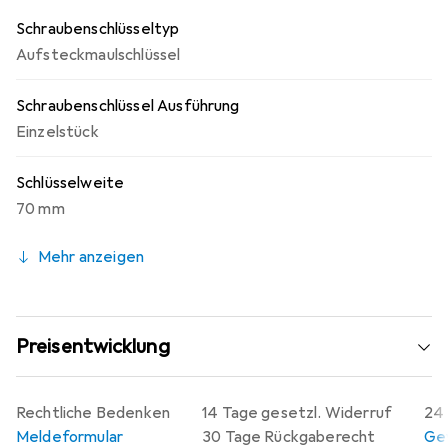
Schraubenschlüsseltyp
Aufsteckmaulschlüssel
Schraubenschlüssel Ausführung
Einzelstück
Schlüsselweite
70 mm
Mehr anzeigen
Preisentwicklung
Rechtliche Bedenken
14 Tage gesetzl. Widerruf
24 
Meldeformular
30 Tage Rückgaberecht
Gew