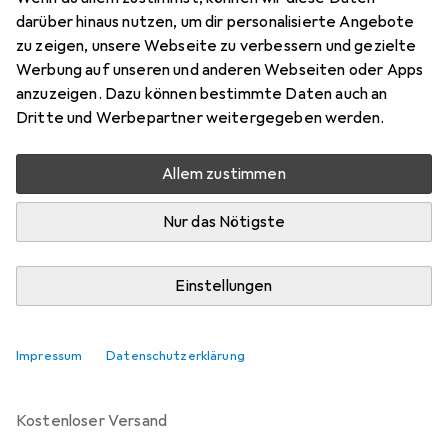
Preis in EUR inkl. MwSt.
darüber hinaus nutzen, um dir personalisierte Angebote
zu zeigen, unsere Webseite zu verbessern und gezielte
Marke
Bewertungen
Werbung auf unseren und anderen Webseiten oder Apps
Mehr von Gedore
anzuzeigen. Dazu können bestimmte Daten auch an
Dritte und Werbepartner weitergegeben werden.
Zwischen Mi, 26.8. und Mi, 2.9. geliefert
Allem zustimmen
2 Stück bestellt
Benachrichtigen, wenn schneller verfügbar
Nur das Nötigste
Lieferort angeben für genaue Lieferzeit
Einstellungen
In den Warenkorb
Impressum
Datenschutzerklärung
Vergleichen
Merken
kostenloser Versand