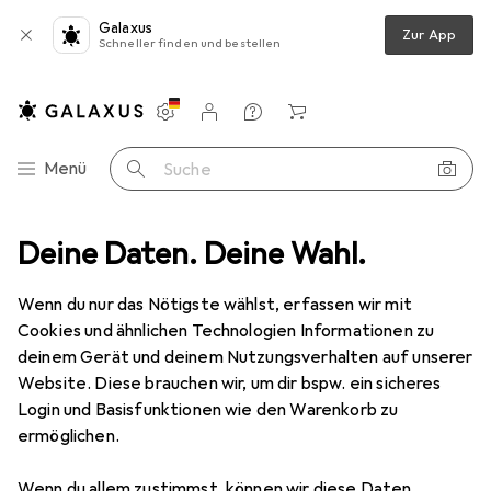
Galaxus
Zur App
Schneller finden und bestellen
Einstellungen
Kundenkonto
Vergleichslisten
Merklisten
Warenkorb
Navigation nach Kategorien
Menü
Suche
üssel
Deine Daten. Deine Wahl.
Gedore RZ-DVI20 Reaktionsarm Z-Form gekröpft für DVI20
Wenn du nur das Nötigste wählst, erfassen wir mit
Cookies und ähnlichen Technologien Informationen zu
1 Bild
deinem Gerät und deinem Nutzungsverhalten auf unserer
EUR
244,99
Website. Diese brauchen wir, um dir bspw. ein sicheres
Gedore
RZ-DVI20 Reaktionsarm Z-
Login und Basisfunktionen wie den Warenkorb zu
ermöglichen.
Form gekröpft für DVI20
Wenn du allem zustimmst, können wir diese Daten