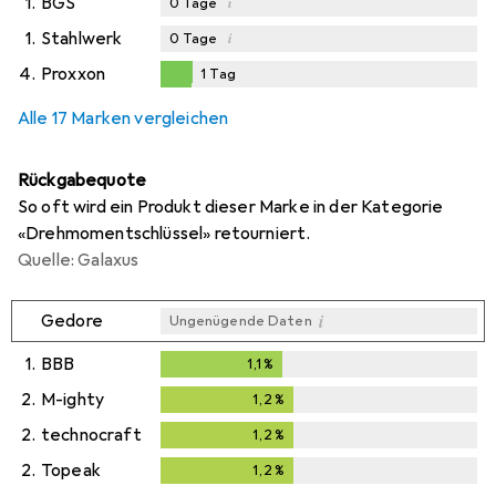
1.
BGS
i
0
Tage
1.
Stahlwerk
i
0
Tage
4.
Proxxon
1
Tag
1
Tag
Alle 17 Marken vergleichen
Rückgabequote
So oft wird ein Produkt dieser Marke in der Kategorie
«Drehmomentschlüssel» retourniert.
Quelle: Galaxus
i
Gedore
Ungenügende Daten
1.
BBB
1,1
%
1,1
%
2.
M-ighty
1,2
%
1,2
%
2.
technocraft
1,2
%
1,2
%
2.
Topeak
1,2
%
1,2
%