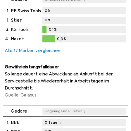
1.
PB Swiss Tools
0
%
1.
Stier
0
%
3.
KS Tools
0,1
%
0,1
%
4.
Hazet
0,3
%
0,3
%
Alle 17 Marken vergleichen
Gewährleistungsfalldauer
So lange dauert eine Abwicklung ab Ankunft bei der
Servicestelle bis Wiedererhalt in Arbeitstagen im
Durchschnitt.
Quelle: Galaxus
i
Gedore
Ungenügende Daten
1.
BBB
i
0
Tage