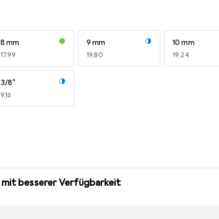
8 mm
9 mm
10 mm
EUR
17,99
EUR
19,80
EUR
19,24
3/8"
EUR
9,16
 mit besserer Verfügbarkeit