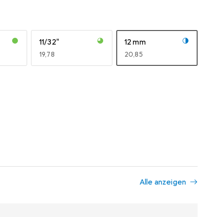
11/32"
12 mm
EUR
19,78
EUR
20,85
Alle anzeigen