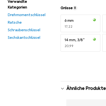
Verwandte
Kategorien
Grösse
8
Drehmomentschlüssel
6 mm
Ratsche
EUR
17,22
Schraubenschlüssel
Sechskantschlüssel
14 mm, 3/8"
EUR
20,99
Mehr anzeigen
Ähnliche Produkte