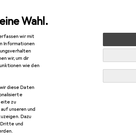
eine Wahl.
erfassen wir mit
 Werkstatt
Handwerkzeug
Schraubwerkzeuge
Stec
en Informationen
ungsverhalten
en wir, um dir
funktionen wie den
wir diese Daten
onalisierte
eite zu
 auf unseren und
zuzeigen. Dazu
Dritte und
rden.