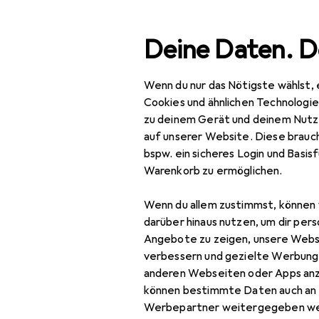
Suche
Deine Daten. D
Wenn du nur das Nötigste wählst, 
Navigation nach Kategorien
Gesamtsortiment
Baumarkt + Garten
Werkzeug +
Gesamtsortiment
Cookies und ähnlichen Technologi
zu deinem Gerät und deinem Nutz
Baumarkt + Garten
auf unserer Website. Diese brauch
bspw. ein sicheres Login und Basis
Werkzeug +
Warenkorb zu ermöglichen.
Werkstatt
Wenn du allem zustimmst, können 
Handwerkzeug
darüber hinaus nutzen, um dir pers
Schraubwerkzeuge
Angebote zu zeigen, unsere Webs
verbessern und gezielte Werbung
Drehmomentschlüssel
anderen Webseiten oder Apps an
können bestimmte Daten auch an 
Ratsche
Werbepartner weitergegeben we