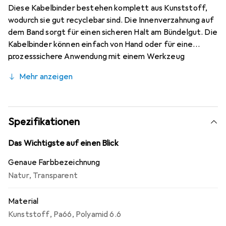
Diese Kabelbinder bestehen komplett aus Kunststoff,
wodurch sie gut recyclebar sind. Die Innenverzahnung auf
dem Band sorgt für einen sicheren Halt am Bündelgut. Die
Kabelbinder können einfach von Hand oder für eine
prozesssichere Anwendung mit einem Werkzeug
verarbeitet werden. Das leicht abgewinkelte Bandende
Mehr anzeigen
ermöglicht ein bequemes Einführen des Bandes in den
Kopf. Technische Daten: Bündel-Ø: 50 mm, Farbe:
transparent, Herstellernummer: 905-72009, Inhalt: 100
Stück, Material: PA66, Mindest-Haltekraft: 225 N,
Spezifikationen
Produktabmessung, Breite: 4,6 mm, Produktabmessung,
Länge: 200 mm, Temperaturbereich: -40 bis +85 °C, Typ
Das Wichtigste auf einen Blick
(Hersteller-Typ): UB200C-N-PA66-NA-C1.
Genaue Farbbezeichnung
Natur
,
Transparent
Material
Kunststoff
,
Pa66
,
Polyamid 6.6