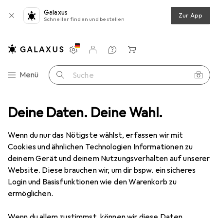
Galaxus
Zur App
Schneller finden und bestellen
Einstellungen
Kundenkonto
Vergleichslisten
Merklisten
Warenkorb
Navigation nach Kategorien
Menü
Suche
 (L x B) 200 mm x 4.6 mm UB200C-N-PA66-NA-C1 Farbe: Transparent 1
Deine Daten. Deine Wahl.
Wenn du nur das Nötigste wählst, erfassen wir mit
Cookies und ähnlichen Technologien Informationen zu
1 Bild
deinem Gerät und deinem Nutzungsverhalten auf unserer
Website. Diese brauchen wir, um dir bspw. ein sicheres
MENGENRABATT
Login und Basisfunktionen wie den Warenkorb zu
EUR
8,13
ermöglichen.
Spare
EUR
2,61
EUR
0,08
/
1Stk.
HellermannTyton
Standard-
Wenn du allem zustimmst, können wir diese Daten