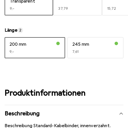
Transparent
EUR
9,–
EUR
37,79
EUR
15,72
Länge
2
200 mm
245 mm
EUR
9,–
EUR
7,61
Produktinformationen
Beschreibung
Beschreibung Standard-Kabelbinder, innenverzahnt.