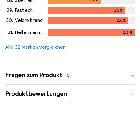
28.
Steffen
1,7
%
1,7
%
29.
Fastech
2,5
%
2,5
%
30.
Velcro brand
2,6
%
2,6
%
31.
HellermannTyton
2,8
%
2,8
%
Alle 32 Marken vergleichen
Fragen zum Produkt
0
Produktbewertungen