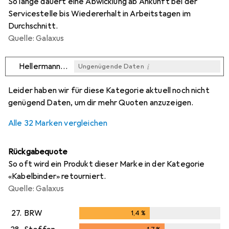
So lange dauert eine Abwicklung ab Ankunft bei der
Servicestelle bis Wiedererhalt in Arbeitstagen im
Durchschnitt.
Quelle: Galaxus
i
HellermannTyton
Ungenügende Daten
i
i
i
i
Ungenügende Daten
Ungenügende Daten
Ungenügende Daten
Ungenügende Daten
Leider haben wir für diese Kategorie aktuell noch nicht
genügend Daten, um dir mehr Quoten anzuzeigen.
Alle 32 Marken vergleichen
Rückgabequote
So oft wird ein Produkt dieser Marke in der Kategorie
«Kabelbinder» retourniert.
Quelle: Galaxus
27.
BRW
1,4
%
1,4
%