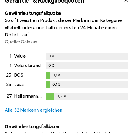
Garantie- & Rückgabequoten
Gewährleistungsfallquote
So oft weist ein Produkt dieser Marke in der Kategorie
«Kabelbinder» innerhalb der ersten 24 Monate einen
Defekt auf.
Quelle: Galaxus
1.
Value
0
%
1.
Velcro brand
0
%
25.
BGS
0,1
%
0,1
%
25.
tesa
0,1
%
0,1
%
27.
HellermannTyton
0,2
%
0,2
%
Alle 32 Marken vergleichen
Gewährleistungsfalldauer