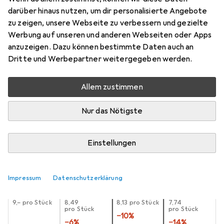
Kabelbinder, innenverzahnt (L x B) 200
darüber hinaus nutzen, um dir personalisierte Angebote
mm x 4.6 mm UB200C-N-PA66-NA-
zu zeigen, unsere Webseite zu verbessern und gezielte
C1 Farbe: Transparent 1
Werbung auf unseren und anderen Webseiten oder Apps
anzuzeigen. Dazu können bestimmte Daten auch an
200 mm, 100 Stk.
Dritte und Werbepartner weitergegeben werden.
Preis in EUR inkl. MwSt.
Allem zustimmen
Bewertungen
1
Nur das Nötigste
Zwischen Mo, 10.8. und Mi, 12.8. geliefert
Einstellungen
Mehr als 10 Stück an Lager beim Lieferanten
Lieferort angeben für genaue Lieferzeit
Impressum
Datenschutzerklärung
1 Stück
2 Stück
3 Stück
4 Stück
EUR
9,–
pro Stück
EUR
8,49
EUR
8,13
pro Stück
EUR
7,74
pro Stück
pro Stück
−
10
%
−
6
%
−
14
%