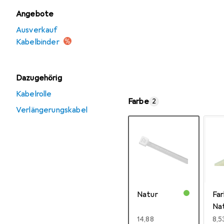
Angebote
Ausverkauf
Kabelbinder
Dazugehörig
Kabelrolle
Farbe
2
Verlängerungskabel
Natur
Far
Na
EUR
14,88
EU
8,5