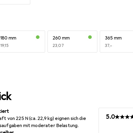
180 mm
260 mm
365 mm
EUR
19,15
EUR
23,07
EUR
37,–
ick
iert
5.0
t von 225 N (ca. 22,9 kg) eignen sich die
gsaufgaben mit moderater Belastung.
ycelbar