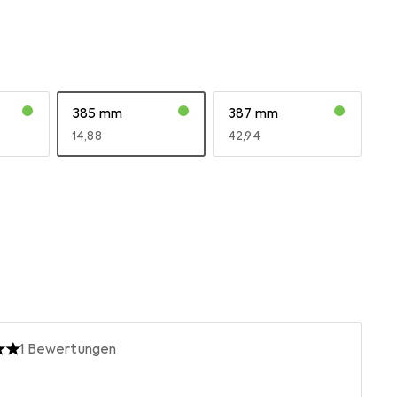
385 mm
387 mm
EUR
14,88
EUR
42,94
1
Bewertungen