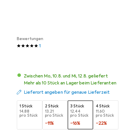
Farbe: Transparent 1
385 mm, 100 Stk.
Preis in EUR inkl. MwSt.
Bewertungen
1
Zwischen Mo, 10.8. und Mi, 12.8. geliefert
Mehr als 10 Stück an Lager beim Lieferanten
Lieferort angeben für genaue Lieferzeit
1 Stück
2 Stück
3 Stück
4 Stück
EUR
14,88
EUR
13,21
EUR
12,44
EUR
11,60
pro Stück
pro Stück
pro Stück
pro Stück
−
11
%
−
16
%
−
22
%