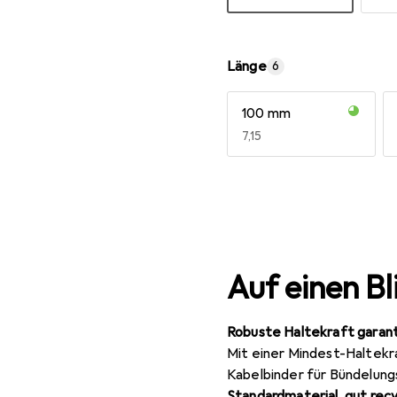
Mehr anzeigen
Länge
6
100 mm
EUR
7,15
Mehr anzeigen
Auf einen Bl
Robuste Haltekraft garant
Mit einer Mindest-Haltekraf
Kabelbinder für Bündelun
Standardmaterial, gut rec