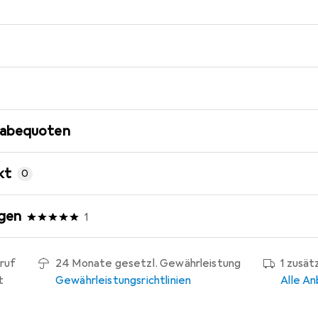
gabequoten
kt
0
gen
1
ruf
24 Monate gesetzl. Gewährleistung
1 zusät
t
Gewährleistungsrichtlinien
Alle An