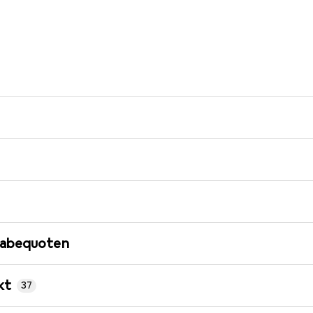
gabequoten
kt
37