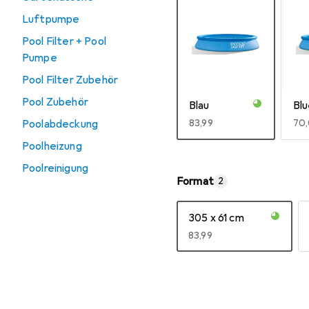
Luftpumpe
Pool Filter + Pool
Pumpe
Pool Filter Zubehör
Pool Zubehör
Blau
Bl
Poolabdeckung
EUR
83,99
EU
70
Poolheizung
Mehr anzeigen
Poolreinigung
Format
2
305 x 61 cm
EUR
83,99
Mehr anzeigen