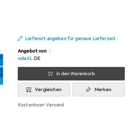
Zwischen Do, 13.8. und Mo, 17.8. geliefert
Mehr als 10 Stück an Lager beim
Drittanbieter
Lieferort angeben für genaue Lieferzeit
i
Angebot von
vidaXL
DE
In den Warenkorb
Vergleichen
Merken
kostenloser Versand