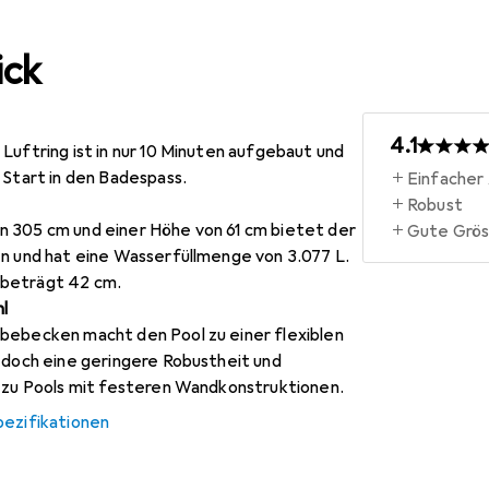
ick
4.1
Luftring ist in nur 10 Minuten aufgebaut und
 Start in den Badespass.
Einfacher
Robust
 305 cm und einer Höhe von 61 cm bietet der
Gute Grö
en und hat eine Wasserfüllmenge von 3.077 L.
beträgt 42 cm.
l
bebecken macht den Pool zu einer flexiblen
edoch eine geringere Robustheit und
h zu Pools mit festeren Wandkonstruktionen.
pezifikationen