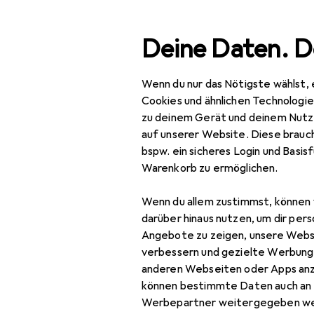
Suche
Deine Daten. D
Wenn du nur das Nötigste wählst, 
Navigation nach Kategorien
Gesamtsortiment
Bau
Gesamtsortiment
Cookies und ähnlichen Technologi
zu deinem Gerät und deinem Nutz
Baumarkt + Garten
auf unserer Website. Diese brauch
bspw. ein sicheres Login und Basis
Pools + Spa
Warenkorb zu ermöglichen.
Pool
Wenn du allem zustimmst, können 
Poolroboter
darüber hinaus nutzen, um dir pers
Angebote zu zeigen, unsere Webs
Saunas
verbessern und gezielte Werbung
anderen Webseiten oder Apps an
Whirlpool
können bestimmte Daten auch an 
Zubehör Pools
Werbepartner weitergegeben we