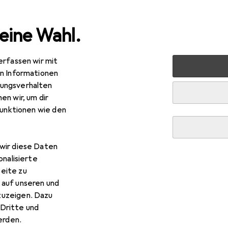
eine Wahl.
erfassen wir mit
markt + Garten
Pools + Spa
Pool
Intex Easy Set
en Informationen
ungsverhalten
en wir, um dir
funktionen wie den
wir diese Daten
onalisierte
eite zu
 auf unseren und
zuzeigen. Dazu
Dritte und
rden.