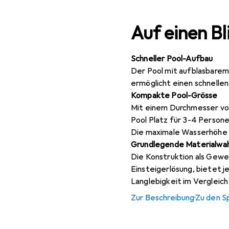
Auf einen Bl
Schneller Pool-Aufbau
Der Pool mit aufblasbarem 
ermöglicht einen schnellen
Kompakte Pool-Grösse
Mit einem Durchmesser von
Pool Platz für 3-4 Person
Die maximale Wasserhöhe 
Grundlegende Materialwah
Die Konstruktion als Gewe
Einsteigerlösung, bietet j
Langlebigkeit im Vergleic
Zur Beschreibung
·
Zu den S