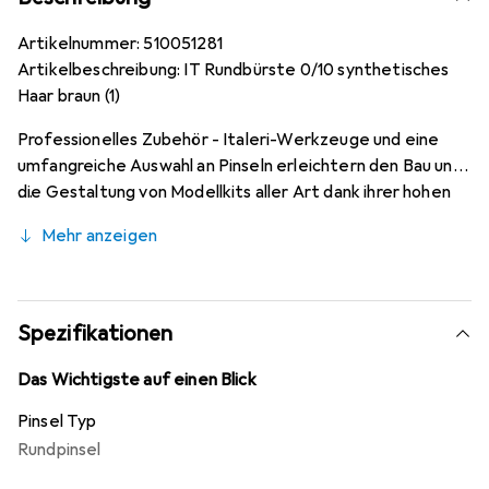
Artikelnummer: 510051281
Artikelbeschreibung: IT Rundbürste 0/10 synthetisches
Haar braun (1)
Professionelles Zubehör - Italeri-Werkzeuge und eine
umfangreiche Auswahl an Pinseln erleichtern den Bau und
die Gestaltung von Modellkits aller Art dank ihrer hohen
Qualität. Ob Rundpinsel, Flachpinsel, extra dünne
Mehr anzeigen
Spitzpinsel oder präzise Helfer wie Seitenschneider,
Feilen und Pinzetten, Italeri-Zubehör macht das
Modellieren zum Vergnügen.
Spezifikationen
Das Wichtigste auf einen Blick
Pinsel Typ
Rundpinsel