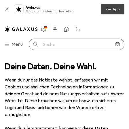
Galaxus
Zur App
Schneller finden und bestellen
Einstellungen
Kundenkonto
Vergleichslisten
Merklisten
Warenkorb
Navigation nach Kategorien
Menü
Suche
lerbedarf
Deine Daten. Deine Wahl.
Pinsel
Italeri IT Rund-Pinsel 0/10 Kunsthaar Braun (1)
Wenn du nur das Nötigste wählst, erfassen wir mit
Cookies und ähnlichen Technologien Informationen zu
1 Bild
deinem Gerät und deinem Nutzungsverhalten auf unserer
Website. Diese brauchen wir, um dir bspw. ein sicheres
MENGENRABATT
Login und Basisfunktionen wie den Warenkorb zu
EUR
3,31
ermöglichen.
Spare
EUR
1,08
Italeri
IT Rund-Pinsel 0/10 Kunsthaar
Wenn du allem zustimmst, können wir diese Daten