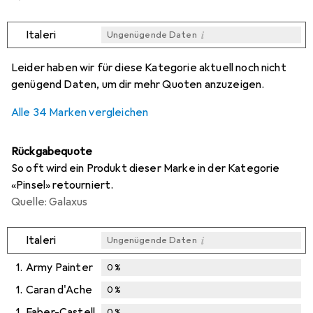
i
Italeri
Ungenügende Daten
i
i
i
i
Ungenügende Daten
Ungenügende Daten
Ungenügende Daten
Ungenügende Daten
Leider haben wir für diese Kategorie aktuell noch nicht
genügend Daten, um dir mehr Quoten anzuzeigen.
Alle 34 Marken vergleichen
Rückgabequote
So oft wird ein Produkt dieser Marke in der Kategorie
«Pinsel» retourniert.
Quelle: Galaxus
i
Italeri
Ungenügende Daten
1.
Army Painter
0
%
1.
Caran d'Ache
0
%
1.
Faber-Castell
0
%