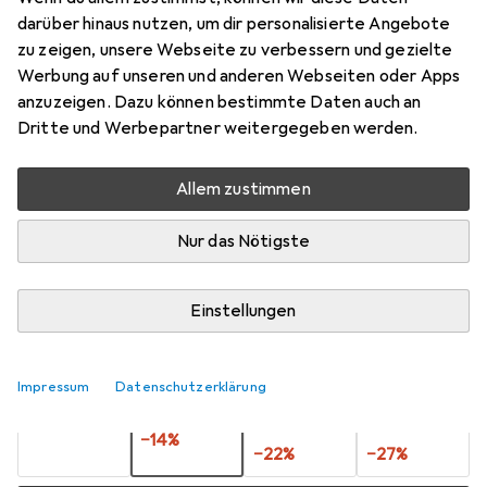
Braun (1)
darüber hinaus nutzen, um dir personalisierte Angebote
zu zeigen, unsere Webseite zu verbessern und gezielte
Preis in EUR inkl. MwSt.
Werbung auf unseren und anderen Webseiten oder Apps
anzuzeigen. Dazu können bestimmte Daten auch an
Marke
Bewertungen
Dritte und Werbepartner weitergegeben werden.
Mehr von Italeri
3
Allem zustimmen
Zwischen Mi, 19.8. und Fr, 21.8. geliefert
Nur das Nötigste
Mehr als 10 Stück an Lager beim Lieferanten
Benachrichtigen, wenn schneller verfügbar
Einstellungen
Lieferort angeben für genaue Lieferzeit
Impressum
Datenschutzerklärung
1 Stück
2 Stück
3 Stück
4 Stück
EUR
3,85
EUR
3,31
pro Stück
EUR
3,01
EUR
2,82
pro Stück
pro Stück
pro Stück
−
14
%
−
22
%
−
27
%