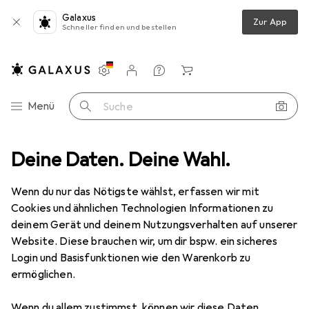
Galaxus
Zur App
Schneller finden und bestellen
Einstellungen
Kundenkonto
Vergleichslisten
Merklisten
Warenkorb
Navigation nach Kategorien
Menü
Suche
ren
Deine Daten. Deine Wahl.
Farben + Anstriche
Malerbedarf
Zubehör Malerbedarf
Zubehör Malerbedarf
Wenn du nur das Nötigste wählst, erfassen wir mit
Cookies und ähnlichen Technologien Informationen zu
deinem Gerät und deinem Nutzungsverhalten auf unserer
Produkte
Forum
Website. Diese brauchen wir, um dir bspw. ein sicheres
Login und Basisfunktionen wie den Warenkorb zu
ermöglichen.
Wenn du allem zustimmst, können wir diese Daten